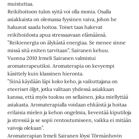
muistuttaa.
Reikihoitoon tulon syitä voi olla monia. Osalla
asiakkaista on olemassa fyysinen vaiva, johon he
haluavat saada hoitoa. Toiset taas hakevat
reikihoidosta apua stressaavaan elämäänsä.
”Reikienergia on älykästä energiaa. Se menee sinne
missä sitä eniten tarvitaan”, Sairanen kehuu.
Vuonna 2010 Irmeli Sairanen valmistui
aromaterapeutiksi. Aromaterapia on kevyempi
käsittely kuin klassinen hieronta.
”Siinä käydään läpi koko keho, ja vaikuttajana on
eteeriset öljyt, jotka valitaan yhdessä asiakkaan
kanssa, että myös tuoksu on sellainen, joka miellyttää
asiakasta. Aromaterapialla voidaan ehkäistä ja hoitaa
erilaisia mielen ja kehon ongelmia, lieventää kiputiloja
ja stressiä ja se sopii rentoutumiseen, vaikka ei mitään
vaivoja olekaan”.
Aromaterapian Irmeli Sairanen löysi Törmänhovin