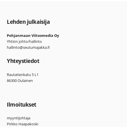
Lehden julkaisija
Pohjanmaan Viitosmedia Oy
Yhtiön johto/hallinto
hallinto@seutumajakka.fi
Yhteystiedot
Rautatienkatu 5 L1
86300 Oulainen
Ilmoitukset
myyntijohtaja
Pirkko Haapakoski