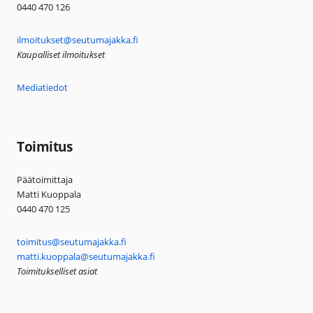
0440 470 126
ilmoitukset@seutumajakka.fi
Kaupalliset ilmoitukset
Mediatiedot
Toimitus
Päätoimittaja
Matti Kuoppala
0440 470 125
toimitus@seutumajakka.fi
matti.kuoppala@seutumajakka.fi
Toimitukselliset asiat