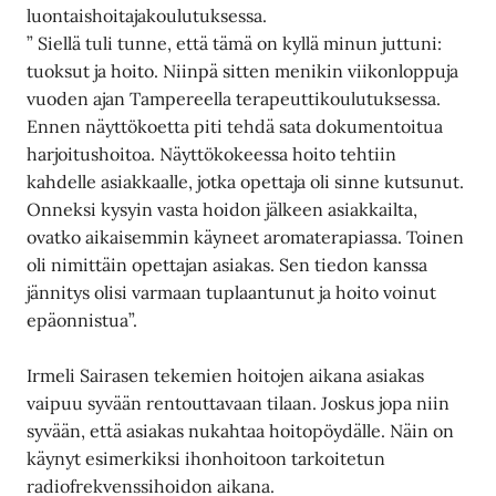
luontaishoitajakoulutuksessa.
” Siellä tuli tunne, että tämä on kyllä minun juttuni:
tuoksut ja hoito. Niinpä sitten menikin viikonloppuja
vuoden ajan Tampereella terapeuttikoulutuksessa.
Ennen näyttökoetta piti tehdä sata dokumentoitua
harjoitushoitoa. Näyttökokeessa hoito tehtiin
kahdelle asiakkaalle, jotka opettaja oli sinne kutsunut.
Onneksi kysyin vasta hoidon jälkeen asiakkailta,
ovatko aikaisemmin käyneet aromaterapiassa. Toinen
oli nimittäin opettajan asiakas. Sen tiedon kanssa
jännitys olisi varmaan tuplaantunut ja hoito voinut
epäonnistua”.
Irmeli Sairasen tekemien hoitojen aikana asiakas
vaipuu syvään rentouttavaan tilaan. Joskus jopa niin
syvään, että asiakas nukahtaa hoitopöydälle. Näin on
käynyt esimerkiksi ihonhoitoon tarkoitetun
radiofrekvenssihoidon aikana.