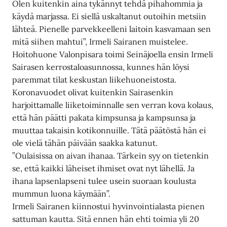
Olen kuitenkin aina tykännyt tehdä pihahommia ja
käydä marjassa. Ei siellä uskaltanut outoihin metsiin
lähteä. Pienelle parvekkeelleni laitoin kasvamaan sen
mitä siihen mahtui”, Irmeli Sairanen muistelee.
Hoitohuone Valonpisara toimi Seinäjoella ensin Irmeli
Sairasen kerrostaloasunnossa, kunnes hän löysi
paremmat tilat keskustan liikehuoneistosta.
Koronavuodet olivat kuitenkin Sairasenkin
harjoittamalle liiketoiminnalle sen verran kova kolaus,
että hän päätti pakata kimpsunsa ja kampsunsa ja
muuttaa takaisin kotikonnuille. Tätä päätöstä hän ei
ole vielä tähän päivään saakka katunut.
”Oulaisissa on aivan ihanaa. Tärkein syy on tietenkin
se, että kaikki läheiset ihmiset ovat nyt lähellä. Ja
ihana lapsenlapseni tulee usein suoraan koulusta
mummun luona käymään”.
Irmeli Sairanen kiinnostui hyvinvointialasta pienen
sattuman kautta. Sitä ennen hän ehti toimia yli 20