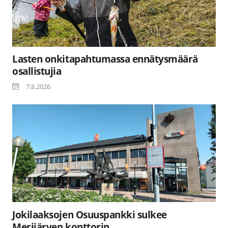
Lasten onkitapahtumassa ennätysmäärä
osallistujia
7.8.2026
Jokilaaksojen Osuuspankki sulkee
Merijärven konttorin