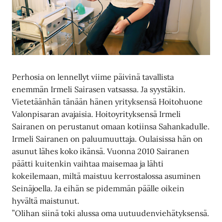
Perhosia on lennellyt viime päivinä tavallista
enemmän Irmeli Sairasen vatsassa. Ja syystäkin.
Vietetäänhän tänään hänen yrityksensä Hoitohuone
Valonpisaran avajaisia. Hoitoyrityksensä Irmeli
Sairanen on perustanut omaan kotiinsa Sahankadulle.
Irmeli Sairanen on paluumuuttaja. Oulaisissa hän on
asunut lähes koko ikänsä. Vuonna 2010 Sairanen
päätti kuitenkin vaihtaa maisemaa ja lähti
kokeilemaan, miltä maistuu kerrostalossa asuminen
Seinäjoella. Ja eihän se pidemmän päälle oikein
hyvältä maistunut.
”Olihan siinä toki alussa oma uutuudenviehätyksensä.