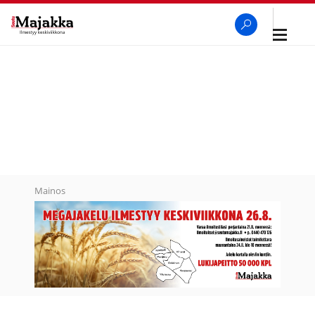
Avaa
navigaa
SeutuMajakka
Haku
Mainos