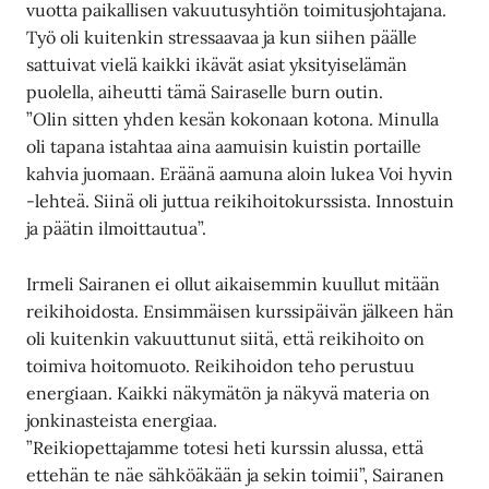
vuotta paikallisen vakuutusyhtiön toimitusjohtajana.
Työ oli kuitenkin stressaavaa ja kun siihen päälle
sattuivat vielä kaikki ikävät asiat yksityiselämän
puolella, aiheutti tämä Sairaselle burn outin.
”Olin sitten yhden kesän kokonaan kotona. Minulla
oli tapana istahtaa aina aamuisin kuistin portaille
kahvia juomaan. Eräänä aamuna aloin lukea Voi hyvin
-lehteä. Siinä oli juttua reikihoitokurssista. Innostuin
ja päätin ilmoittautua”.
Irmeli Sairanen ei ollut aikaisemmin kuullut mitään
reikihoidosta. Ensimmäisen kurssipäivän jälkeen hän
oli kuitenkin vakuuttunut siitä, että reikihoito on
toimiva hoitomuoto. Reikihoidon teho perustuu
energiaan. Kaikki näkymätön ja näkyvä materia on
jonkinasteista energiaa.
”Reikiopettajamme totesi heti kurssin alussa, että
ettehän te näe sähköäkään ja sekin toimii”, Sairanen