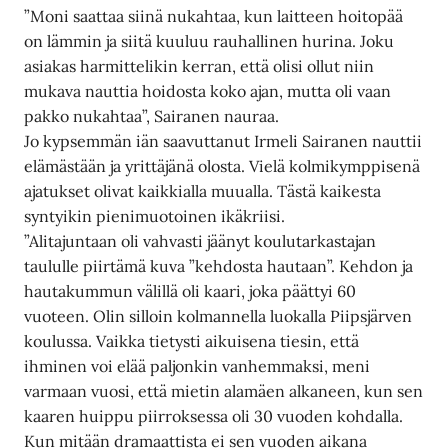
”Moni saattaa siinä nukahtaa, kun laitteen hoitopää
on lämmin ja siitä kuuluu rauhallinen hurina. Joku
asiakas harmittelikin kerran, että olisi ollut niin
mukava nauttia hoidosta koko ajan, mutta oli vaan
pakko nukahtaa”, Sairanen nauraa.
Jo kypsemmän iän saavuttanut Irmeli Sairanen nauttii
elämästään ja yrittäjänä olosta. Vielä kolmikymppisenä
ajatukset olivat kaikkialla muualla. Tästä kaikesta
syntyikin pienimuotoinen ikäkriisi.
”Alitajuntaan oli vahvasti jäänyt koulutarkastajan
taululle piirtämä kuva ”kehdosta hautaan”. Kehdon ja
hautakummun välillä oli kaari, joka päättyi 60
vuoteen. Olin silloin kolmannella luokalla Piipsjärven
koulussa. Vaikka tietysti aikuisena tiesin, että
ihminen voi elää paljonkin vanhemmaksi, meni
varmaan vuosi, että mietin alamäen alkaneen, kun sen
kaaren huippu piirroksessa oli 30 vuoden kohdalla.
Kun mitään dramaattista ei sen vuoden aikana