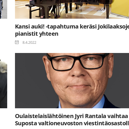
Kansi auki! -tapahtuma keräsi Jokilaaksoj
pianistit yhteen
8.4.2022
Oulaistelaislähtöinen Jyri Rantala vaihtaa
Suposta valtioneuvoston viestintäosastol