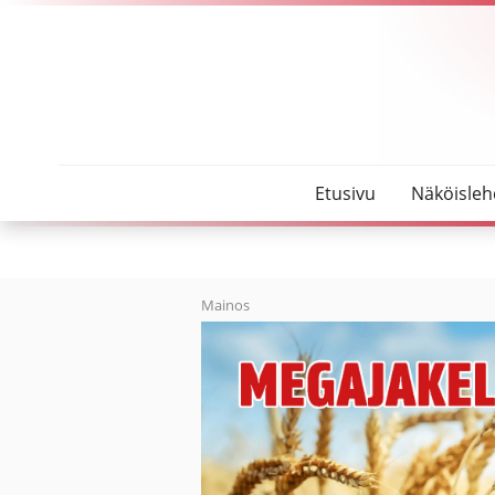
SeutuMajakka
Jäähalli ja uimahalli aukeavat Oulaisissa ensi viikoll
Etusivu
Näköisleh
Mainos