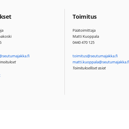
kset
Toimitus
ja
Päätoimittaja
pakoski
Matti Kuoppala
6
0440 470 125
@seutumajakka.fi
toimitus@seutumajakka.fi
ilmoitukset
matti.kuoppala@seutumajakka.f
Toimitukselliset asiat
t