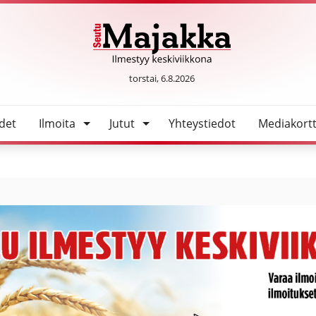
a
SeutuMajakka
torstai, 6.8.2026
det
Ilmoita
Jutut
Yhteystiedot
Mediakortt