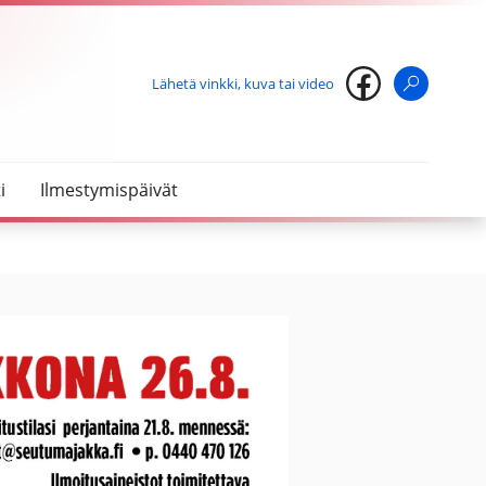
Lähetä vinkki, kuva tai video
Haku
i
Ilmestymispäivät