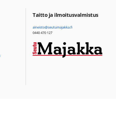
Taitto ja ilmoitusvalmistus
aineisto@seutumajakka.fi
0440 470 127
i