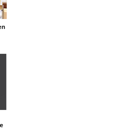
en
le