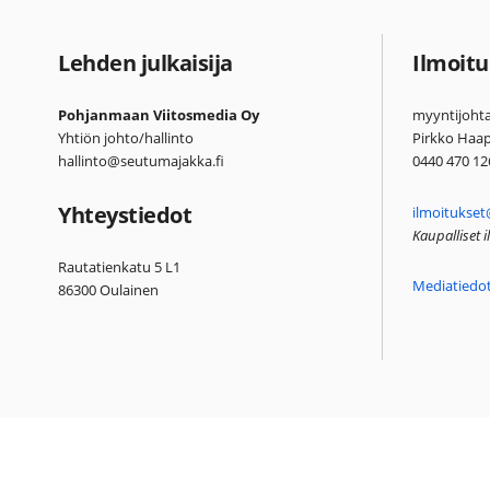
Lehden julkaisija
Ilmoitu
Pohjanmaan Viitosmedia Oy
myyntijohta
Yhtiön johto/hallinto
Pirkko Haa
hallinto@seutumajakka.fi
0440 470 12
Yhteystiedot
ilmoitukset
Kaupalliset 
Rautatienkatu 5 L1
Mediatiedo
86300 Oulainen