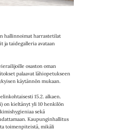
 hallinnoimat harrastetilat
it ja taidegalleria avataan
erailijoille osaston oman
aitokset palaavat lähiopetukseen
 nykyisen käytännön mukaan.
inkohtaisesti 15.2. alkaen.
) on kieltänyt yli 10 henkilön
 yskimishygieniaa sekä
noudattamaan. Kaupunginhallitus
a toimenpiteistä, mikäli