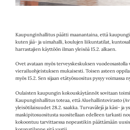
Kaupunginhallitus päätti maanantaina, että kaupungin
kuten jää- ja uimahalli, koulujen liikuntatilat, kuntosal
harrastajien käyttöön ilman yleisöä 15.2. alkaen.
Ovet avataan myös terveyskeskuksen vuodeosastolla vi
vierailuohjeistuksen mukaisesti. Toisen asteen oppil
myös 15.2. Sen sijaan etätyösuositus pysyy voimassa
Oulaisten kaupungin kokouskäytännöt sovitaan toimiel
Kaupunginhallitus toteaa, että Aluehallintovirasto (Avi
yleisötilaisuudet 28.2. saakka. Turvavälejä ja käsi- ja
maskipitosuositusta suositellaan edelleen tarkasti 
kokoontuu tarvittaessa nopeastikin päättämään uusist
koronatilanne sitä vaatii.