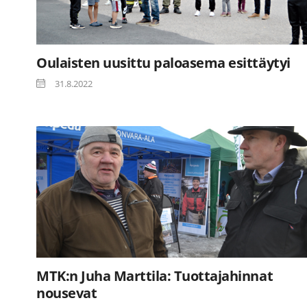
Oulaisten uusittu paloasema esittäytyi
31.8.2022
MTK:n Juha Marttila: Tuottajahinnat
nousevat