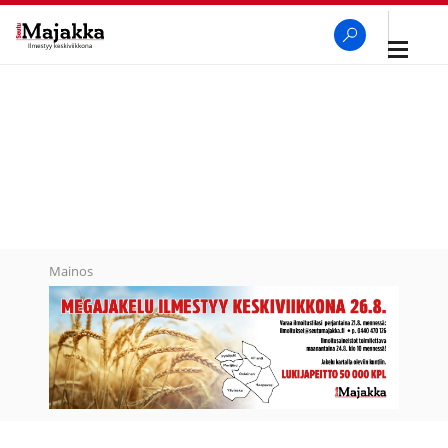
Avaa
navigaa
SeutuMajakka
Haku
Mainos