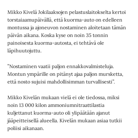
Mikko Kivelä Jokilaaksojen pelastuslaitokselta kertoi
torstaiaamupäivällä, että kuorma-auto on edelleen
montussa ja ajoneuvon nostaminen aloitetaan tämän
päivän aikana. Koska kyse on noin 35 tonnin
painoisesta kuorma-autosta, ei tehtävä ole
läpihuutojuttu.
”Nostaminen vaatii paljon ennakkovalmisteluja.
Montun ympärille on pitänyt ajaa paljon mursketta,
että nosto sujuisi mahdollisimman turvallisesti”.
Mikko Kivelän mukaan vielä ei ole tiedossa, miksi
noin 13 000 kilon ammoniumnitraattilastia
kuljettanut kuorma-auto oli ylipäätään ajanut
jääpeitteisellä alueella. Kivelän mukaan asiaa tutkii
poliisi aikanaan.