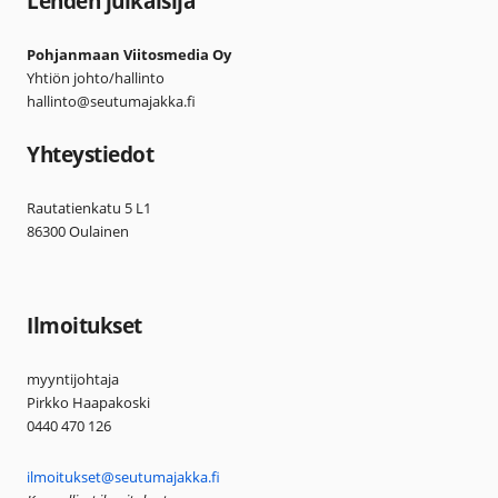
Lehden julkaisija
Pohjanmaan Viitosmedia Oy
Yhtiön johto/hallinto
hallinto@seutumajakka.fi
Yhteystiedot
Rautatienkatu 5 L1
86300 Oulainen
Ilmoitukset
myyntijohtaja
Pirkko Haapakoski
0440 470 126
ilmoitukset@seutumajakka.fi