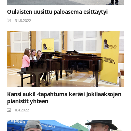
Oulaisten uusittu paloasema esittäytyi
31.8.2022
Kansi auki! -tapahtuma keräsi Jokilaaksojen
pianistit yhteen
8.4.2022