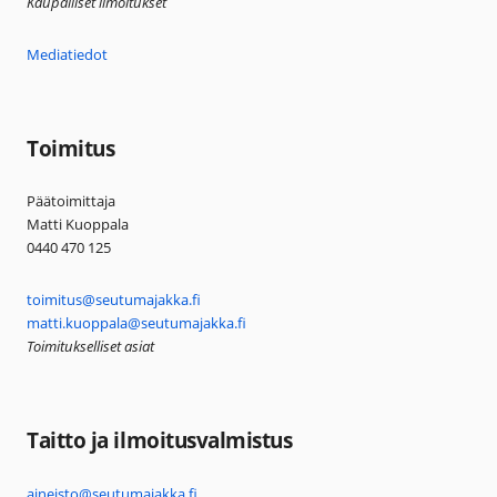
Kaupalliset ilmoitukset
Mediatiedot
Toimitus
Päätoimittaja
Matti Kuoppala
0440 470 125
toimitus@seutumajakka.fi
matti.kuoppala@seutumajakka.fi
Toimitukselliset asiat
Taitto ja ilmoitusvalmistus
aineisto@seutumajakka.fi