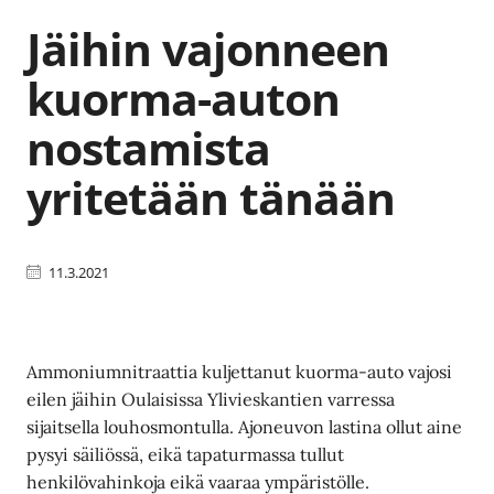
Jäihin vajonneen
kuorma-auton
nostamista
yritetään tänään
11.3.2021
Ammoniumnitraattia kuljettanut kuorma-auto vajosi
eilen jäihin Oulaisissa Ylivieskantien varressa
sijaitsella louhosmontulla. Ajoneuvon lastina ollut aine
pysyi säiliössä, eikä tapaturmassa tullut
henkilövahinkoja eikä vaaraa ympäristölle.