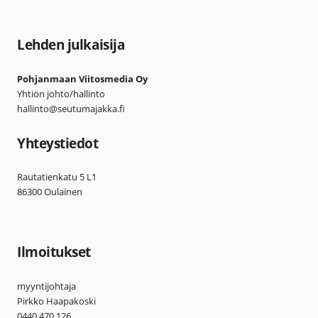
Lehden julkaisija
Pohjanmaan Viitosmedia Oy
Yhtiön johto/hallinto
hallinto@seutumajakka.fi
Yhteystiedot
Rautatienkatu 5 L1
86300 Oulainen
Ilmoitukset
myyntijohtaja
Pirkko Haapakoski
0440 470 126