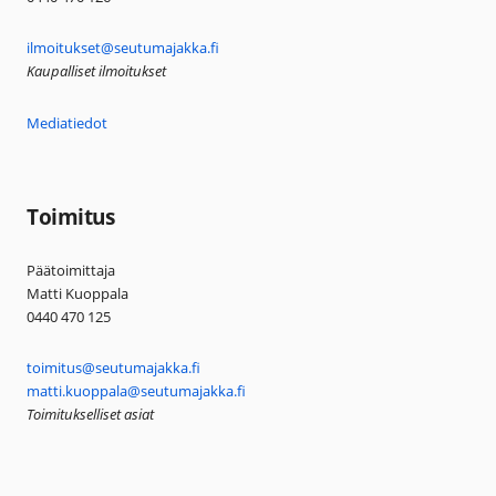
ilmoitukset@seutumajakka.fi
Kaupalliset ilmoitukset
Mediatiedot
Toimitus
Päätoimittaja
Matti Kuoppala
0440 470 125
toimitus@seutumajakka.fi
matti.kuoppala@seutumajakka.fi
Toimitukselliset asiat