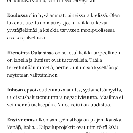
on kantava voima, siinä missä terveyskin.
Koulussa
olin hyvä ammattiaineissa ja kielissä. Olen
lukenut useita ammatteja, jotka kaikki tukevat
yrittäjäelämää ja kaikkia tarvitsen monipuolisessa
asiakaspalvelussa.
Hienointa Oulaisissa
on se, että kaikki tarpeellinen
on lähellä ja ihmiset ovat tuttavallisia. Täällä
tervehditään nimellä, perhekuulumisia kysellään ja
näytetään välittäminen.
Inhoan
epäoikeudenmukaisuutta, sydämettömyyttä,
uudistushaluttomuutta ja negatiivisuutta. Maailma ei
voi mennä taaksepäin. Ainoa reitti on uudistua.
Ensi vuonna
ulkomaan työmatkoja on paljon: Ranska,
Venäjä, Italia… Kilpailuprojektit ovat tiimitöitä 2021,