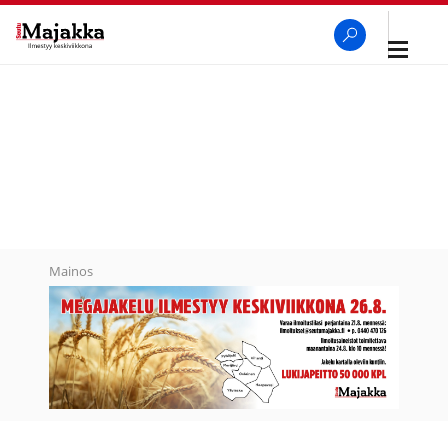
Avaa
navigaa
SeutuMajakka
Haku
Mainos