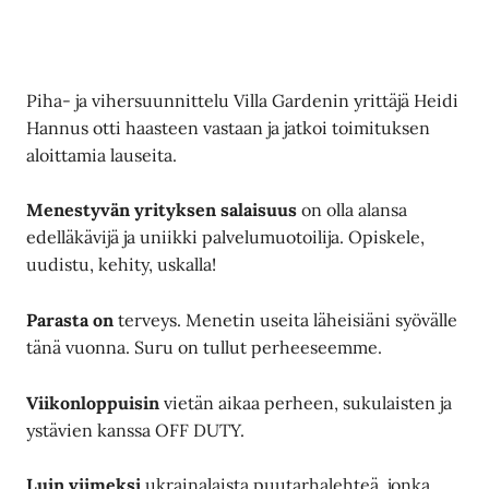
Piha- ja vihersuunnittelu Villa Gardenin yrittäjä Heidi
Hannus otti haasteen vastaan ja jatkoi toimituksen
aloittamia lauseita.
Menestyvän yrityksen salaisuus
on olla alansa
edelläkävijä ja uniikki palvelumuotoilija. Opiskele,
uudistu, kehity, uskalla!
Parasta on
terveys. Menetin useita läheisiäni syövälle
tänä vuonna. Suru on tullut perheeseemme.
Viikonloppuisin
vietän aikaa perheen, sukulaisten ja
ystävien kanssa OFF DUTY.
Luin viimeksi
ukrainalaista puutarhalehteä, jonka