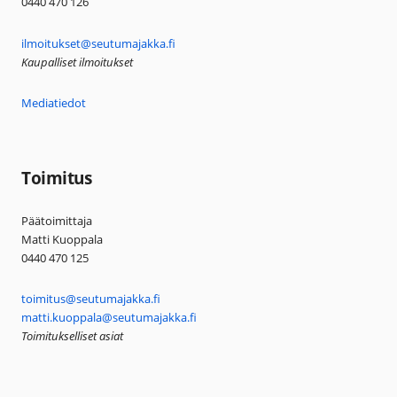
0440 470 126
ilmoitukset@seutumajakka.fi
Kaupalliset ilmoitukset
Mediatiedot
Toimitus
Päätoimittaja
Matti Kuoppala
0440 470 125
toimitus@seutumajakka.fi
matti.kuoppala@seutumajakka.fi
Toimitukselliset asiat