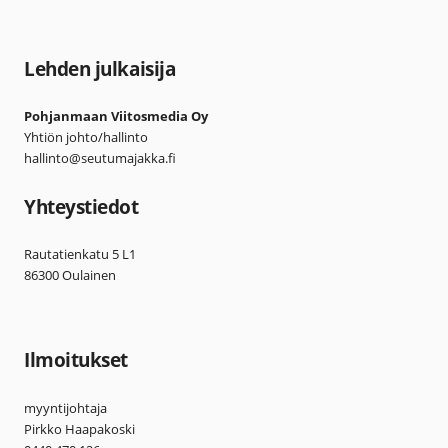
Lehden julkaisija
Pohjanmaan Viitosmedia Oy
Yhtiön johto/hallinto
hallinto@seutumajakka.fi
Yhteystiedot
Rautatienkatu 5 L1
86300 Oulainen
Ilmoitukset
myyntijohtaja
Pirkko Haapakoski