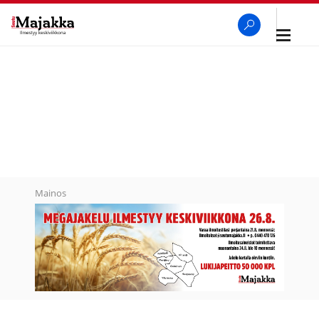
Avaa
navigaa
SeutuMajakka
Haku
Mainos