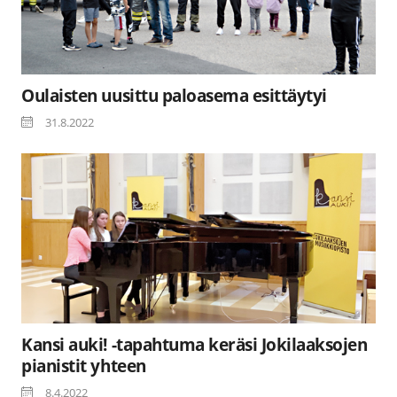
Oulaisten uusittu paloasema esittäytyi
31.8.2022
Kansi auki! -tapahtuma keräsi Jokilaaksojen
pianistit yhteen
8.4.2022