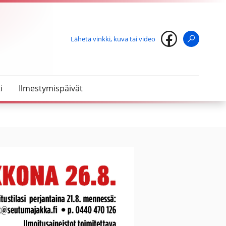
Lähetä vinkki, kuva tai video
Haku
i
Ilmestymispäivät