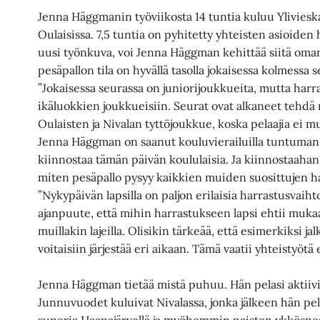
Jenna Häggmanin työviikosta 14 tuntia kuluu Ylivieskas
Oulaisissa. 7,5 tuntia on pyhitetty yhteisten asioiden
uusi työnkuva, voi Jenna Häggman kehittää siitä om
pesäpallon tila on hyvällä tasolla jokaisessa kolmessa 
”Jokaisessa seurassa on juniorijoukkueita, mutta harras
ikäluokkien joukkueisiin. Seurat ovat alkaneet tehdä
Oulaisten ja Nivalan tyttöjoukkue, koska pelaajia ei m
Jenna Häggman on saanut kouluvierailuilla tuntuman 
kiinnostaa tämän päivän koululaisia. Ja kiinnostaahan 
miten pesäpallo pysyy kaikkien muiden suosittujen 
”Nykypäivän lapsilla on paljon erilaisia harrastusvai
ajanpuute, että mihin harrastukseen lapsi ehtii muk
muillakin lajeilla. Olisikin tärkeää, että esimerkiksi ja
voitaisiin järjestää eri aikaan. Tämä vaatii yhteistyötä 
Jenna Häggman tietää mistä puhuu. Hän pelasi aktiivi
Junnuvuodet kuluivat Nivalassa, jonka jälkeen hän pel
superia Haapajärvellä ja myöhemmin naisten ykköspe