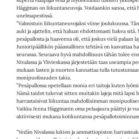
Häggman on liikuntaneuvoja. Voidaankin sanoa, että h
unelmapestissä.
”Valmistuin liikuntaneuvojaksi viime joulukuussa. Tämä
auki ja ajattelin, että haluan ehdottomasti hakea sitä
pesäpallosta ja haaveena oli, että joskus vielä palaan laj
Junioripäällikön pääasiallinen tehtävä on kasvattaa h
seurassa. Seuraava hyvä mahdollisuus tähän tulee ensi 
Nivalassa ja Ylivieskassa järjestetään taas useampia 
mukaan lasten ja nuorten kannattaa tulla tutustumaan
monipuolisuuden takia.
”Pesäpallossa opetellaan monia eri taitoja kuten lyömis
Nämä taidot tukevat sitten muitakin lajeja mitä lapsi ha
harrastaisivat liikuntaa mahdollisimman monipuolises
Vaikka Jenna Häggmanin oma pelaajaura päättyi jo vuo
aktiivisesti mukana kotikuntansa pesäpallotoiminnas
”Vedän Nivalassa lukion ja ammattiopiston harrasteaka