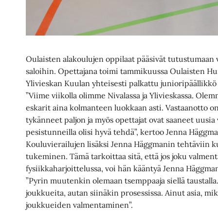
Oulaisten alakoulujen oppilaat pääsivät tutustumaan v
saloihin. Opettajana toimi tammikuussa Oulaisten Hui
Ylivieskan Kuulan yhteisesti palkattu junioripäällik
”Viime viikolla olimme Nivalassa ja Ylivieskassa. Ole
eskarit aina kolmanteen luokkaan asti. Vastaanotto on
tykänneet paljon ja myös opettajat ovat saaneet uusia 
pesistunneilla olisi hyvä tehdä”, kertoo Jenna Häggma
Kouluvierailujen lisäksi Jenna Häggmanin tehtäviin k
tukeminen. Tämä tarkoittaa sitä, että jos joku valment
fysiikkaharjoittelussa, voi hän kääntyä Jenna Häggma
”Pyrin muutenkin olemaan tsemppaaja siellä taustalla. 
joukkueita, autan siinäkin prosessissa. Ainut asia, mi
joukkueiden valmentaminen”.