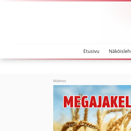
SeutuMajakka
Jenna Häggman tekee unelmatyötään
Etusivu
Näköisleh
Mainos