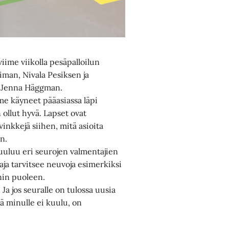
iime viikolla pesäpalloilun
man, Nivala Pesiksen ja
kö Jenna Häggman.
mme käyneet pääasiassa läpi
 ollut hyvä. Lapset ovat
vinkkejä siihen, mitä asioita
n.
uuluu eri seurojen valmentajien
aja tarvitsee neuvoja esimerkiksi
nin puoleen.
Ja jos seuralle on tulossa uusia
kä minulle ei kuulu, on