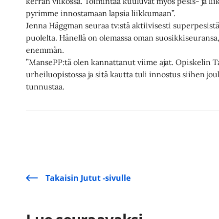
kerran viikossa. Toimintaa kuuluvat myös pesis- ja li
pyrimme innostamaan lapsia liikkumaan”.
Jenna Häggman seuraa tv:stä aktiivisesti superpesist
puolelta. Hänellä on olemassa oman suosikkiseuransa,
enemmän.
”MansePP:tä olen kannattanut viime ajat. Opiskelin
urheiluopistossa ja sitä kautta tuli innostus siihen 
tunnustaa.
Takaisin Jutut -sivulle