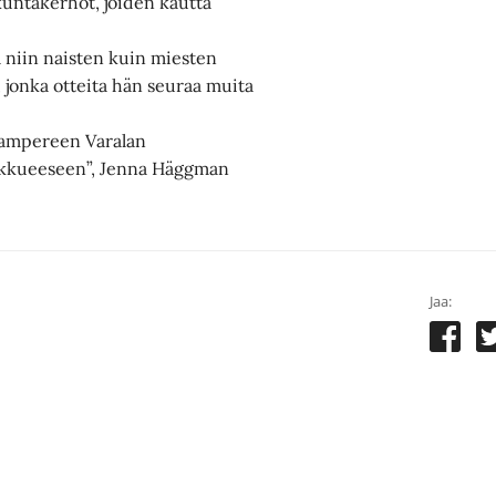
ikuntakerhot, joiden kautta
ä niin naisten kuin miesten
 jonka otteita hän seuraa muita
 Tampereen Varalan
joukkueeseen”, Jenna Häggman
Jaa: