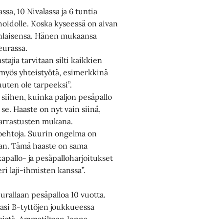
sa, 10 Nivalassa ja 6 tuntia
 hoidolle. Koska kyseessä on aivan
anlaisensa. Hänen mukaansa
seurassa.
tajia tarvitaan silti kaikkien
 myös yhteistyötä, esimerkkinä
uuten ole tarpeeksi”.
siihen, kuinka paljon pesäpallo
se. Haaste on nyt vain siinä,
harrastusten mukana.
htoehtoja. Suurin ongelma on
aan. Tämä haaste on sama
lkapallo- ja pesäpalloharjoitukset
eri laji-ihmisten kanssa”.
urallaan pesäpalloa 10 vuotta.
asi B-tyttöjen joukkueessa
sistä. Ammatiltaan Jenna