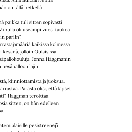
än on tällä hetkellä
 paikka tuli sitten sopivasti
. Minulla oli useampi vuosi taukoa
in pariin”.
arrastajamääriä kaikissa kolmessa
kesänä, jolloin Oulaisissa,
pesäpallokouluja. Jenna Häggmanin
 pesäpalloon lajin
tä, kiinniottamista ja juoksua.
rrastaa. Parasta olisi, että lapset
ti”, Häggman teroittaa.
sia sitten, on hän edelleen
sa.
temialaisille pesistreenejä