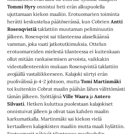
Tommi Hyry
onnistui heti erän alkupuolella
ujuttamaan kiekon maaliin. Erotuomarien toiminta
herätti keskustelua päätöserässä, kun Cobrien
Antti
Rosenqvistiä
taklattiin muutaman peliminuutin
jälkeen. Rosenqvist sai tilanteessa alaselkäänsä
vamman, joka vaati jatkotutkimuksia. Ottelun
erotuomareiden mielestä tilanteessa ei kuitenkaan
ollut mitään rankaisemisen arvoista, vaikkakin
videotallenteenkin mukaan Rosenqvistiä taklattiin
avojäällä vastaliikkeeseen. Kalajoki siirtyi erän
puolivälissä jo 4-2 johtoon, mutta
Tomi Martinmäki
toi kuitenkin Cobrat maalin päähän lähes välittömästi
tämän jälkeen. Syöttäjinä
Ville Waara
ja
Antero
Silvasti
. Hetken kuluttua puolestaan kalajokiset
onnistuivat jälleen ja olivat taas kahden maalin
karkumatkalla. Martinmäki sai kiekon vielä
kertaalleen kalajokisten maaliin mutta maali hylättiin.
Erotuomarit näkivät tilanteessa maalivahdin