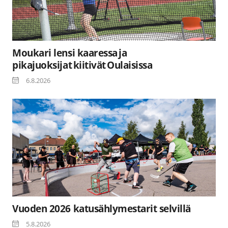
Moukari lensi kaaressa ja
pikajuoksijat kiitivät Oulaisissa
6.8.2026
Vuoden 2026 katusählymestarit selvillä
5.8.2026