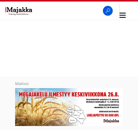
Avaa
navigaa
SeutuMajakka
Haku
Mainos