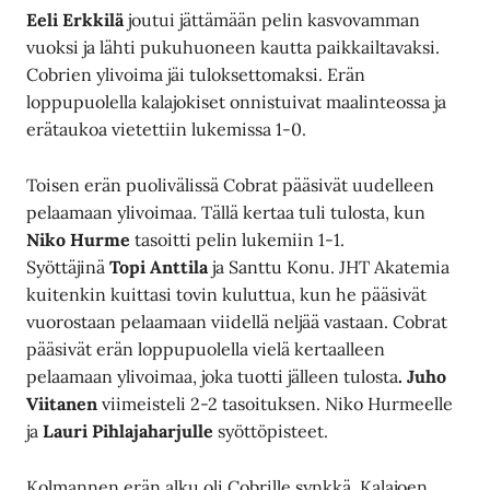
Eeli Erkkilä
joutui jättämään pelin kasvovamman
vuoksi ja lähti pukuhuoneen kautta paikkailtavaksi.
Cobrien ylivoima jäi tuloksettomaksi. Erän
loppupuolella kalajokiset onnistuivat maalinteossa ja
erätaukoa vietettiin lukemissa 1-0.
Toisen erän puolivälissä Cobrat pääsivät uudelleen
pelaamaan ylivoimaa. Tällä kertaa tuli tulosta, kun
Niko Hurme
tasoitti pelin lukemiin 1-1.
Syöttäjinä
Topi Anttila
ja Santtu Konu. JHT Akatemia
kuitenkin kuittasi tovin kuluttua, kun he pääsivät
vuorostaan pelaamaan viidellä neljää vastaan. Cobrat
pääsivät erän loppupuolella vielä kertaalleen
pelaamaan ylivoimaa, joka tuotti jälleen tulosta
. Juho
Viitanen
viimeisteli 2-2 tasoituksen. Niko Hurmeelle
ja
Lauri Pihlajaharjulle
syöttöpisteet.
Kolmannen erän alku oli Cobrille synkkä. Kalajoen