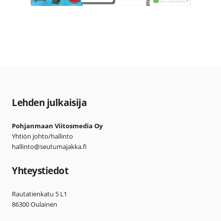
Lehden julkaisija
Pohjanmaan Viitosmedia Oy
Yhtiön johto/hallinto
hallinto@seutumajakka.fi
Yhteystiedot
Rautatienkatu 5 L1
86300 Oulainen