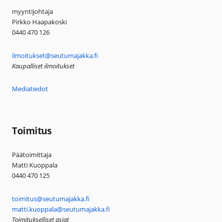
myyntijohtaja
Pirkko Haapakoski
0440 470 126
ilmoitukset@seutumajakka.fi
Kaupalliset ilmoitukset
Mediatiedot
Toimitus
Päätoimittaja
Matti Kuoppala
0440 470 125
toimitus@seutumajakka.fi
matti.kuoppala@seutumajakka.fi
Toimitukselliset asiat