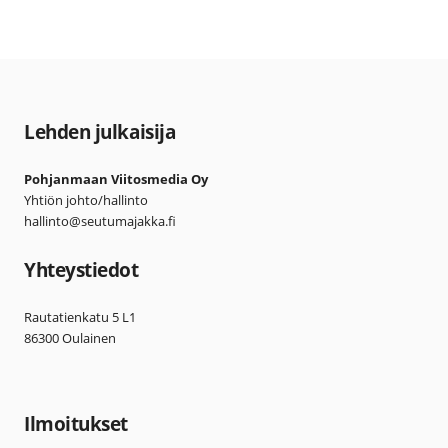
Lehden julkaisija
Pohjanmaan Viitosmedia Oy
Yhtiön johto/hallinto
hallinto@seutumajakka.fi
Yhteystiedot
Rautatienkatu 5 L1
86300 Oulainen
Ilmoitukset