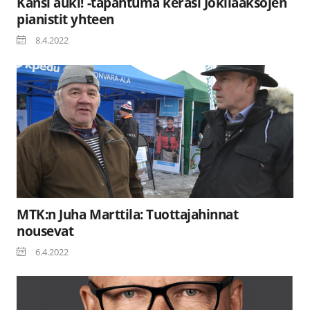
Kansi auki! -tapahtuma keräsi Jokilaaksojen
pianistit yhteen
8.4.2022
MTK:n Juha Marttila: Tuottajahinnat
nousevat
6.4.2022