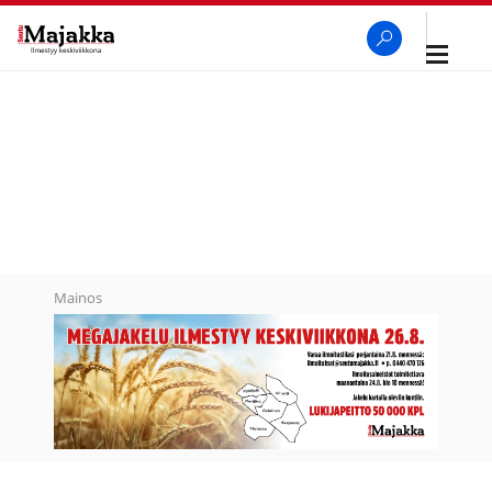
Avaa
navigaa
SeutuMajakka
Haku
Mainos