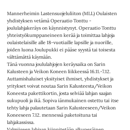
Mannerheimin Lastensuojeluliiton (MLL) Oulaisten
yhdistyksen vetämä Operaatio Tonttu -
joululahjakeräys on käynnistynyt. Operaatio Tonttu
yhteistyökumppaneineen kerää ja toimittaa lahjoja
oulaistelaisille alle 18-vuotiaille lapsille ja nuorille,
joiden luona Joulupukki ei pääse syystä tai toisesta
välttämättä käymään.
Tänä vuonna joululahjojen keräysaika on Sarin
Kalusteen ja Veikon Koneen liikkeessä 16.11.-7.12.
Auttamishaluiset yksityiset ihmiset, yhdistykset ja
yritykset voivat noutaa Sarin Kalusteesta/Veikon
Koneesta pakettikortin, josta selviää lahjan saajan
sukupuoli ja ikä. Sopiva iänmukainen ostettu tai itse
tehty lahja palautetaan Sarin Kalusteeseen/Veikon
Koneeseen 7.12. mennessä paketoituna tai
lahjakassissa.
Valmiiseen lahjaan kiinnitetään alkuperäinen