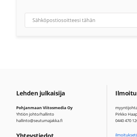
Lehden julkaisija
Ilmoitu
Pohjanmaan Viitosmedia Oy
myyntijohta
Yhtiön johto/hallinto
Pirkko Haa
hallinto@seutumajakka.fi
0440 470 12
Yhteystiedot
ilmoitukset