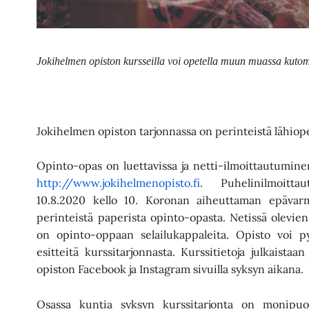
Jokihelmen opiston kursseilla voi opetella muun muassa kuto
Jokihelmen opiston tarjonnassa on perinteistä lähiope
Opinto-opas on luettavissa ja netti-ilmoittautumine
http://www.jokihelmenopisto.fi
. Puhelinilmoitt
10.8.2020 kello 10. Koronan aiheuttaman epävar
perinteistä paperista opinto-opasta. Netissä olevien k
on opinto-oppaan selailukappaleita. Opisto voi py
esitteitä kurssitarjonnasta. Kurssitietoja julkaistaa
opiston Facebook ja Instagram sivuilla syksyn aikana.
Osassa kuntia syksyn kurssitarjonta on monipuo