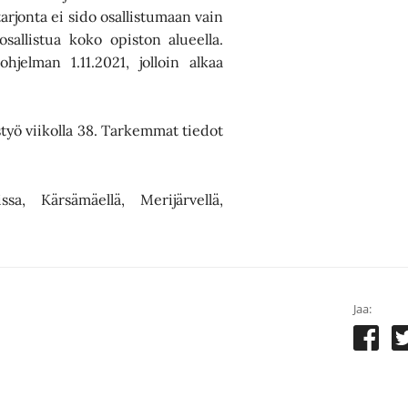
rjonta ei sido osallistumaan vain
allistua koko opiston alueella.
jelman 1.11.2021, jolloin alkaa
styö viikolla 38. Tarkemmat tiedot
sa, Kärsämäellä, Merijärvellä,
Jaa: