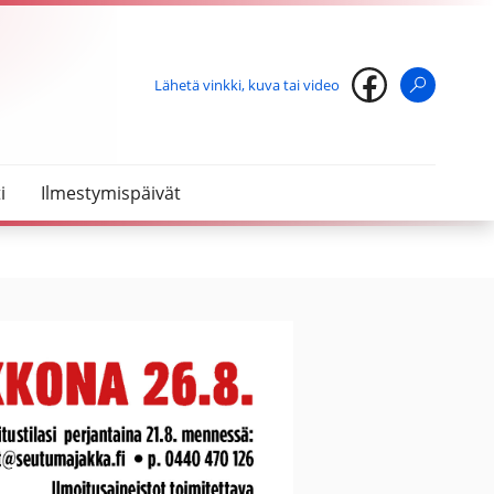
Lähetä vinkki, kuva tai video
Haku
i
Ilmestymispäivät