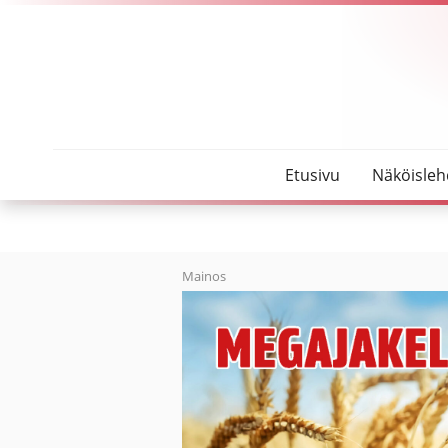
SeutuMajakka
Jokihelmen opiston kursseille ilmoittaudutaan ve
Etusivu
Näköisleh
Mainos