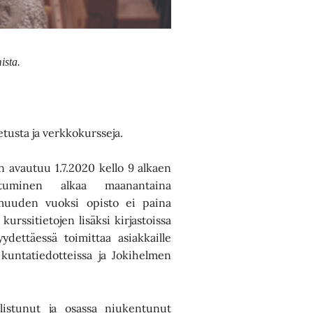
mista.
tusta ja verkkokursseja.
n avautuu 1.7.2020 kello 9 alkaen
autuminen alkaa maanantaina
muuden vuoksi opisto ei paina
urssitietojen lisäksi kirjastoissa
ydettäessä toimittaa asiakkaille
n kuntatiedotteissa ja Jokihelmen
listunut ja osassa niukentunut