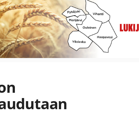
ton
ttaudutaan