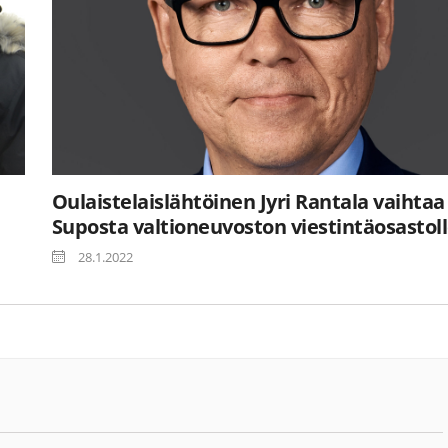
Oulaistelaislähtöinen Jyri Rantala vaihtaa
Suposta valtioneuvoston viestintäosastol
28.1.2022