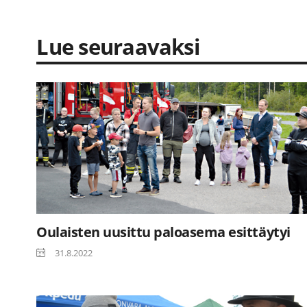
Lue seuraavaksi
Oulaisten uusittu paloasema esittäytyi
31.8.2022