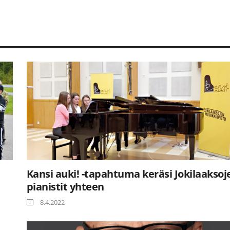
Kansi auki! -tapahtuma keräsi Jokilaaksoj
pianistit yhteen
8.4.2022