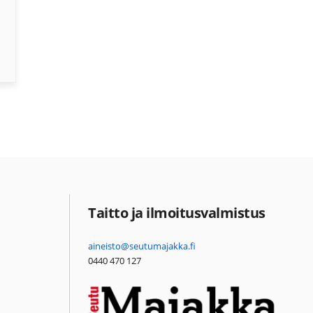
Taitto ja ilmoitusvalmistus
aineisto@seutumajakka.fi
0440 470 127