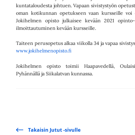
kuntataloudesta johtuen. Vapaan sivistystyön opetusta
oman kotikunnan opetukseen vaan kursseille voi os
Jokihelmen opisto julkaisee kevään 2021 opinto-oh
ilmoittautuminen kevään kursseille.
Taiteen perusopetus alkaa viikolla 34 ja vapaa sivisty
www.jokihelmenopisto.fi
Jokihelmen opisto toimii Haapavedellä, Oulaisis
Pyhännällä ja Siikalatvan kunnassa.
Takaisin Jutut -sivulle