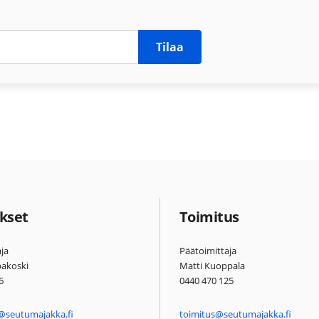
Tilaa
kset
Toimitus
ja
Päätoimittaja
pakoski
Matti Kuoppala
6
0440 470 125
@seutumajakka.fi
toimitus@seutumajakka.fi