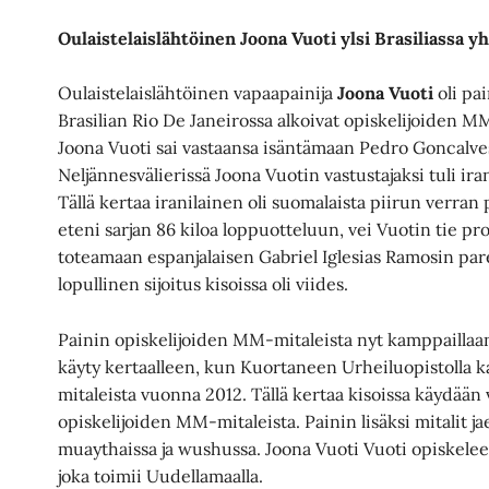
Oulaistelaislähtöinen Joona Vuoti ylsi Brasiliassa 
Oulaistelaislähtöinen vapaapainija
Joona Vuoti
oli pa
Brasilian Rio De Janeirossa alkoivat opiskelijoiden M
Joona Vuoti sai vastaansa isäntämaan Pedro Goncalves
Neljännesvälierissä Joona Vuotin vastustajaksi tuli 
Tällä kertaa iranilainen oli suomalaista piirun verran
eteni sarjan 86 kiloa loppuotteluun, vei Vuotin tie pr
toteamaan espanjalaisen Gabriel Iglesias Ramosin pa
lopullinen sijoitus kisoissa oli viides.
Painin opiskelijoiden MM-mitaleista nyt kamppaillaan
käyty kertaalleen, kun Kuortaneen Urheiluopistolla 
mitaleista vuonna 2012. Tällä kertaa kisoissa käydään 
opiskelijoiden MM-mitaleista. Painin lisäksi mitalit jae
muaythaissa ja wushussa. Joona Vuoti Vuoti opiskel
joka toimii Uudellamaalla.