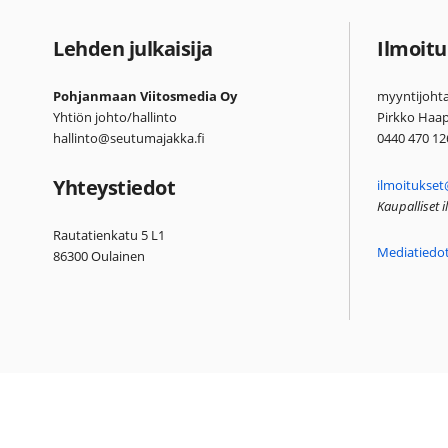
Lehden julkaisija
Ilmoitu
Pohjanmaan Viitosmedia Oy
myyntijohta
Yhtiön johto/hallinto
Pirkko Haa
hallinto@seutumajakka.fi
0440 470 12
Yhteystiedot
ilmoitukset
Kaupalliset 
Rautatienkatu 5 L1
Mediatiedo
86300 Oulainen