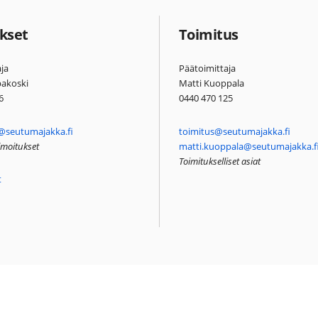
kset
Toimitus
ja
Päätoimittaja
pakoski
Matti Kuoppala
6
0440 470 125
@seutumajakka.fi
toimitus@seutumajakka.fi
ilmoitukset
matti.kuoppala@seutumajakka.f
Toimitukselliset asiat
t