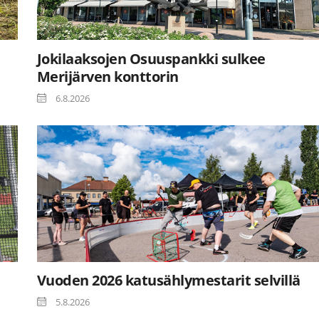
Jokilaaksojen Osuuspankki sulkee
Merijärven konttorin
6.8.2026
Vuoden 2026 katusählymestarit selvillä
5.8.2026