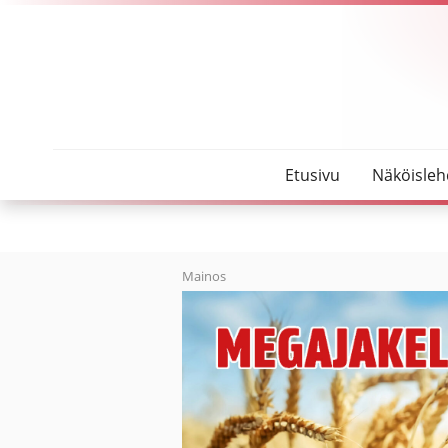
SeutuMajakka
Joona Vuoti viides MM-kisoissa
Etusivu
Näköisleh
Mainos