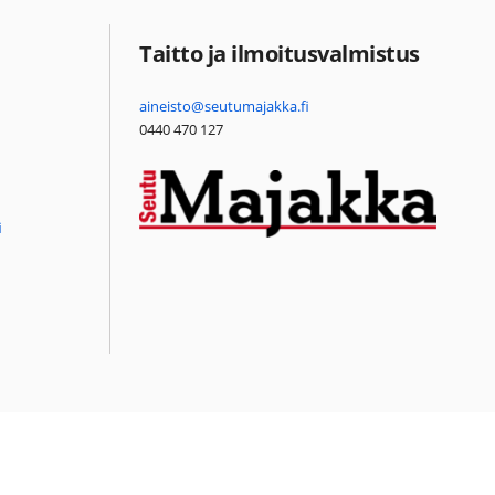
Taitto ja ilmoitusvalmistus
aineisto@seutumajakka.fi
0440 470 127
i