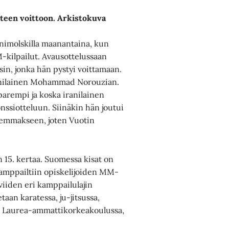
yhteen voittoon. Arkistokuva
inimolskilla maanantaina, kun
M-kilpailut. Avausottelussaan
in, jonka hän pystyi voittamaan.
iranilainen Mohammad Norouzian.
 parempi ja koska iranilainen
onssiotteluun. Siinäkin hän joutui
remmakseen, joten Vuotin
 15. kertaa. Suomessa kisat on
kamppailtiin opiskelijoiden MM-
viiden eri kamppailulajin
taan karatessa, ju-jitsussa,
ee Laurea-ammattikorkeakoulussa,