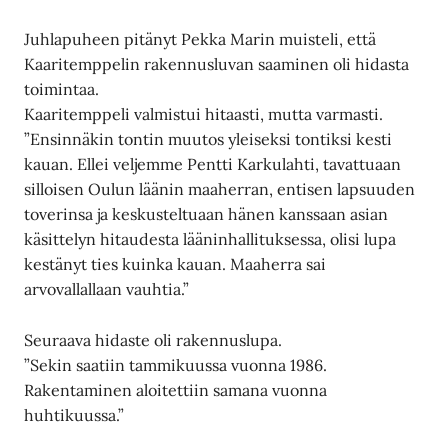
Juhlapuheen pitänyt Pekka Marin muisteli, että
Kaaritemppelin rakennusluvan saaminen oli hidasta
toimintaa.
Kaaritemppeli valmistui hitaasti, mutta varmasti.
”Ensinnäkin tontin muutos yleiseksi tontiksi kesti
kauan. Ellei veljemme Pentti Karkulahti, tavattuaan
silloisen Oulun läänin maaherran, entisen lapsuuden
toverinsa ja keskusteltuaan hänen kanssaan asian
käsittelyn hitaudesta lääninhallituksessa, olisi lupa
kestänyt ties kuinka kauan. Maaherra sai
arvovallallaan vauhtia.”
Seuraava hidaste oli rakennuslupa.
”Sekin saatiin tammikuussa vuonna 1986.
Rakentaminen aloitettiin samana vuonna
huhtikuussa.”