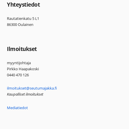
Yhteystiedot
Rautatienkatu 5 L1
86300 Oulainen
Ilmoitukset
myyntijohtaja
Pirkko Haapakoski
0440 470 126
ilmoitukset@seutumajakka.fi
Kaupalliset ilmoitukset
Mediatiedot