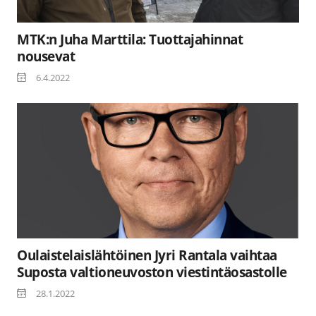
MTK:n Juha Marttila: Tuottajahinnat
nousevat
6.4.2022
Oulaistelaislähtöinen Jyri Rantala vaihtaa
Suposta valtioneuvoston viestintäosastolle
28.1.2022