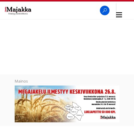
Avaa
navigaa
SeutuMajakka
Haku
Mainos