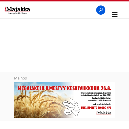
Avaa
navigaa
SeutuMajakka
Haku
Mainos