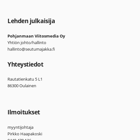
Lehden julkaisija
Pohjanmaan Viitosmedia Oy
Yhtiön johto/hallinto
hallinto@seutumajakka.fi
Yhteystiedot
Rautatienkatu 5 L1
86300 Oulainen
Ilmoitukset
myyntijohtaja
Pirkko Haapakoski