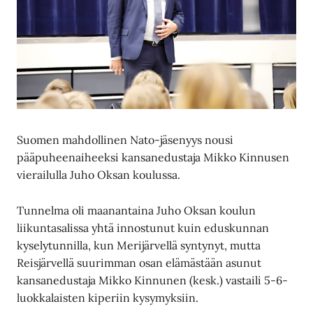
Suomen mahdollinen Nato-jäsenyys nousi
pääpuheenaiheeksi kansanedustaja Mikko Kinnusen
vierailulla Juho Oksan koulussa.
Tunnelma oli maanantaina Juho Oksan koulun
liikuntasalissa yhtä innostunut kuin eduskunnan
kyselytunnilla, kun Merijärvellä syntynyt, mutta
Reisjärvellä suurimman osan elämästään asunut
kansanedustaja Mikko Kinnunen (kesk.) vastaili 5-6-
luokkalaisten kiperiin kysymyksiin.