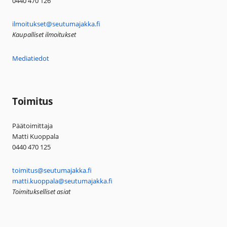
0440 470 126
ilmoitukset@seutumajakka.fi
Kaupalliset ilmoitukset
Mediatiedot
Toimitus
Päätoimittaja
Matti Kuoppala
0440 470 125
toimitus@seutumajakka.fi
matti.kuoppala@seutumajakka.fi
Toimitukselliset asiat