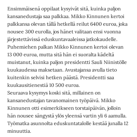
Ensimmäisenä oppilaat kysyivät sitä, kuinka paljon
kansanedustaja saa palkkaa. Mikko Kinnunen kertoi
palkkansa olevan tällä hetkellä reilut 6400 euroa, joka
nousee 300 eurolla, jos hänet valitaan ensi vuonna
järjestettävissä eduskuntavaaleissa jatkokaudelle.
Puhemiehen palkan Mikko Kinnunen kertoi olevan
13 000 euroa, mutta sitä hän ei suoralta kädeltä
muistanut, kuinka paljon presidentti Sauli Niinistölle
kuukaudessa maksetaan. Avustajansa avulla tieto
kuitenkin selvisi hetken päästä. Presidentti saa
kuukausitienestiä 10 500 euroa.
Seuraava kysymys koski sitä, millainen on
kansanedustajan tavanomainen työpäivä. Mikko
Kinnunen otti esimerkikseen torstaipäivän, jolloin
hän nousee sängystä ylös yleensä vartin yli 6 aamulla.
Työmatka asunnolta eduskuntatalolle kestää junalla 12
minuuttia.