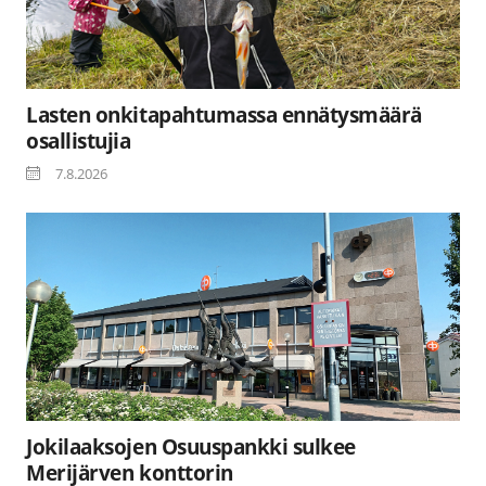
Lasten onkitapahtumassa ennätysmäärä
osallistujia
7.8.2026
Jokilaaksojen Osuuspankki sulkee
Merijärven konttorin