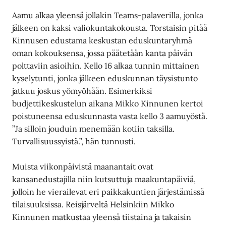
Aamu alkaa yleensä jollakin Teams-palaverilla, jonka
jälkeen on kaksi valiokuntakokousta. Torstaisin pitää
Kinnusen edustama keskustan eduskuntaryhmä
oman kokouksensa, jossa päätetään kanta päivän
polttaviin asioihin. Kello 16 alkaa tunnin mittainen
kyselytunti, jonka jälkeen eduskunnan täysistunto
jatkuu joskus yömyöhään. Esimerkiksi
budjettikeskustelun aikana Mikko Kinnunen kertoi
poistuneensa eduskunnasta vasta kello 3 aamuyöstä.
”Ja silloin jouduin menemään kotiin taksilla.
Turvallisuussyistä.”, hän tunnusti.
Muista viikonpäivistä maanantait ovat
kansanedustajilla niin kutsuttuja maakuntapäiviä,
jolloin he vierailevat eri paikkakuntien järjestämissä
tilaisuuksissa. Reisjärveltä Helsinkiin Mikko
Kinnunen matkustaa yleensä tiistaina ja takaisin