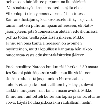
pohjoiseen hän lähtee perjantaina iltapäivästä.
”Varsinaista työaikaa kansanedustajalla ei ole.
Viikonloput olen yleensä vapaalla”, hän totesi.
Kansanedustajan työstä keskustelu siirtyi sujuvasti
tämän hetken puhutuimpaan aiheeseen, eli Nato-
jäsenyyteen, jota Suomessakin aletaan eduskunnassa
pohtia toden teolla pääsiäisen jälkeen. Mikko
Kinnusen oma kanta aiheeseen on avoimen
myönteinen, mutta lopullisen kantansa hän aikoo
muodostaa vasta eduskuntakäsittelyn jälkeen.
Puolustusliitto Natoon kuuluu tällä hetkellä 30 maata.
Jos Suomi päättää jossain vaiheessa liittyä Natoon,
tietää se sitä, että jos johonkin Nato-maahan
kohdistetaan joskus sotilaallinen hyökkäys, tulevat
kaikki muut jäsenmaat tämän maan avuksi. Mikko
Kinnunen rauhoitteli kuitenkin lapsia ja sanoi, että he
voivat käydä koulua jatkossakin rauhallisin mielin.