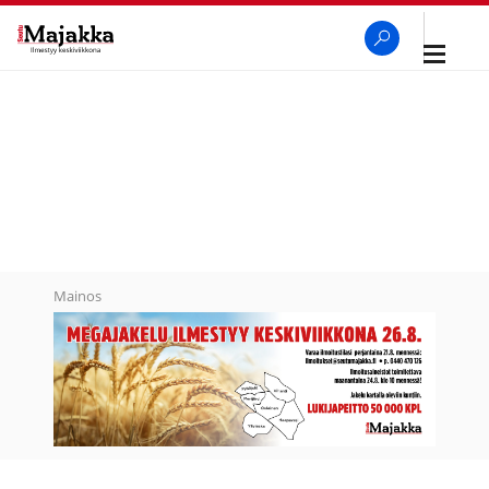
Avaa
navigaa
SeutuMajakka
Haku
Mainos