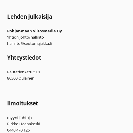
Lehden julkaisija
Pohjanmaan Viitosmedia Oy
Yhtiön johto/hallinto
hallinto@seutumajakka.fi
Yhteystiedot
Rautatienkatu 5 L1
86300 Oulainen
Ilmoitukset
myyntijohtaja
Pirkko Haapakoski
0440 470 126