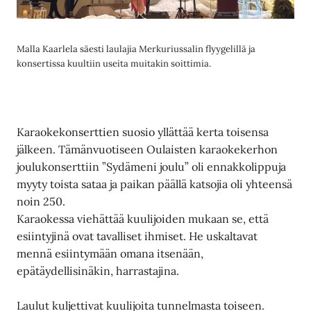
Malla Kaarlela säesti laulajia Merkuriussalin flyygelillä ja
konsertissa kuultiin useita muitakin soittimia.
Karaokekonserttien suosio yllättää kerta toisensa
jälkeen. Tämänvuotiseen Oulaisten karaokekerhon
joulukonserttiin ”Sydämeni joulu” oli ennakkolippuja
myyty toista sataa ja paikan päällä katsojia oli yhteensä
noin 250.
Karaokessa viehättää kuulijoiden mukaan se, että
esiintyjinä ovat tavalliset ihmiset. He uskaltavat
mennä esiintymään omana itsenään,
epätäydellisinäkin, harrastajina.
Laulut kuljettivat kuulijoita tunnelmasta toiseen.