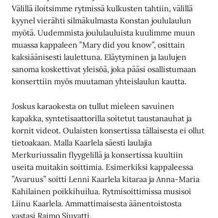
Välillä iloitsimme rytmissä kulkusten tahtiin, välillä
kyynel vierähti silmäkulmasta Konstan joululaulun
myötä. Uudemmista joululauluista kuulimme muun
muassa kappaleen ”Mary did you know”, osittain
kaksiäänisesti laulettuna. Eläytyminen ja laulujen
sanoma koskettivat yleisöä, joka pääsi osallistumaan
konserttiin myös muutaman yhteislaulun kautta.
Joskus karaokesta on tullut mieleen savuinen
kapakka, syntetisaattorilla soitetut taustanauhat ja
kornit videot. Oulaisten konsertissa tällaisesta ei ollut
tietoakaan. Malla Kaarlela säesti laulajia
Merkuriussalin flyygelillä ja konsertissa kuultiin
useita muitakin soittimia. Esimerkiksi kappaleessa
”Avaruus” soitti Lenni Kaarlela kitaraa ja Anna-Maria
Kahilainen poikkihuilua. Rytmisoittimissa musisoi
Liinu Kaarlela. Ammattimaisesta äänentoistosta
vastasi Raimo Siuvatti.