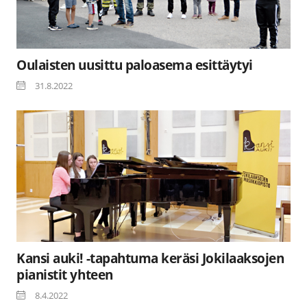
Oulaisten uusittu paloasema esittäytyi
31.8.2022
Kansi auki! -tapahtuma keräsi Jokilaaksojen
pianistit yhteen
8.4.2022