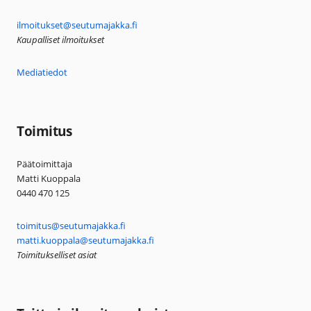
ilmoitukset@seutumajakka.fi
Kaupalliset ilmoitukset
Mediatiedot
Toimitus
Päätoimittaja
Matti Kuoppala
0440 470 125
toimitus@seutumajakka.fi
matti.kuoppala@seutumajakka.fi
Toimitukselliset asiat