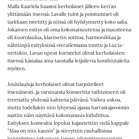
Malla Kaarlela haastoi kerholaiset jälleen kerran
ylittämään itsensä. Lavalle tulot ja poistumiset oli
tarkkaan mietitty ja niissä oli hyödynnetty koko salia.
Jokainen esitys oli oma kokonaisuutensa ja mausteena
oli kuorolaulua, klarinetin soittoa, harmonikkaa ja
nähtiinpä esityksissä vierailemassa tonttu ja Lucia-
neitokin. Lavan upeat koristelut olivat kerholaisten
itsensä käsialaa aina taustalla leijailevia lumihiutaleita
myöten.
Joululauluja kerholaiset olivat harjoitelleet
itsenäisesti, ja varsinaista konserttia vaihtoineen oli
treenattu yhdessä kahtena päivänä. Vaikea uskoa,
mutta todellakin niin lyhyessä ajassa harrastajavoimin
saatiin näin näyttävä kokonaisuus loihdittua.
Esityksen komeaksi lopuksi kajautettiin vielä kappale
”Maa on niin kaunis” ja siirryttiin rauhallisissa
tunnelmissa jatkamaan toisen adventtisunnuntain