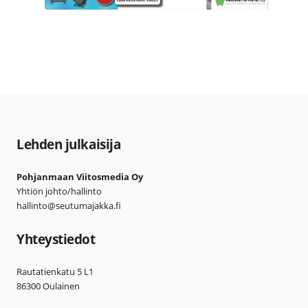
Lehden julkaisija
Pohjanmaan Viitosmedia Oy
Yhtiön johto/hallinto
hallinto@seutumajakka.fi
Yhteystiedot
Rautatienkatu 5 L1
86300 Oulainen