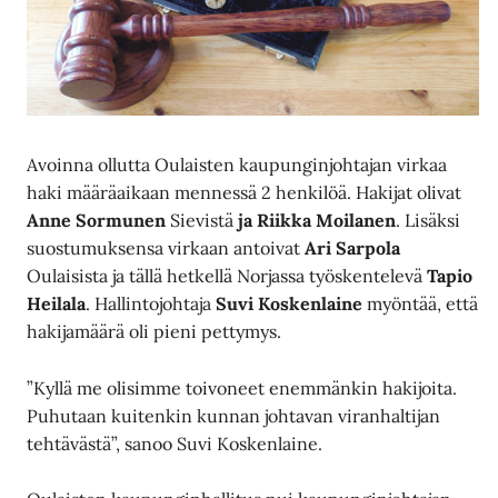
Avoinna ollutta Oulaisten kaupunginjohtajan virkaa
haki määräaikaan mennessä 2 henkilöä. Hakijat olivat
Anne Sormunen
Sievistä
ja Riikka Moilanen
. Lisäksi
suostumuksensa virkaan antoivat
Ari Sarpola
Oulaisista ja tällä hetkellä Norjassa työskentelevä
Tapio
Heilala
. Hallintojohtaja
Suvi Koskenlaine
myöntää, että
hakijamäärä oli pieni pettymys.
”Kyllä me olisimme toivoneet enemmänkin hakijoita.
Puhutaan kuitenkin kunnan johtavan viranhaltijan
tehtävästä”, sanoo Suvi Koskenlaine.