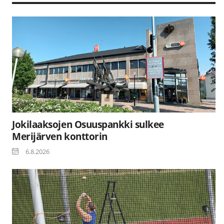
Jokilaaksojen Osuuspankki sulkee
Merijärven konttorin
6.8.2026