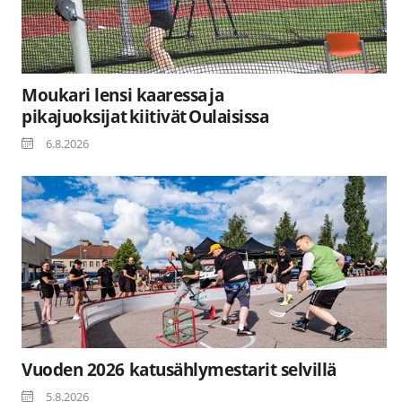
Moukari lensi kaaressa ja
pikajuoksijat kiitivät Oulaisissa
6.8.2026
Vuoden 2026 katusählymestarit selvillä
5.8.2026