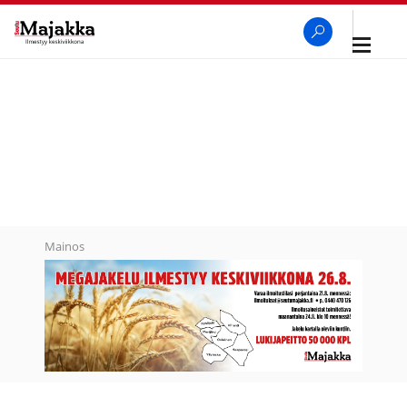
Avaa
navigaa
SeutuMajakka
Haku
Mainos