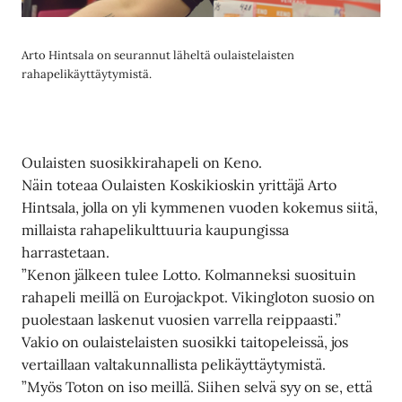
Arto Hintsala on seurannut läheltä oulaistelaisten
rahapelikäyttäytymistä.
Oulaisten suosikkirahapeli on Keno.
Näin toteaa Oulaisten Koskikioskin yrittäjä Arto
Hintsala, jolla on yli kymmenen vuoden kokemus siitä,
millaista rahapelikulttuuria kaupungissa
harrastetaan.
”Kenon jälkeen tulee Lotto. Kolmanneksi suosituin
rahapeli meillä on Eurojackpot. Vikingloton suosio on
puolestaan laskenut vuosien varrella reippaasti.”
Vakio on oulaistelaisten suosikki taitopeleissä, jos
vertaillaan valtakunnallista pelikäyttäytymistä.
”Myös Toton on iso meillä. Siihen selvä syy on se, että