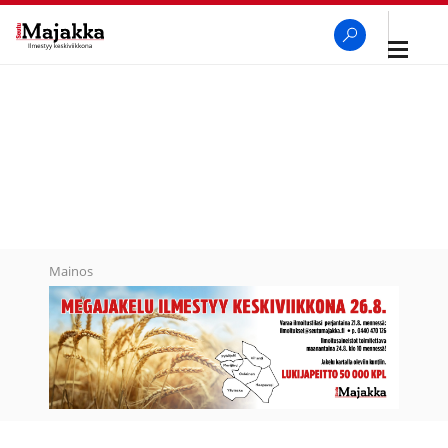
Avaa
navigaa
SeutuMajakka
Haku
Mainos