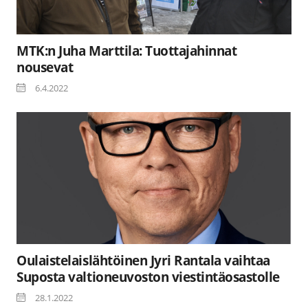
MTK:n Juha Marttila: Tuottajahinnat
nousevat
6.4.2022
Oulaistelaislähtöinen Jyri Rantala vaihtaa
Suposta valtioneuvoston viestintäosastolle
28.1.2022