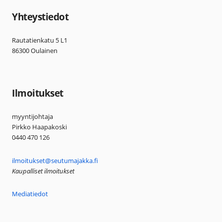
Yhteystiedot
Rautatienkatu 5 L1
86300 Oulainen
Ilmoitukset
myyntijohtaja
Pirkko Haapakoski
0440 470 126
ilmoitukset@seutumajakka.fi
Kaupalliset ilmoitukset
Mediatiedot