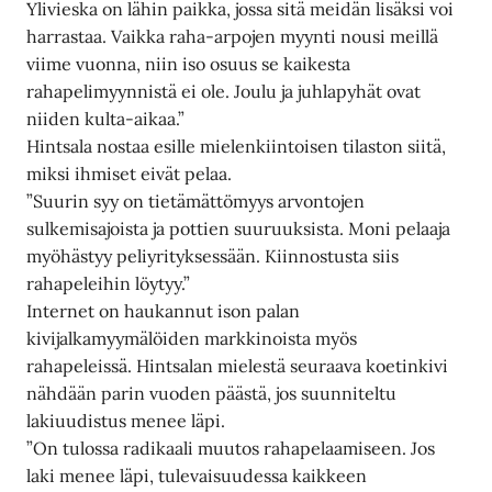
Ylivieska on lähin paikka, jossa sitä meidän lisäksi voi
harrastaa. Vaikka raha-arpojen myynti nousi meillä
viime vuonna, niin iso osuus se kaikesta
rahapelimyynnistä ei ole. Joulu ja juhlapyhät ovat
niiden kulta-aikaa.”
Hintsala nostaa esille mielenkiintoisen tilaston siitä,
miksi ihmiset eivät pelaa.
”Suurin syy on tietämättömyys arvontojen
sulkemisajoista ja pottien suuruuksista. Moni pelaaja
myöhästyy peliyrityksessään. Kiinnostusta siis
rahapeleihin löytyy.”
Internet on haukannut ison palan
kivijalkamyymälöiden markkinoista myös
rahapeleissä. Hintsalan mielestä seuraava koetinkivi
nähdään parin vuoden päästä, jos suunniteltu
lakiuudistus menee läpi.
”On tulossa radikaali muutos rahapelaamiseen. Jos
laki menee läpi, tulevaisuudessa kaikkeen