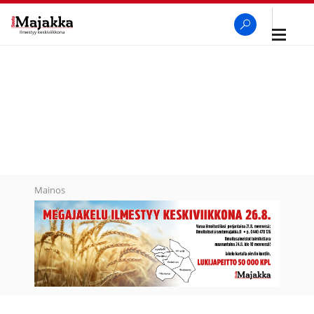
Avaa
navigaa
SeutuMajakka
Haku
Mainos