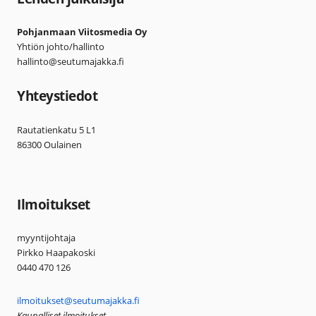
Pohjanmaan Viitosmedia Oy
Yhtiön johto/hallinto
hallinto@seutumajakka.fi
Yhteystiedot
Rautatienkatu 5 L1
86300 Oulainen
Ilmoitukset
myyntijohtaja
Pirkko Haapakoski
0440 470 126
ilmoitukset@seutumajakka.fi
Kaupalliset ilmoitukset