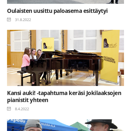
Oulaisten uusittu paloasema esittäytyi
31.8.2022
Kansi auki! -tapahtuma keräsi Jokilaaksojen
pianistit yhteen
8.4.2022