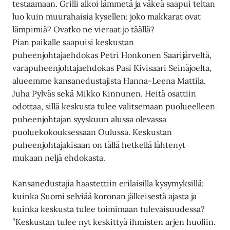
testaamaan. Grilli alkoi lämmetä ja väkeä saapui teltan
luo kuin muurahaisia kysellen: joko makkarat ovat
lämpimiä? Ovatko ne vieraat jo täällä?
Pian paikalle saapuisi keskustan
puheenjohtajaehdokas Petri Honkonen Saarijärveltä,
varapuheenjohtajaehdokas Pasi Kivisaari Seinäjoelta,
alueemme kansanedustajista Hanna-Leena Mattila,
Juha Pylväs sekä Mikko Kinnunen. Heitä osattiin
odottaa, sillä keskusta tulee valitsemaan puolueelleen
puheenjohtajan syyskuun alussa olevassa
puoluekokouksessaan Oulussa. Keskustan
puheenjohtajakisaan on tällä hetkellä lähtenyt
mukaan neljä ehdokasta.
Kansanedustajia haastettiin erilaisilla kysymyksillä:
kuinka Suomi selviää koronan jälkeisestä ajasta ja
kuinka keskusta tulee toimimaan tulevaisuudessa?
”Keskustan tulee nyt keskittyä ihmisten arjen huoliin.