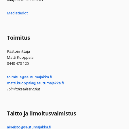
Mediatiedot
Toimitus
Päätoimittaja
Matti Kuoppala
0440 470 125
toimitus@seutumajakka.fi
matti.kuoppala@seutumajakka.fi
Toimitukselliset asiat
Taitto ja ilmoitusvalmistus
aineisto@seutumajakka.fi