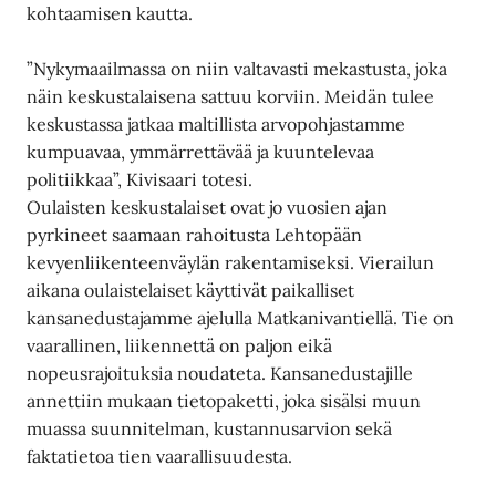
kohtaamisen kautta.
”Nykymaailmassa on niin valtavasti mekastusta, joka
näin keskustalaisena sattuu korviin. Meidän tulee
keskustassa jatkaa maltillista arvopohjastamme
kumpuavaa, ymmärrettävää ja kuuntelevaa
politiikkaa”, Kivisaari totesi.
Oulaisten keskustalaiset ovat jo vuosien ajan
pyrkineet saamaan rahoitusta Lehtopään
kevyenliikenteenväylän rakentamiseksi. Vierailun
aikana oulaistelaiset käyttivät paikalliset
kansanedustajamme ajelulla Matkanivantiellä. Tie on
vaarallinen, liikennettä on paljon eikä
nopeusrajoituksia noudateta. Kansanedustajille
annettiin mukaan tietopaketti, joka sisälsi muun
muassa suunnitelman, kustannusarvion sekä
faktatietoa tien vaarallisuudesta.