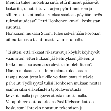
Meidän tulee huolehtia siitä, että ihmiset pääsevät
lääkäriin, rahat riittävät arjen pyörittämiseen ja
siihen, että kotimaista ruokaa saadaan pöytään myös
tulevaisuudessa”, Petri Honkonen kuvaili keskustan
suuntaa.
Honkosen mukaan Suomi tulee selviämään koronan
aiheuttamasta taantumasta vaurastumalla.
”Ei siten, että rikkaat rikastuvat ja köyhät köyhtyvät
vaan siten, ettei kukaan jää kehityksen jälkeen ja
heikoimmassa asemassa olevista huolehditaan”.
Hänen mukaansa julkinen talous tulee saada
tasapainoon, jotta kaikille voidaan taata riittävät
palvelut. Työllisyyttä tulisi Honkosen mukaan nostaa
esimerkiksi eläkeläisten työtuloverotusta
keventämällä ja yritysverotusta muuttamalla.
Varapuheenjohtajaehdokas Pasi Kivisaari katsoo
keskustan lähtevän nousuun tekemisen ja