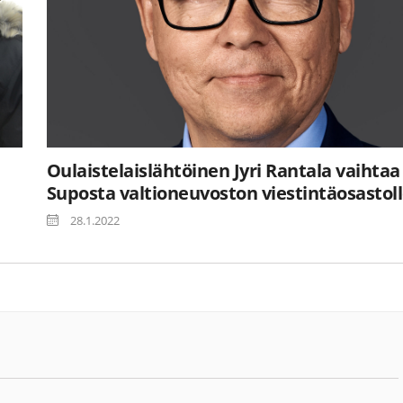
Oulaistelaislähtöinen Jyri Rantala vaihtaa
Suposta valtioneuvoston viestintäosastol
28.1.2022