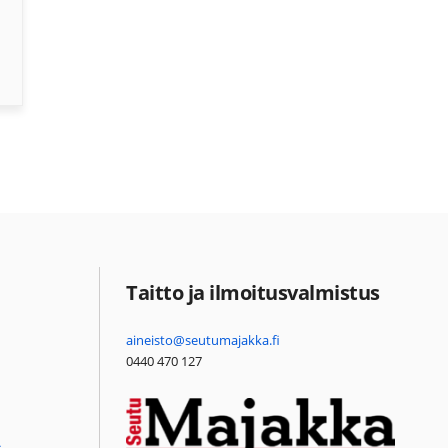
Taitto ja ilmoitusvalmistus
aineisto@seutumajakka.fi
0440 470 127