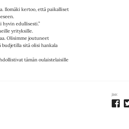
. Ilomäki kertoo, että paikalliset
eeseen.
 hyvin edullisesti.”
ille yrityksille.
paa. Olisimme joutuneet
udjetilla sitä olisi hankala
dollistivat tämän oulaistelaisille
Jaa: