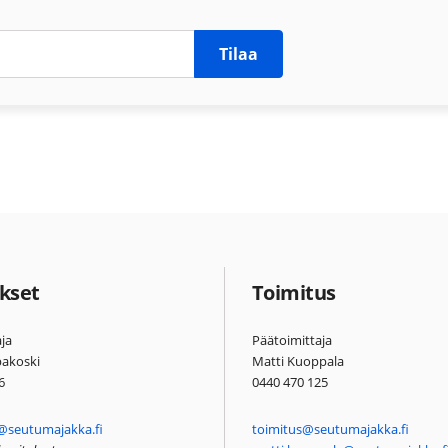
Tilaa
kset
Toimitus
ja
Päätoimittaja
pakoski
Matti Kuoppala
6
0440 470 125
@seutumajakka.fi
toimitus@seutumajakka.fi