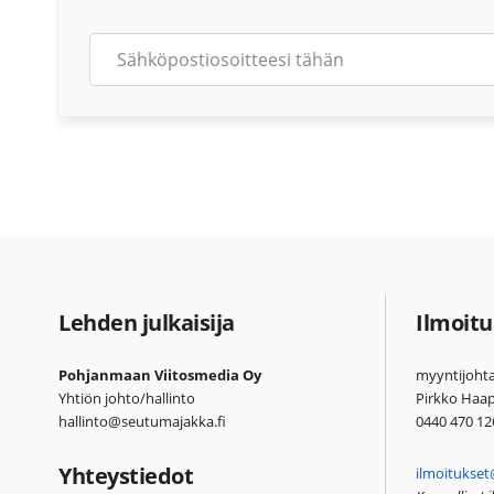
Lehden julkaisija
Ilmoitu
Pohjanmaan Viitosmedia Oy
myyntijohta
Yhtiön johto/hallinto
Pirkko Haa
hallinto@seutumajakka.fi
0440 470 12
Yhteystiedot
ilmoitukset