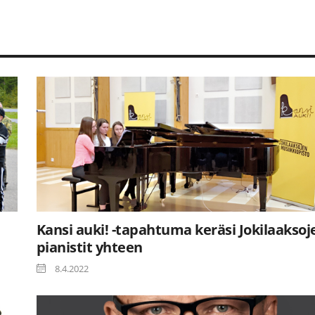
Kansi auki! -tapahtuma keräsi Jokilaaksoj
pianistit yhteen
8.4.2022