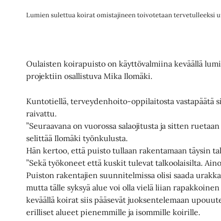
Lumien sulettua koirat omistajineen toivotetaan tervetulleeksi 
Oulaisten koirapuisto on käyttövalmiina keväällä lumi
projektiin osallistuva Mika Ilomäki.
Kuntotiellä, terveydenhoito-oppilaitosta vastapäätä si
raivattu.
”Seuraavana on vuorossa salaojitusta ja sitten ruetaan
selittää Ilomäki työnkulusta.
Hän kertoo, että puisto tullaan rakentamaan täysin t
”Sekä työkoneet että kuskit tulevat talkoolaisilta. Aino
Puiston rakentajien suunnitelmissa olisi saada urakka
mutta tälle syksyä alue voi olla vielä liian rapakkoine
keväällä koirat siis pääsevät juoksentelemaan upouut
erilliset alueet pienemmille ja isommille koirille.