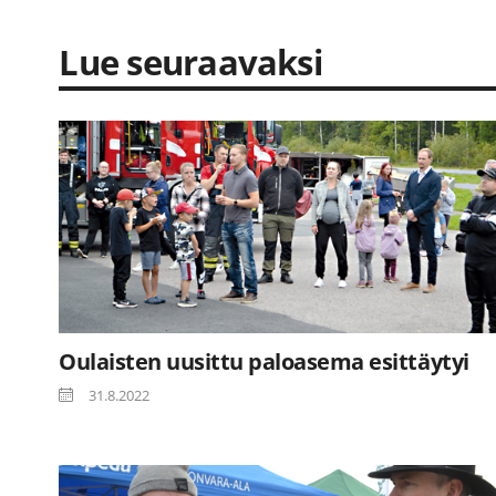
Lue seuraavaksi
Oulaisten uusittu paloasema esittäytyi
31.8.2022