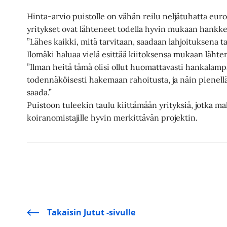
Hinta-arvio puistolle on vähän reilu neljätuhatta euroa
yritykset ovat lähteneet todella hyvin mukaan hankk
”Lähes kaikki, mitä tarvitaan, saadaan lahjoituksena tai
Ilomäki haluaa vielä esittää kiitoksensa mukaan lähtene
”Ilman heitä tämä olisi ollut huomattavasti hankalam
todennäköisesti hakemaan rahoitusta, ja näin pienellä b
saada.”
Puistoon tuleekin taulu kiittämään yrityksiä, jotka mah
koiranomistajille hyvin merkittävän projektin.
Takaisin Jutut -sivulle