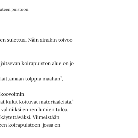
uuteen puistoon.
en sulettua. Näin ainakin toivoo
jaitsevan koirapuiston alue on jo
 laittamaan tolppia maahan”,
alkoovoimin.
at kulut koituvat materiaaleista.”
 valmiiksi ennen lumien tuloa,
n käytettäväksi. Viimeistään
een koirapuistoon, jossa on