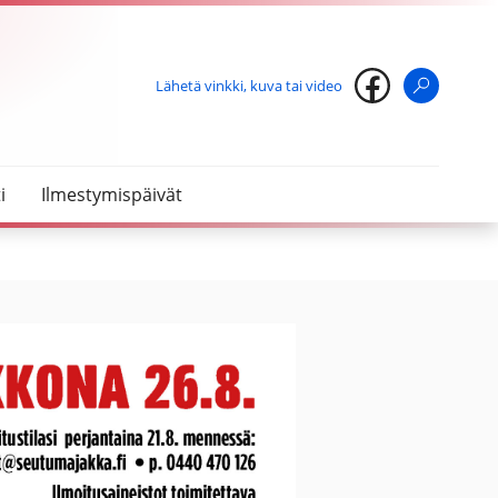
Lähetä vinkki, kuva tai video
Haku
i
Ilmestymispäivät