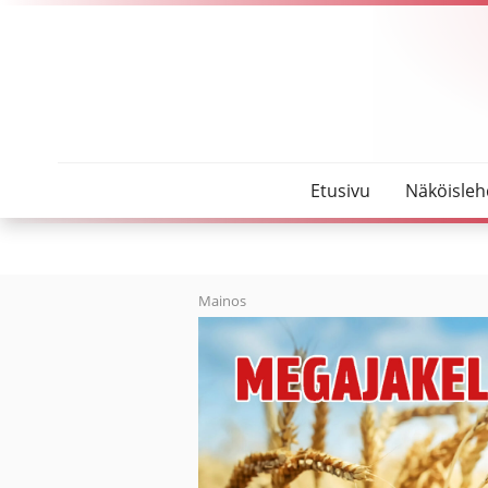
SeutuMajakka
Keväällä päästään koirapuistoon
Etusivu
Näköisleh
Mainos