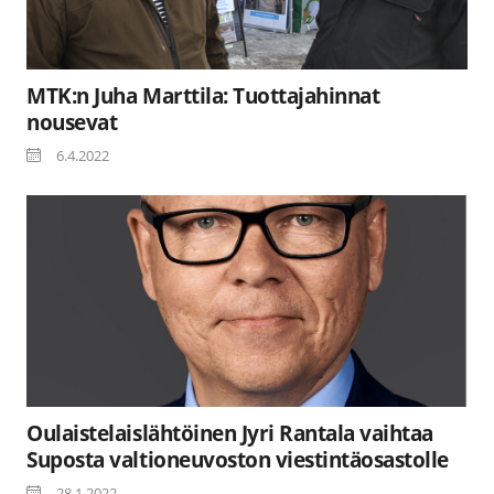
MTK:n Juha Marttila: Tuottajahinnat
nousevat
6.4.2022
Oulaistelaislähtöinen Jyri Rantala vaihtaa
Suposta valtioneuvoston viestintäosastolle
28.1.2022