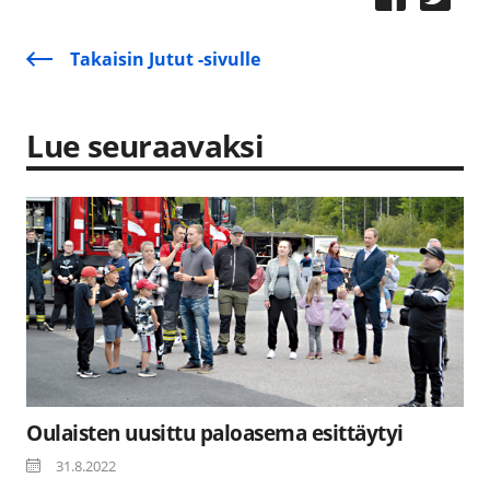
Takaisin Jutut -sivulle
Lue seuraavaksi
Oulaisten uusittu paloasema esittäytyi
31.8.2022