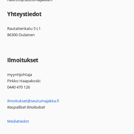
Yhteystiedot
Rautatienkatu 5 L1
86300 Oulainen
Ilmoitukset
myyntijohtaja
Pirkko Haapakoski
0440 470 126
ilmoitukset@seutumajakka.fi
Kaupalliset ilmoitukset
Mediatiedot