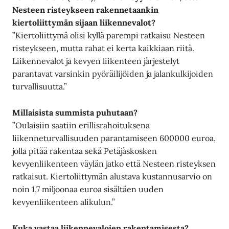
Nesteen risteykseen rakennetaankin
kiertoliittymän sijaan liikennevalot?
”Kiertoliittymä olisi kyllä parempi ratkaisu Nesteen
risteykseen, mutta rahat ei kerta kaikkiaan riitä.
Liikennevalot ja kevyen liikenteen järjestelyt
parantavat varsinkin pyöräilijöiden ja jalankulkijoiden
turvallisuutta.”
Millaisista summista puhutaan?
”Oulaisiin saatiin erillisrahoituksena
liikenneturvallisuuden parantamiseen 600000 euroa,
jolla pitää rakentaa sekä Petäjäskosken
kevyenliikenteen väylän jatko että Nesteen risteyksen
ratkaisut. Kiertoliittymän alustava kustannusarvio on
noin 1,7 miljoonaa euroa sisältäen uuden
kevyenliikenteen alikulun.”
Kuka vastaa liikennevalojen rakentamisesta?