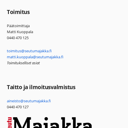
Toimitus
Päätoimittaja
Matti Kuoppala
0440 470 125
toimitus@seutumajakka.fi
matti.kuoppala@seutumajakka.fi
Toimitukselliset asiat
Taitto ja ilmoitusvalmistus
aineisto@seutumajakka.fi
0440 470 127