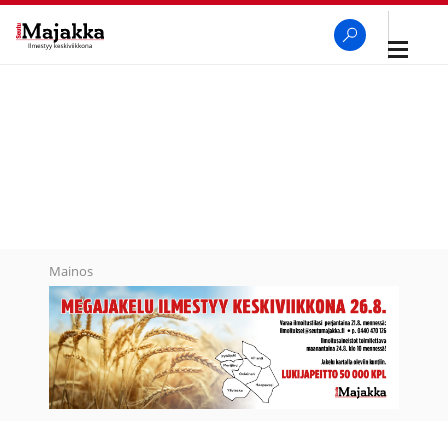
Avaa
navigaa
SeutuMajakka
Haku
Mainos