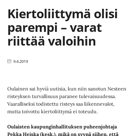
Kiertoliittymä olisi
parempi – varat
riittää valoihin
9.4.2019
Oulainen sai hyviä uutisia, kun niin sanotun Nesteen
risteyksen turvallisuus paranee tulevaisuudessa.
Vaaralliseksi todistettu risteys saa liikennevalot,
mutta toivottu kiertoliittymä ei toteudu.
Oulaisten kaupunginhallituksen puheenjohtaja
Pekka Heiska (kesk.), mikä on syynä siihen, että