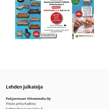
Lehden julkaisija
Pohjanmaan Viitosmedia Oy
Yhtiön johto/hallinto
hallinto@seutumajakka.fi