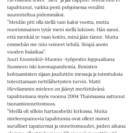
tapahtunut, vaikka pesti pohjoisessa venähti
suunniteltua pidemmäksi.
”Meidän piti olla siellä vain kaksi vuotta, mutta
nuorimmainen tytär meni siellä lukioon. Hän sanoi,
että menkää te vaan kotiin, minä jään tänne. Mutta
emmehän me niin voineet tehdä. Siispä anoin
vuoden lisäaikaa”.
Juuri Enontekiö-Muonio -työpestin loppuaikana
Suomeen iski koronapandemia. Ihmisten
kohtaamisten sijaan jouduttiin messuja ja toimituksia
toteuttamaan nettilähetysten turvin. Matti
Hirvilammin mieleen on jäänyt merkittävänä
tapahtumana myös vuonna 2004 Thaimaassa sattunut
tsunamionnettomuus.
”Meillä oli silloin hartaushetki kirkossa. Muita
mieleenpainuvia tapahtumia ovat olleet monet
surulliset tapaturmat ja onnettomuudet, joiden aikana