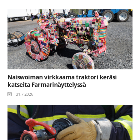
Naiswoiman virkkaama traktori keräsi
katseita Farmarinäyttelyssä
31.7.2026