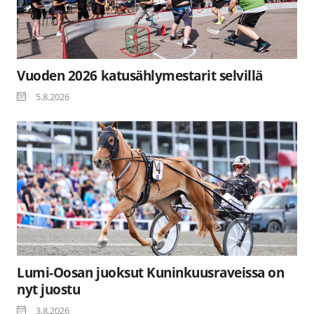
Vuoden 2026 katusählymestarit selvillä
5.8.2026
Lumi-Oosan juoksut Kuninkuusraveissa on
nyt juostu
3.8.2026