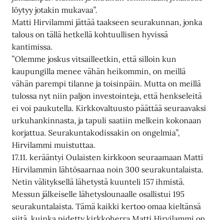
löytyy jotakin mukavaa”.
Matti Hirvilammi jättää taakseen seurakunnan, jonka
talous on tällä hetkellä kohtuullisen hyvissä
kantimissa.
”Olemme joskus vitsailleetkin, että silloin kun
kaupungilla menee vähän heikommin, on meillä
vähän parempi tilanne ja toisinpäin. Mutta on meillä
tulossa nyt niin paljon investointeja, että henkseleitä
ei voi paukutella. Kirkkovaltuusto päättää seuraavaksi
urkuhankinnasta, ja tapuli saatiin melkein kokonaan
korjattua. Seurakuntakodissakin on ongelmia”,
Hirvilammi muistuttaa.
17.11. kerääntyi Oulaisten kirkkoon seuraamaan Matti
Hirvilammin lähtösaarnaa noin 300 seurakuntalaista.
Netin välityksellä lähetystä kuunteli 157 ihmistä.
Messun jälkeiselle lähetyslounaalle osallistui 195
seurakuntalaista. Tämä kaikki kertoo omaa kieltänsä
siitä, kuinka pidetty kirkkoherra Matti Hirvilammi on