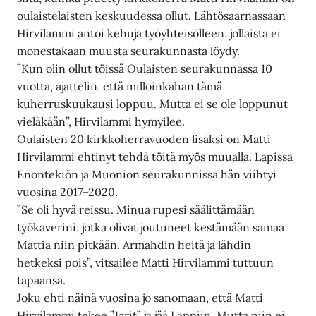
oulaistelaisten keskuudessa ollut. Lähtösaarnassaan
Hirvilammi antoi kehuja työyhteisölleen, jollaista ei
monestakaan muusta seurakunnasta löydy.
”Kun olin ollut töissä Oulaisten seurakunnassa 10
vuotta, ajattelin, että milloinkahan tämä
kuherruskuukausi loppuu. Mutta ei se ole loppunut
vieläkään”, Hirvilammi hymyilee.
Oulaisten 20 kirkkoherravuoden lisäksi on Matti
Hirvilammi ehtinyt tehdä töitä myös muualla. Lapissa
Enontekiön ja Muonion seurakunnissa hän viihtyi
vuosina 2017–2020.
”Se oli hyvä reissu. Minua rupesi säälittämään
työkaverini, jotka olivat joutuneet kestämään samaa
Mattia niin pitkään. Armahdin heitä ja lähdin
hetkeksi pois”, vitsailee Matti Hirvilammi tuttuun
tapaansa.
Joku ehti näinä vuosina jo sanomaan, että Matti
Hirvilammi tekee ”Jarit” ja jää Lappiin. Mutta niin ei