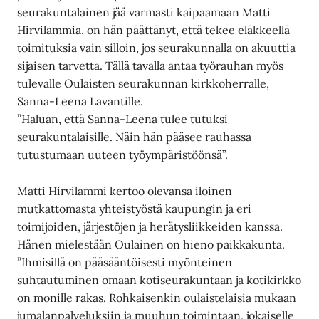
seurakuntalainen jää varmasti kaipaamaan Matti
Hirvilammia, on hän päättänyt, että tekee eläkkeellä
toimituksia vain silloin, jos seurakunnalla on akuuttia
sijaisen tarvetta. Tällä tavalla antaa työrauhan myös
tulevalle Oulaisten seurakunnan kirkkoherralle,
Sanna-Leena Lavantille.
”Haluan, että Sanna-Leena tulee tutuksi
seurakuntalaisille. Näin hän pääsee rauhassa
tutustumaan uuteen työympäristöönsä”.
Matti Hirvilammi kertoo olevansa iloinen
mutkattomasta yhteistyöstä kaupungin ja eri
toimijoiden, järjestöjen ja herätysliikkeiden kanssa.
Hänen mielestään Oulainen on hieno paikkakunta.
”Ihmisillä on pääsääntöisesti myönteinen
suhtautuminen omaan kotiseurakuntaan ja kotikirkko
on monille rakas. Rohkaisenkin oulaistelaisia mukaan
jumalanpalveluksiin ja muuhun toimintaan, jokaiselle