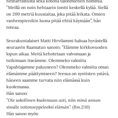
hifiharrastusta sekä kotona talonmiehen hommia.
”Meillä on noin hehtaarin tontti keskellä kylää. Siellä
on 200 metriä kuusiaitaa, joka pitää leikata. Omien
vanhempienikin luona pitää ehtiä käymään”, hän
toteaa.
Seurakuntalaiset Matti Hirvilammi haluaa hyvästellä
seuraavin Raamatun sanoin: ”Elämme kirkkovuoden
lopun aikaa. Meitä kehotetaan valvomaan ja
tutkimaan itseämme. Olemmeko valmiita
Vapahtajamme paluuseen? Olemmeko valmiita oman
elämämme päättymiseen? Jeesus on syntisten ystävä,
häneen saamme turvata niin elämässä kuin
kuolemassa.
Hän sanoo:
”Ole uskollinen kuolemaan asti, niin minä annan
sinulle voitonseppeleeksi elämän”. (Ilm.2:10)
Hän sanoo myös: