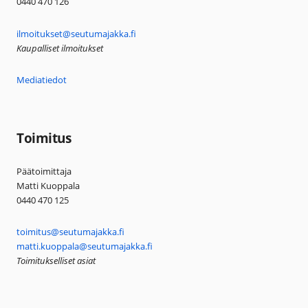
0440 470 126
ilmoitukset@seutumajakka.fi
Kaupalliset ilmoitukset
Mediatiedot
Toimitus
Päätoimittaja
Matti Kuoppala
0440 470 125
toimitus@seutumajakka.fi
matti.kuoppala@seutumajakka.fi
Toimitukselliset asiat