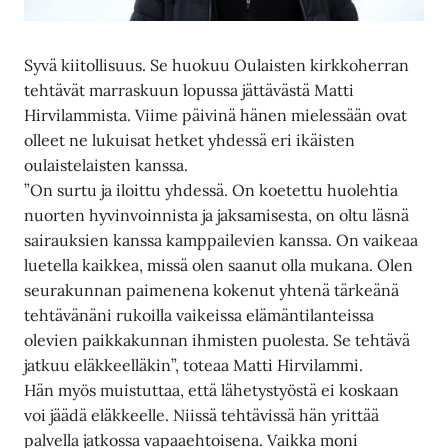
Syvä kiitollisuus. Se huokuu Oulaisten kirkkoherran
tehtävät marraskuun lopussa jättävästä Matti
Hirvilammista. Viime päivinä hänen mielessään ovat
olleet ne lukuisat hetket yhdessä eri ikäisten
oulaistelaisten kanssa.
”On surtu ja iloittu yhdessä. On koetettu huolehtia
nuorten hyvinvoinnista ja jaksamisesta, on oltu läsnä
sairauksien kanssa kamppailevien kanssa. On vaikeaa
luetella kaikkea, missä olen saanut olla mukana. Olen
seurakunnan paimenena kokenut yhtenä tärkeänä
tehtävänäni rukoilla vaikeissa elämäntilanteissa
olevien paikkakunnan ihmisten puolesta. Se tehtävä
jatkuu eläkkeelläkin”, toteaa Matti Hirvilammi.
Hän myös muistuttaa, että lähetystyöstä ei koskaan
voi jäädä eläkkeelle. Niissä tehtävissä hän yrittää
palvella jatkossa vapaaehtoisena. Vaikka moni