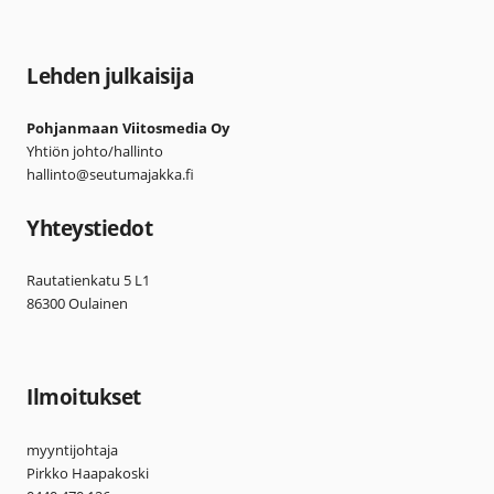
Lehden julkaisija
Pohjanmaan Viitosmedia Oy
Yhtiön johto/hallinto
hallinto@seutumajakka.fi
Yhteystiedot
Rautatienkatu 5 L1
86300 Oulainen
Ilmoitukset
myyntijohtaja
Pirkko Haapakoski