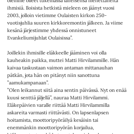
olemme olleet tukemassa läheisensä menettäneitä
ihmisiä. Iloisista hetkistä mieleen on jäänyt vuosi
2003, jolloin vietimme Oulaisten kirkon 250-
vuotisjuhlia suuren kirkkoremontin jälkeen. Ja viime
kesänä järjestimme yhdessä onnistuneet
Evankeliumijuhlat Oulaisissa”.
Joillekin ihmisille eläkkeelle jääminen voi olla
kauheakin paikka, muttei Matti Hirvilammille. Hän
kaivaa taskustaan vaimon antaman mittanauhan
pätkän, jota hän on pitänyt niin sanottuna
”aamukampanaan”.
”Olen leikannut siitä aina sentin päivässä. Nyt on enää
kuusi senttiä jäljellä”, nauraa Matti Hirvilammi.
Eläkepäivien varalle riittää Matti Hirvilammilla
askareita varmasti riittävästi. On lapsenlapsen
hoitamista, moottoripyöräilyä kesäisin tai
enemmänkin moottoripyörän korjailua,