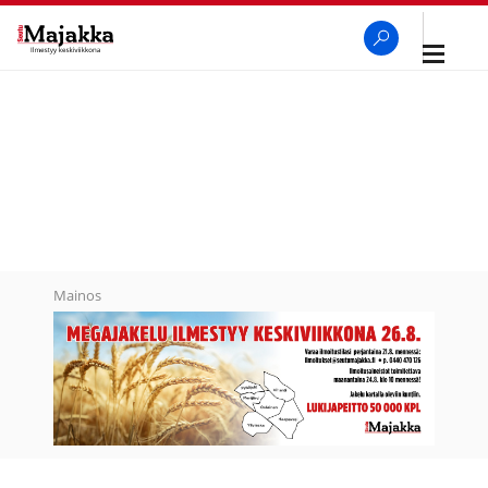
Avaa
navigaa
SeutuMajakka
Haku
Mainos