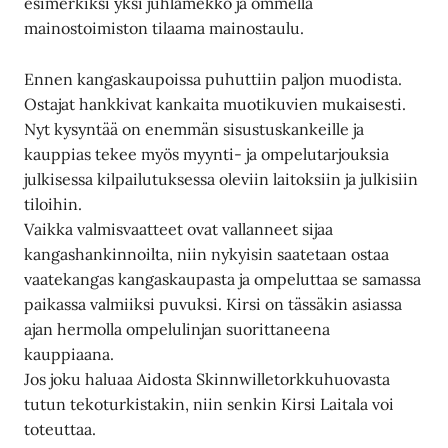
esimerkiksi yksi juhlamekko ja ommella
mainostoimiston tilaama mainostaulu.
Ennen kangaskaupoissa puhuttiin paljon muodista.
Ostajat hankkivat kankaita muotikuvien mukaisesti.
Nyt kysyntää on enemmän sisustuskankeille ja
kauppias tekee myös myynti- ja ompelutarjouksia
julkisessa kilpailutuksessa oleviin laitoksiin ja julkisiin
tiloihin.
Vaikka valmisvaatteet ovat vallanneet sijaa
kangashankinnoilta, niin nykyisin saatetaan ostaa
vaatekangas kangaskaupasta ja ompeluttaa se samassa
paikassa valmiiksi puvuksi. Kirsi on tässäkin asiassa
ajan hermolla ompelulinjan suorittaneena
kauppiaana.
Jos joku haluaa Aidosta Skinnwilletorkkuhuovasta
tutun tekoturkistakin, niin senkin Kirsi Laitala voi
toteuttaa.