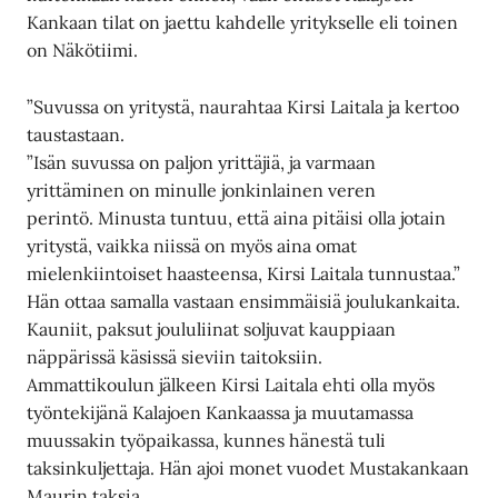
Kankaan tilat on jaettu kahdelle yritykselle eli toinen
on Näkötiimi.
”Suvussa on yritystä, naurahtaa Kirsi Laitala ja kertoo
taustastaan.
”Isän suvussa on paljon yrittäjiä, ja varmaan
yrittäminen on minulle jonkinlainen veren
perintö. Minusta tuntuu, että aina pitäisi olla jotain
yritystä, vaikka niissä on myös aina omat
mielenkiintoiset haasteensa, Kirsi Laitala tunnustaa.”
Hän ottaa samalla vastaan ensimmäisiä joulukankaita.
Kauniit, paksut joululiinat soljuvat kauppiaan
näppärissä käsissä sieviin taitoksiin.
Ammattikoulun jälkeen Kirsi Laitala ehti olla myös
työntekijänä Kalajoen Kankaassa ja muutamassa
muussakin työpaikassa, kunnes hänestä tuli
taksinkuljettaja. Hän ajoi monet vuodet Mustakankaan
Maurin taksia.