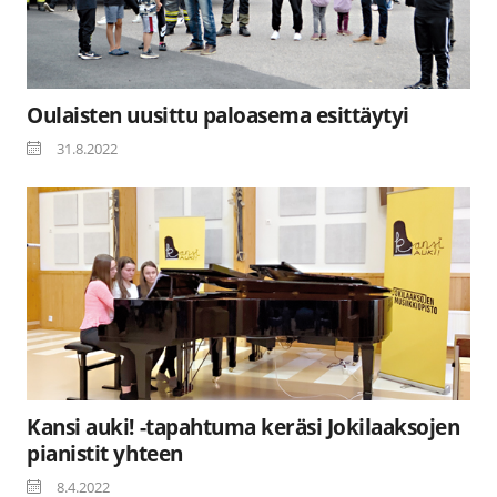
Oulaisten uusittu paloasema esittäytyi
31.8.2022
Kansi auki! -tapahtuma keräsi Jokilaaksojen
pianistit yhteen
8.4.2022