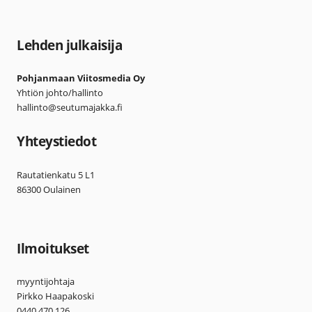
Lehden julkaisija
Pohjanmaan Viitosmedia Oy
Yhtiön johto/hallinto
hallinto@seutumajakka.fi
Yhteystiedot
Rautatienkatu 5 L1
86300 Oulainen
Ilmoitukset
myyntijohtaja
Pirkko Haapakoski
0440 470 126