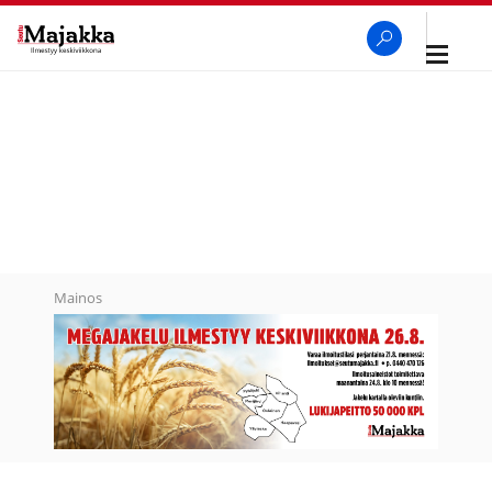
Avaa
navigaa
SeutuMajakka
Haku
Mainos