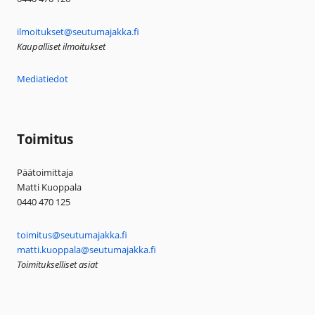
ilmoitukset@seutumajakka.fi
Kaupalliset ilmoitukset
Mediatiedot
Toimitus
Päätoimittaja
Matti Kuoppala
0440 470 125
toimitus@seutumajakka.fi
matti.kuoppala@seutumajakka.fi
Toimitukselliset asiat