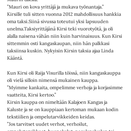
”Mauri on kova yrittäjä ja mukava työnantaja.”
Kirsille tuli sitten vuonna 2012 mahdollisuus hankkia
oma taksi.Siinä sivussa toteutui yksi lapsuuden
unelma.Taksiyrittäjänä Kirsi teki vuorotyötä, ja oli
alalla naisena vähän niin kuin harvinaisuus. Kun Kirsi
sittemmin osti kangaskaupan, niin hän palkkasi
taksiinsa kuskin. Nykyisin Kirsin taksia ajaa Linda
Kääntä.
Kun Kirsi oli Raija Visurilla töissä, niin kangaskauppa
oli vielä silloin nimensä mukainen kauppa.
”Myimme kankaita, ompelimme verhoja ja korjasimme
vaatteita, Kirsi kertoo.”
Kirsin kauppa on nimeltään Kalajoen Kangas ja
Kaluste ja se on kauppiaan kertoman mukaan kodin
tekstiilien ja ompelutarvikkeiden keidas.
”Jos tarvitset uudet verhot, verhoilut,