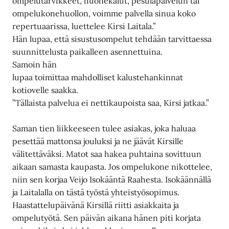
ompelutarvikkeet, huonekalut, pesulapalvelun tai
ompelukonehuollon, voimme palvella sinua koko
repertuaarissa, luettelee Kirsi Laitala.”
Hän lupaa, että sisustusompelut tehdään tarvittaessa
suunnittelusta paikalleen asennettuina.
Samoin hän
lupaa toimittaa mahdolliset kalustehankinnat
kotiovelle saakka.
”Tällaista palvelua ei nettikaupoista saa, Kirsi jatkaa.”
Saman tien liikkeeseen tulee asiakas, joka haluaa
pesettää mattonsa jouluksi ja ne jäävät Kirsille
välitettäväksi. Matot saa hakea puhtaina sovittuun
aikaan samasta kaupasta. Jos ompelukone nikottelee,
niin sen korjaa Veijo Isokääntä Raahesta. Isokäännällä
ja Laitalalla on tästä työstä yhteistyösopimus.
Haastattelupäivänä Kirsillä riitti asiakkaita ja
ompelutyötä. Sen päivän aikana hänen piti korjata