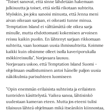
”Toiset sanovat, että sinne lähdetään hakemaan
julkisuutta ja toiset, että siellä rikotaan suhteita.
Myöskin, jos joku sanoisi minusta, että Jenna meni
aivan oikeaan sarjaan, ei oikeasti tunne minua.
Temptation Island ei välttämättä ole oikea sarja
minulle, mutta ehdottomasti kokemisen arvoinen
reissu kaikin puolin. En lähtenyt sarjaan rikkomaan
suhteita, vaan luomaan uusia ihmissuhteita. Koimme
kaikki kuin olisimme olleet isolla kaveriporukalla
mökkireissulla”, Norjavaara lausuu.
Norjavaara uskoo, että Temptation Island Suomi -
ohjelmaan osallistuminen antoi hänelle paljon uusia
näkökulmia parisuhteen luomiseen
”Opin enemmän erilaisista suhteista ja erilaisten
tunteiden käsittelystä. Vaikea sanoa, lähtisinkö
uudestaan kameran eteen. Mutta jos eteeni tulisi
tilaisuus lähteä ohjelmaan mikä itseänikin kiinnostaa,