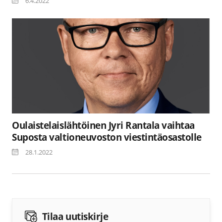
6.4.2022
Oulaistelaislähtöinen Jyri Rantala vaihtaa
Suposta valtioneuvoston viestintäosastolle
28.1.2022
Tilaa uutiskirje