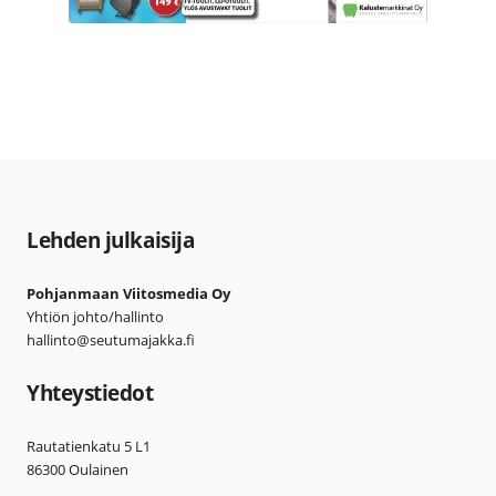
Lehden julkaisija
Pohjanmaan Viitosmedia Oy
Yhtiön johto/hallinto
hallinto@seutumajakka.fi
Yhteystiedot
Rautatienkatu 5 L1
86300 Oulainen