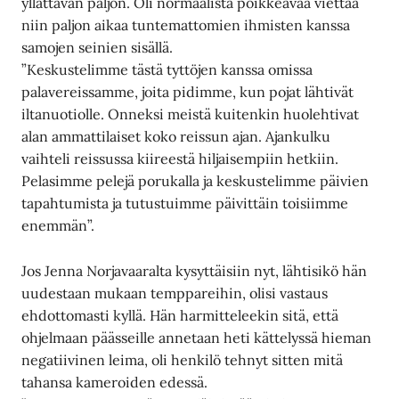
yllättävän paljon. Oli normaalista poikkeavaa viettää
niin paljon aikaa tuntemattomien ihmisten kanssa
samojen seinien sisällä.
”Keskustelimme tästä tyttöjen kanssa omissa
palavereissamme, joita pidimme, kun pojat lähtivät
iltanuotiolle. Onneksi meistä kuitenkin huolehtivat
alan ammattilaiset koko reissun ajan. Ajankulku
vaihteli reissussa kiireestä hiljaisempiin hetkiin.
Pelasimme pelejä porukalla ja keskustelimme päivien
tapahtumista ja tutustuimme päivittäin toisiimme
enemmän”.
Jos Jenna Norjavaaralta kysyttäisiin nyt, lähtisikö hän
uudestaan mukaan temppareihin, olisi vastaus
ehdottomasti kyllä. Hän harmitteleekin sitä, että
ohjelmaan päässeille annetaan heti kättelyssä hieman
negatiivinen leima, oli henkilö tehnyt sitten mitä
tahansa kameroiden edessä.