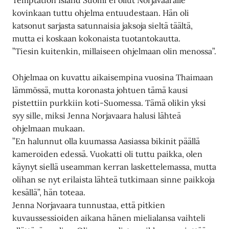
Temptation Island Suomi ei ollut Norjavaaralle
kovinkaan tuttu ohjelma entuudestaan. Hän oli
katsonut sarjasta satunnaisia jaksoja sieltä täältä,
mutta ei koskaan kokonaista tuotantokautta.
”Tiesin kuitenkin, millaiseen ohjelmaan olin menossa”.
Ohjelmaa on kuvattu aikaisempina vuosina Thaimaan
lämmössä, mutta koronasta johtuen tämä kausi
pistettiin purkkiin koti-Suomessa. Tämä olikin yksi
syy sille, miksi Jenna Norjavaara halusi lähteä
ohjelmaan mukaan.
”En halunnut olla kuumassa Aasiassa bikinit päällä
kameroiden edessä. Vuokatti oli tuttu paikka, olen
käynyt siellä useamman kerran laskettelemassa, mutta
olihan se nyt erilaista lähteä tutkimaan sinne paikkoja
kesällä”, hän toteaa.
Jenna Norjavaara tunnustaa, että pitkien
kuvaussessioiden aikana hänen mielialansa vaihteli