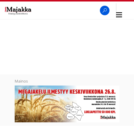
Avaa
navigaa
SeutuMajakka
Haku
Mainos