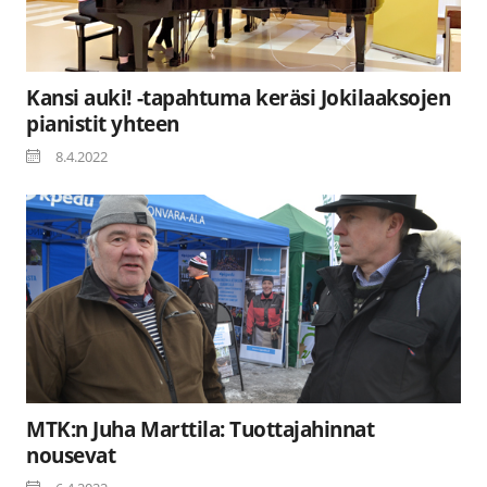
Kansi auki! -tapahtuma keräsi Jokilaaksojen
pianistit yhteen
8.4.2022
MTK:n Juha Marttila: Tuottajahinnat
nousevat