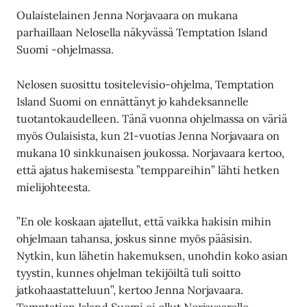
Oulaistelainen Jenna Norjavaara on mukana
parhaillaan Nelosella näkyvässä Temptation Island
Suomi -ohjelmassa.
Nelosen suosittu tositelevisio-ohjelma, Temptation
Island Suomi on ennättänyt jo kahdeksannelle
tuotantokaudelleen. Tänä vuonna ohjelmassa on väriä
myös Oulaisista, kun 21-vuotias Jenna Norjavaara on
mukana 10 sinkkunaisen joukossa. Norjavaara kertoo,
että ajatus hakemisesta ”temppareihin” lähti hetken
mielijohteesta.
”En ole koskaan ajatellut, että vaikka hakisin mihin
ohjelmaan tahansa, joskus sinne myös pääsisin.
Nytkin, kun lähetin hakemuksen, unohdin koko asian
tyystin, kunnes ohjelman tekijöiltä tuli soitto
jatkohaastatteluun”, kertoo Jenna Norjavaara.