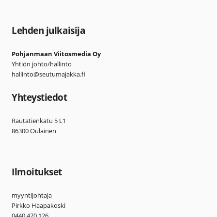
Lehden julkaisija
Pohjanmaan Viitosmedia Oy
Yhtiön johto/hallinto
hallinto@seutumajakka.fi
Yhteystiedot
Rautatienkatu 5 L1
86300 Oulainen
Ilmoitukset
myyntijohtaja
Pirkko Haapakoski
0440 470 126