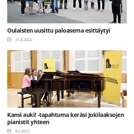
Oulaisten uusittu paloasema esittäytyi
31.8.2022
Kansi auki! -tapahtuma keräsi Jokilaaksojen
pianistit yhteen
8.4.2022