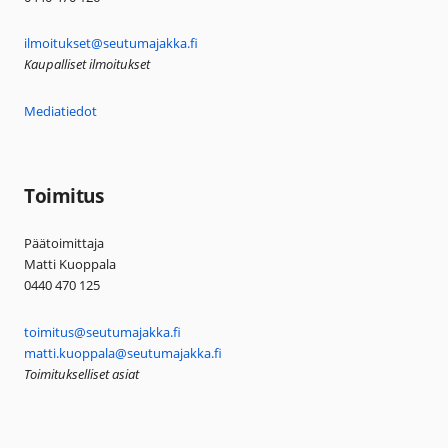
ilmoitukset@seutumajakka.fi
Kaupalliset ilmoitukset
Mediatiedot
Toimitus
Päätoimittaja
Matti Kuoppala
0440 470 125
toimitus@seutumajakka.fi
matti.kuoppala@seutumajakka.fi
Toimitukselliset asiat