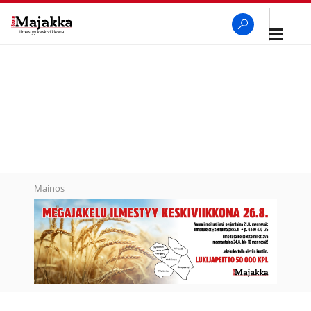
Avaa
navigaa
SeutuMajakka
Haku
Mainos