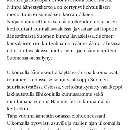
Niinpä äänestyskertoja on kertynyt kohtuullisen
monta tuon ensimmäisen kerran jälkeen.
Norjaan muutettuani sain äänioikeuden norjalaisen
kotikuntani kunnallisvaaleissa, ja vastaavasti lopetin
äänestämästä Suomen kunnallisvaaleissa. Suomen
kansalaisena en kuitenkaan saa äänestää norjalaisissa
eduskuntavaaleissa, mutta sen sijaan äänioikeuteni
Suomessa on säilynyt.
Ulkomailla äänioikeutta käyttäessäni paikkoina ovat
toimineet kenossa seisonut vaalikoppi Suomen
suurlähetystössä Oslossa, verhoista kyhätty vaalikoppi
lakkautetulla lähikoululla kunnassamme sekä
muutamana vuonna Hammerfestin kunnantalon
keittiökin.
Tänä vuonna äänestin omassa olohuoneessani.
Ulkomailla pysyvästi asuville ja vaalien ajan ulkomailla