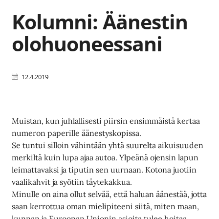
Kolumni: Äänestin
olohuoneessani
12.4.2019
Muistan, kun juhlallisesti piirsin ensimmäistä kertaa
numeron paperille äänestyskopissa.
Se tuntui silloin vähintään yhtä suurelta aikuisuuden
merkiltä kuin lupa ajaa autoa. Ylpeänä ojensin lapun
leimattavaksi ja tiputin sen uurnaan. Kotona juotiin
vaalikahvit ja syötiin täytekakkua.
Minulle on aina ollut selvää, että haluan äänestää, jotta
saan kerrottua oman mielipiteeni siitä, miten maan,
kunnan ja Euroopan Unionin asioita tulee hoitaa.