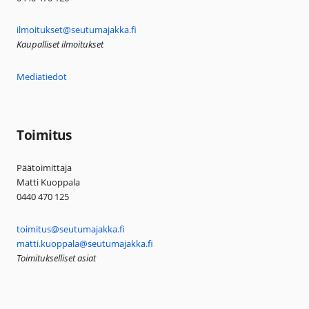
ilmoitukset@seutumajakka.fi
Kaupalliset ilmoitukset
Mediatiedot
Toimitus
Päätoimittaja
Matti Kuoppala
0440 470 125
toimitus@seutumajakka.fi
matti.kuoppala@seutumajakka.fi
Toimitukselliset asiat