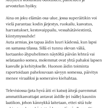
arvostelun hyöky.
Aina on joku elämän osa-alue, jossa superäitikin voi
vielä parantaa: kodin järjestys, ruokailu, kasvatus,
harrastukset, kestovaippailu, vessahätäviestintä,
kiintymyssuhde!
Auta armias, jos tapaa äidin luuri kädessä, kun lapsi
on samassa tilassa. Sillä ei tunnu olevan väliä,
luetaanko älypuhelimen näytöltä päivän lehteä vai
selataanko somea, molemmat ovat yhtä pahaksi lapsen
kasvulle ja kehitykselle. Huonon äidin toiminta
raportoidaan paheksuvaan sävyyn somessa, päivitys
menee viraaliksi ja someraivo kiehahtaa.
Televisiossa (jota hyvä äiti ei katso) äitejä paremmat
ammattikasvattajat antavat äidille (ei isälle) kauniin
laatikon, johon kännykkä laitetaan, ettei sitä tule