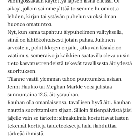
vahingossakaan käytettyä lapsen läsnä ollessa. Oi
aikoja, jolloin saimme jättää toisemme huomiotta
lehden, kirjan tai ystävän puhelun vuoksi ilman
huonoa omatuntoa.
Nyt, kun sama tapahtuu älypuhelimen välityksellä,
siinä on lähtökohtaisesti jotain pahaa. Julkinen
arvostelu, poliitikkojen ohjailu, jatkuvan läsnäolon
vaatimus, someraivo ja kaikkien saatavilla oleva uusin
tieto kasvatustrendeistä tekevät tavallisesta äitiydestä
suorituksen.
Tilanne vaatii ylemmän tahon puuttumista asiaan.
Jenni Haukio tai Meghan Markle voisi julistaa
sunnuntaina 12.5. äitiysrauhan.
Rauhan olla omanlaisensa, tavallisen hyvä äiti. Rauhan
nauttia suorittamisen sijaan. Silloin äitienpäivästä jäisi
jäljelle vain se tärkein: silmäkulmia kostuttavat lasten
tekemät kortit ja taideteokset ja halu ilahduttaa
tärkeää ihmistä.