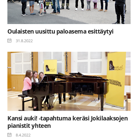
Oulaisten uusittu paloasema esittäytyi
31.8.2022
Kansi auki! -tapahtuma keräsi Jokilaaksojen
pianistit yhteen
8.4.2022