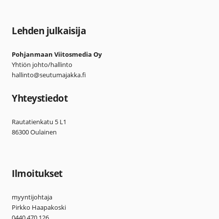
Lehden julkaisija
Pohjanmaan Viitosmedia Oy
Yhtiön johto/hallinto
hallinto@seutumajakka.fi
Yhteystiedot
Rautatienkatu 5 L1
86300 Oulainen
Ilmoitukset
myyntijohtaja
Pirkko Haapakoski
0440 470 126