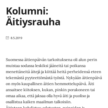
Kolumni:
Äitiysrauha
8.5.2019
Suomessa äitienpäivän tarkoituksena oli alun perin
muistaa sodassa leskiksi jääneitä tai poikansa
menettäneitä äitejä ja kiittää heitä perheidensä eteen
tekemästä pyyteettömästä työstä. Nykyään äitienpäivä
on myös kaupallinen äitien hemmottelupäivä. Äiti
ansaitsee kiitoksen, kukan, pinkin porakoneen tai
omaa aikaa, että jaksaa olla hyvä äiti ja puoliso ja
osallistua kaiken maailman talkoisiin.
Äitiyteen kohdistuu odotusten, paineiden ja