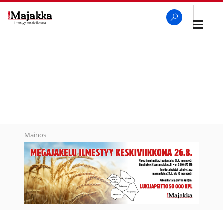
Avaa
navigaa
SeutuMajakka
Haku
Mainos