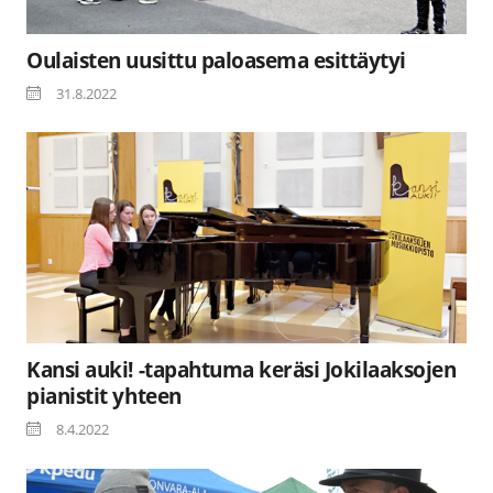
Oulaisten uusittu paloasema esittäytyi
31.8.2022
Kansi auki! -tapahtuma keräsi Jokilaaksojen
pianistit yhteen
8.4.2022