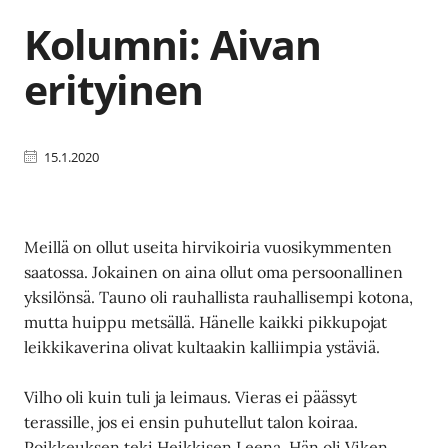
Kolumni: Aivan
erityinen
15.1.2020
Meillä on ollut useita hirvikoiria vuosikymmenten
saatossa. Jokainen on aina ollut oma persoonallinen
yksilönsä. Tauno oli rauhallista rauhallisempi kotona,
mutta huippu metsällä. Hänelle kaikki pikkupojat
leikkikaverina olivat kultaakin kalliimpia ystäviä.
Vilho oli kuin tuli ja leimaus. Vieras ei päässyt
terassille, jos ei ensin puhutellut talon koiraa.
Poikkeuksen teki Heikkisen Leena. Hän oli Viken