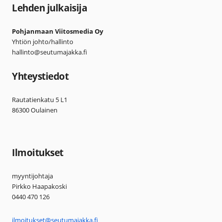
Lehden julkaisija
Pohjanmaan Viitosmedia Oy
Yhtiön johto/hallinto
hallinto@seutumajakka.fi
Yhteystiedot
Rautatienkatu 5 L1
86300 Oulainen
Ilmoitukset
myyntijohtaja
Pirkko Haapakoski
0440 470 126
ilmoitukset@seutumajakka.fi