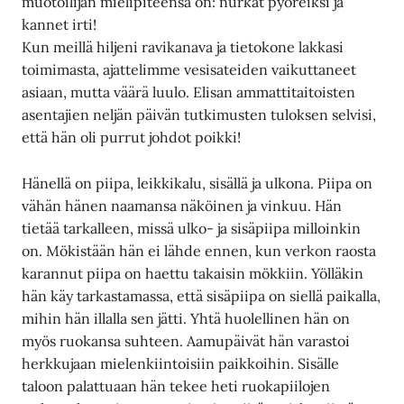
muotoilijan mielipiteensä on: nurkat pyöreiksi ja
kannet irti!
Kun meillä hiljeni ravikanava ja tietokone lakkasi
toimimasta, ajattelimme vesisateiden vaikuttaneet
asiaan, mutta väärä luulo. Elisan ammattitaitoisten
asentajien neljän päivän tutkimusten tuloksen selvisi,
että hän oli purrut johdot poikki!
Hänellä on piipa, leikkikalu, sisällä ja ulkona. Piipa on
vähän hänen naamansa näköinen ja vinkuu. Hän
tietää tarkalleen, missä ulko- ja sisäpiipa milloinkin
on. Mökistään hän ei lähde ennen, kun verkon raosta
karannut piipa on haettu takaisin mökkiin. Yölläkin
hän käy tarkastamassa, että sisäpiipa on siellä paikalla,
mihin hän illalla sen jätti. Yhtä huolellinen hän on
myös ruokansa suhteen. Aamupäivät hän varastoi
herkkujaan mielenkiintoisiin paikkoihin. Sisälle
taloon palattuaan hän tekee heti ruokapiilojen