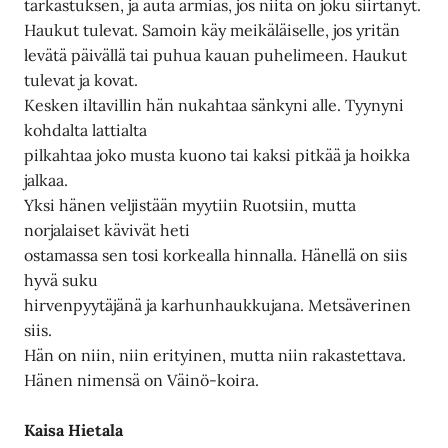
tarkastuksen, ja auta armias, jos niitä on joku siirtänyt.
Haukut tulevat. Samoin käy meikäläiselle, jos yritän
levätä päivällä tai puhua kauan puhelimeen. Haukut
tulevat ja kovat.
Kesken iltavillin hän nukahtaa sänkyni alle. Tyynyni
kohdalta lattialta
pilkahtaa joko musta kuono tai kaksi pitkää ja hoikka
jalkaa.
Yksi hänen veljistään myytiin Ruotsiin, mutta
norjalaiset kävivät heti
ostamassa sen tosi korkealla hinnalla. Hänellä on siis
hyvä suku
hirvenpyytäjänä ja karhunhaukkujana. Metsäverinen
siis.
Hän on niin, niin erityinen, mutta niin rakastettava.
Hänen nimensä on Väinö-koira.
Kaisa Hietala