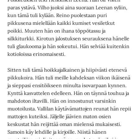
paras ystävä. Vilho juoksi aina suoraan Leenan syliin,
kun tämä tuli kylään. Reino puolestaan puri
pikkusena mielellään kaikki kumiset vesiletkut
poikki. Muuten hän on ihana töppötassu ja
silkkiturkki. Kirotun jalostuksen seurauksena hänelle
tuli glaukooma ja hän sokeutui. Hän selviää kuitenkin
kotioloissa erinomaisesti.
Sitten tuli tämä hoikkajalkainen ja hiipivästi etenevä
pikkukoira. Hän tuli meille kahdeksan viikon ikäisenä
ja sieppasi ensitöikseen minulta isovarpaan kynnen.
Kynttä kasvattelen edelleen. Hän on täynnä touhua ja
mahdoton iltavilli. Hän on innostunut varsinkin
muotoilusta. Vallilan käytävämattojen reunat hän repii
mattojen kuteiksi. Jäljelle jäävien maton osien
keskustat hän reijittää oman mielensä mukaisesti.
Samoin käy lehdille ja kirjoille. Niistä hänen