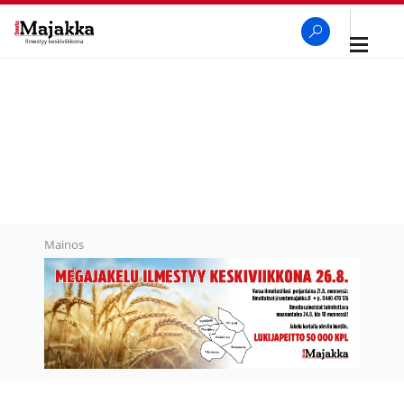
Avaa
navigaa
SeutuMajakka
Haku
Mainos