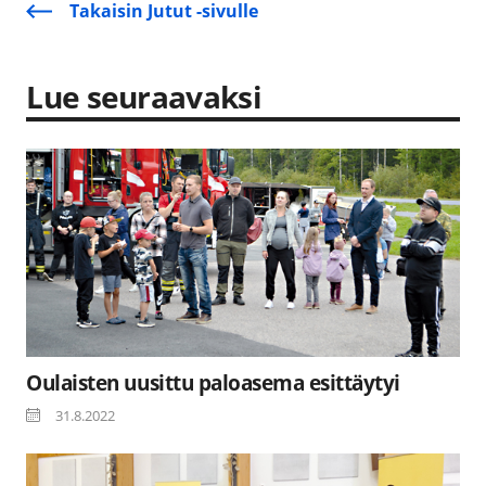
Takaisin Jutut -sivulle
Lue seuraavaksi
Oulaisten uusittu paloasema esittäytyi
31.8.2022