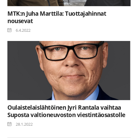
MTK:n Juha Marttila: Tuottajahinnat
nousevat
6.4.2022
Oulaistelaislähtöinen Jyri Rantala vaihtaa
Suposta valtioneuvoston viestintäosastolle
28.1.2022