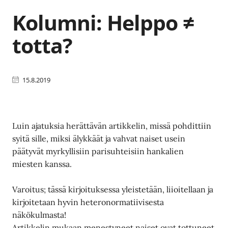
Kolumni: Helppo ≠
totta?
15.8.2019
Luin ajatuksia herättävän artikkelin, missä pohdittiin
syitä sille, miksi älykkäät ja vahvat naiset usein
päätyvät myrkyllisiin parisuhteisiin hankalien
miesten kanssa.
Varoitus; tässä kirjoituksessa yleistetään, liioitellaan ja
kirjoitetaan hyvin heteronormatiivisesta
näkökulmasta!
Artikkelin mukaan menestyneet naiset ovat tottuneet