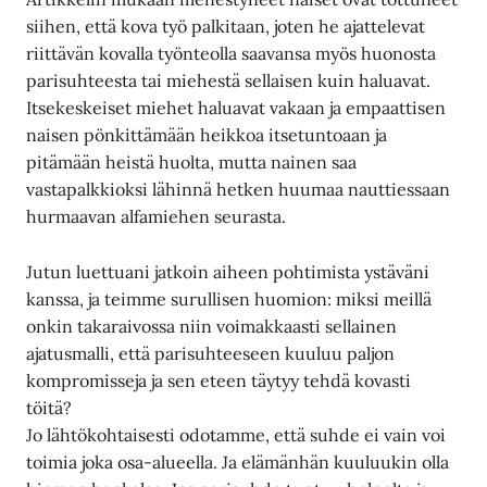
siihen, että kova työ palkitaan, joten he ajattelevat
riittävän kovalla työnteolla saavansa myös huonosta
parisuhteesta tai miehestä sellaisen kuin haluavat.
Itsekeskeiset miehet haluavat vakaan ja empaattisen
naisen pönkittämään heikkoa itsetuntoaan ja
pitämään heistä huolta, mutta nainen saa
vastapalkkioksi lähinnä hetken huumaa nauttiessaan
hurmaavan alfamiehen seurasta.
Jutun luettuani jatkoin aiheen pohtimista ystäväni
kanssa, ja teimme surullisen huomion: miksi meillä
onkin takaraivossa niin voimakkaasti sellainen
ajatusmalli, että parisuhteeseen kuuluu paljon
kompromisseja ja sen eteen täytyy tehdä kovasti
töitä?
Jo lähtökohtaisesti odotamme, että suhde ei vain voi
toimia joka osa-alueella. Ja elämänhän kuuluukin olla