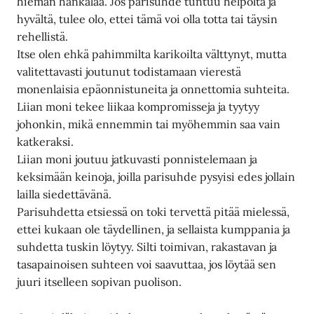
hieman hankalaa. Jos parisuhde tuntuu helpolta ja
hyvältä, tulee olo, ettei tämä voi olla totta tai täysin
rehellistä.
Itse olen ehkä pahimmilta karikoilta välttynyt, mutta
valitettavasti joutunut todistamaan vierestä
monenlaisia epäonnistuneita ja onnettomia suhteita.
Liian moni tekee liikaa kompromisseja ja tyytyy
johonkin, mikä ennemmin tai myöhemmin saa vain
katkeraksi.
Liian moni joutuu jatkuvasti ponnistelemaan ja
keksimään keinoja, joilla parisuhde pysyisi edes jollain
lailla siedettävänä.
Parisuhdetta etsiessä on toki tervettä pitää mielessä,
ettei kukaan ole täydellinen, ja sellaista kumppania ja
suhdetta tuskin löytyy. Silti toimivan, rakastavan ja
tasapainoisen suhteen voi saavuttaa, jos löytää sen
juuri itselleen sopivan puolison.