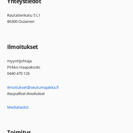
Yhteystiedot
Rautatienkatu 5 L1
86300 Oulainen
Ilmoitukset
myyntijohtaja
Pirkko Haapakoski
0440 470 126
ilmoitukset@seutumajakka.fi
Kaupalliset ilmoitukset
Mediatiedot
Toimitus