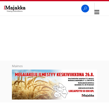
Avaa
navigaa
SeutuMajakka
Haku
Mainos