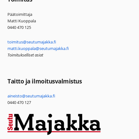
Päätoimittaja
Matti Kuoppala
0440 470 125
toimitus@seutumajakka.fi
matti.kuoppala@seutumajakka.fi
Toimitukselliset asiat
Taitto ja ilmoitusvalmistus
aineisto@seutumajakka.fi
0440 470 127