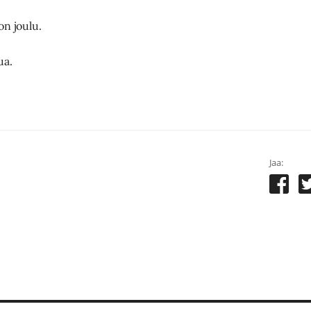
on joulu.
ua.
Jaa: