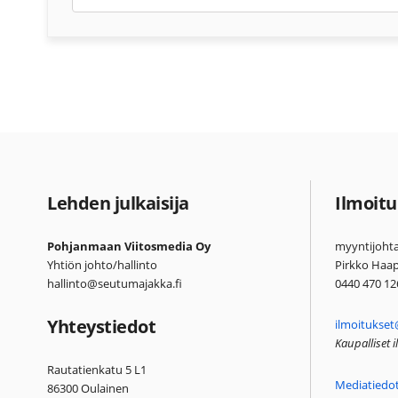
Lehden julkaisija
Ilmoitu
Pohjanmaan Viitosmedia Oy
myyntijohta
Yhtiön johto/hallinto
Pirkko Haa
hallinto@seutumajakka.fi
0440 470 12
Yhteystiedot
ilmoitukset
Kaupalliset 
Rautatienkatu 5 L1
Mediatiedo
86300 Oulainen