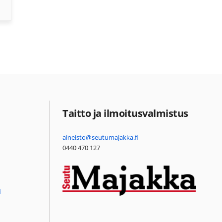
Taitto ja ilmoitusvalmistus
aineisto@seutumajakka.fi
0440 470 127
i