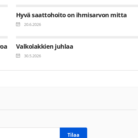
Hyvä saattohoito on ihmisarvon mitta
20.6.2026
voa
Valkolakkien juhlaa
30.5.2026
Tilaa