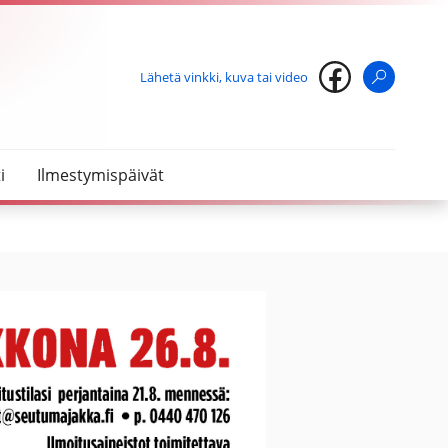
Lähetä vinkki, kuva tai video
Haku
i
Ilmestymispäivät