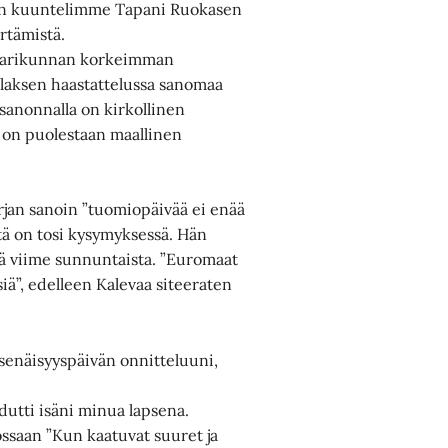
kuin kuuntelimme Tapani Ruokasen
ärtämistä.
ritarikunnan korkeimman
laksen haastattelussa sanomaa
 sanonnalla on kirkollinen
a on puolestaan maallinen
rjan sanoin ”tuomiopäivää ei enää
ttä on tosi kysymyksessä. Hän
ä viime sunnuntaista. ”Euromaat
iä”, edelleen Kalevaa siteeraten
tsenäisyyspäivän onnitteluuni,
dutti isäni minua lapsena.
ossaan ”Kun kaatuvat suuret ja