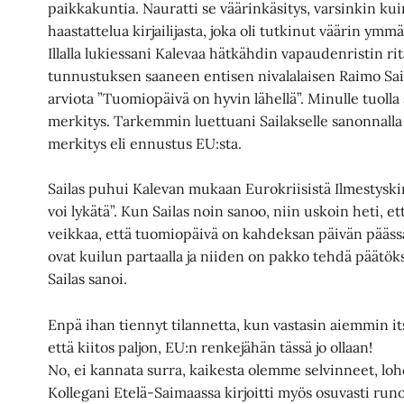
paikkakuntia. Nauratti se väärinkäsitys, varsinkin 
haastattelua kirjailijasta, joka oli tutkinut väärin ymm
Illalla lukiessani Kalevaa hätkähdin vapaudenristin 
tunnustuksen saaneen entisen nivalalaisen Raimo Sai
arviota ”Tuomiopäivä on hyvin lähellä”. Minulle tuolla
merkitys. Tarkemmin luettuani Sailakselle sanonnall
merkitys eli ennustus EU:sta.
Sailas puhui Kalevan mukaan Eurokriisistä Ilmestyski
voi lykätä”. Kun Sailas noin sanoo, niin uskoin heti, e
veikkaa, että tuomiopäivä on kahdeksan päivän pääss
ovat kuilun partaalla ja niiden on pakko tehdä päätöks
Sailas sanoi.
Enpä ihan tiennyt tilannetta, kun vastasin aiemmin i
että kiitos paljon, EU:n renkejähän tässä jo ollaan!
No, ei kannata surra, kaikesta olemme selvinneet, loh
Kollegani Etelä-Saimaassa kirjoitti myös osuvasti run