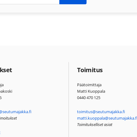
kset
Toimitus
ja
Päätoimittaja
pakoski
Matti Kuoppala
6
0440 470 125
@seutumajakka.fi
toimitus@seutumajakka.fi
ilmoitukset
matti.kuoppala@seutumajakka.f
Toimitukselliset asiat
t