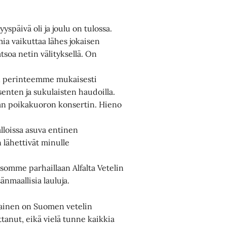
yspäivä oli ja joulu on tulossa.
a vaikuttaa lähes jokaisen
tsoa netin välityksellä. On
n perinteemme mukaisesti
senten ja sukulaisten haudoilla.
aan poikakuoron konsertin. Hieno
loissa asuva entinen
n lähettivät minulle
atsomme parhaillaan Alfalta Vetelin
nmaallisia lauluja.
llainen on Suomen vetelin
anut, eikä vielä tunne kaikkia