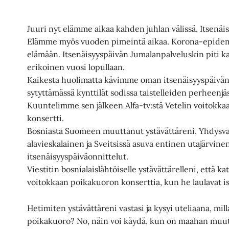
Juuri nyt elämme aikaa kahden juhlan välissä. Itsenäisy
Elämme myös vuoden pimeintä aikaa. Korona-epidemi
elämään. Itsenäisyyspäivän Jumalanpalveluskin piti ka
erikoinen vuosi lopullaan.
Kaikesta huolimatta kävimme oman itsenäisyyspäivä
sytyttämässä kynttilät sodissa taistelleiden perheenjä
Kuuntelimme sen jälkeen Alfa-tv:stä Vetelin voitokk
konsertti.
Bosniasta Suomeen muuttanut ystävättäreni, Yhdysval
alavieskalainen ja Sveitsissä asuva entinen utajärvine
itsenäisyyspäiväonnittelut.
Viestitin bosnialaislähtöiselle ystävättärelleni, että k
voitokkaan poikakuoron konserttia, kun he laulavat isä
Hetimiten ystävättäreni vastasi ja kysyi uteliaana, mi
poikakuoro? No, näin voi käydä, kun on maahan muutt