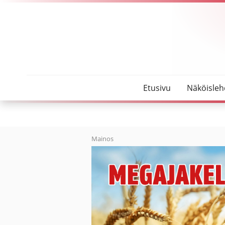
SeutuMajakka
Kolumni: Kahden juhlan välissä
Etusivu
Näköisleh
Mainos