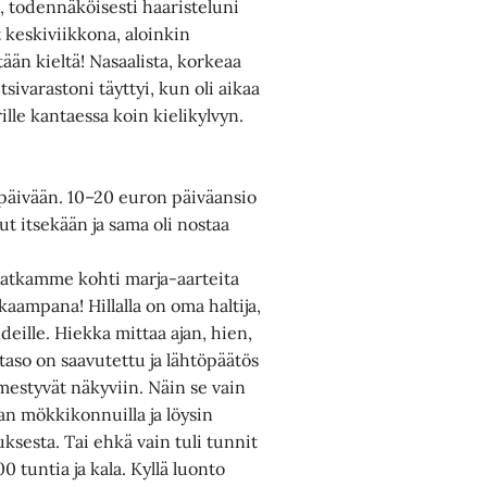
 todennäköisesti haaristeluni
 keskiviikkona, aloinkin
tään kieltä! Nasaalista, korkeaa
sivarastoni täyttyi, kun oli aikaa
ille kantaessa koin kielikylvyn.
päivään. 10–20 euron päiväansio
t itsekään ja sama oli nostaa
amatkamme kohti marja-aarteita
kaampana! Hillalla on oma haltija,
eille. Hiekka mittaa ajan, hien,
taso on saavutettu ja lähtöpäätös
ilmestyvät näkyviin. Näin se vain
han mökkikonnuilla ja löysin
ksesta. Tai ehkä vain tuli tunnit
tuntia ja kala. Kyllä luonto