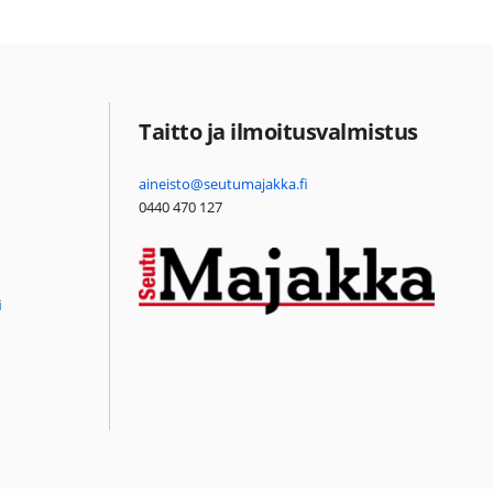
Taitto ja ilmoitusvalmistus
aineisto@seutumajakka.fi
0440 470 127
i