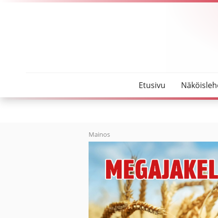
SeutuMajakka
Kolumni: Kuin kaksi marjaa
Etusivu
Näköisleh
Mainos