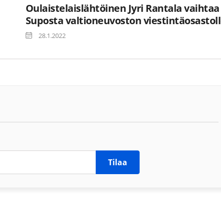
Oulaistelaislähtöinen Jyri Rantala vaihtaa
Suposta valtioneuvoston viestintäosastol
28.1.2022
Tilaa