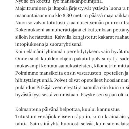
Nyt se on koettu: työ mansikanpoimijana.
Majoittuminen ja iltapala järjestyivät ystävän luona ja 
maanantaiaamuna klo 8.30 metrin päässä majapaikka
Nuoriso valvoi totutusti ja aamuseitsemän puurokutsu 
Kokemukseni aamuherättäjänä ei kuitenkaan pettänyt;
silloin herätetään. Kahvilla kangistetut kakarat raahaut
intopiukeena ja suoraryhtisenä!
Koin elämäni lyhimmän perehdytyksen: vain hyvät marja
Onneksi oli kuuklen ohjein pakatut polvisuojat ja sadev
mukavampi kontata aamukasteisten, kilometrin mittai
Poimimme mansikoita ensin vastatusten, opetellen ja h
hihityttänyt enää. Polvet olivat opetelleet hoosiannan 
pulahdus Pitkäjärveen elvytti ja aamulla olin kuin uusi.
hyvästä fyysisestä voinnistaan. Psyyke sen sijaan oli ko
Kolmantena päivänä helpottaa, kuului kannustus.
Tutustuin venäjänkieliseen räppiin, kun ukrainalais
tahtia. Sain siitä yhtä huonosti selvää, kuin suomalais