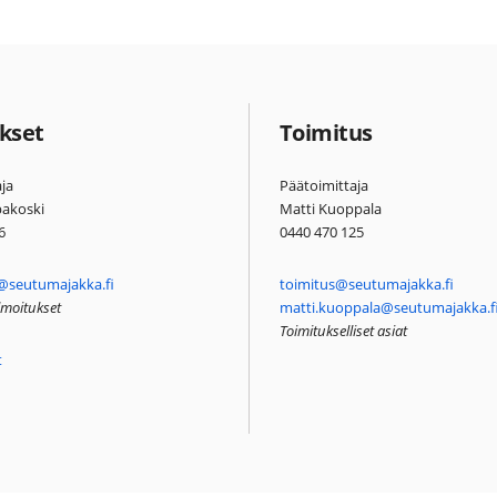
kset
Toimitus
ja
Päätoimittaja
pakoski
Matti Kuoppala
6
0440 470 125
@seutumajakka.fi
toimitus@seutumajakka.fi
ilmoitukset
matti.kuoppala@seutumajakka.f
Toimitukselliset asiat
t