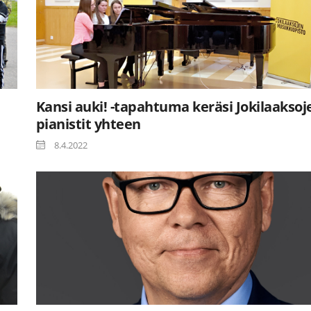
Kansi auki! -tapahtuma keräsi Jokilaaksoj
pianistit yhteen
8.4.2022