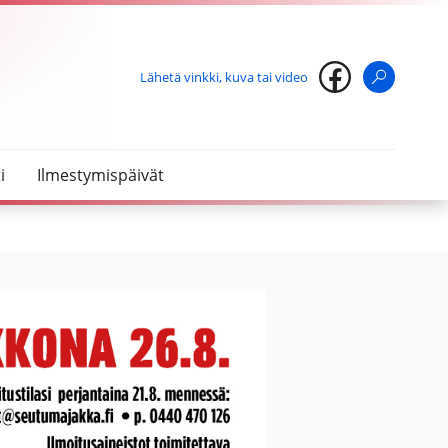
Lähetä vinkki, kuva tai video
Haku
i
Ilmestymispäivät