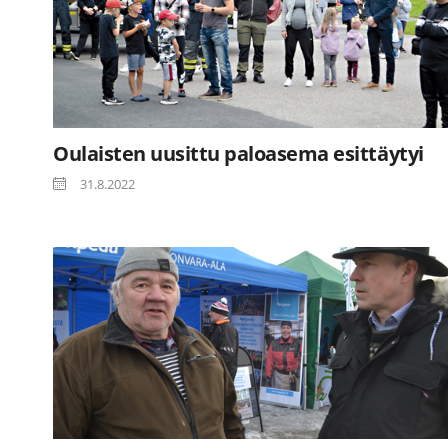
Oulaisten uusittu paloasema esittäytyi
31.8.2022