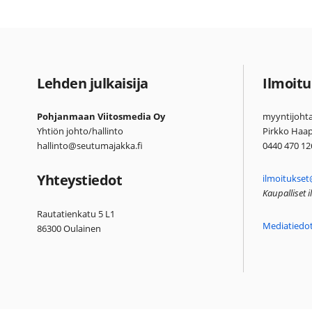
Lehden julkaisija
Ilmoitu
Pohjanmaan Viitosmedia Oy
myyntijohta
Yhtiön johto/hallinto
Pirkko Haa
hallinto@seutumajakka.fi
0440 470 12
Yhteystiedot
ilmoitukset
Kaupalliset 
Rautatienkatu 5 L1
Mediatiedo
86300 Oulainen