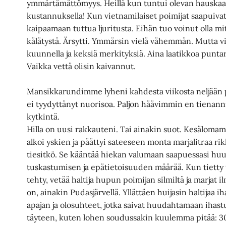
ymmärtämättömyys. Heillä kun tuntui olevan hauskaa,
kustannuksella! Kun vietnamilaiset poimijat saapuivat
kaipaamaan tuttua ljuritusta. Eihän tuo voinut olla mi
kälätystä. Ärsytti. Ymmärsin vielä vähemmän. Mutta vit
kuunnella ja keksiä merkityksiä. Aina laatikkoa puntar
Vaikka vettä olisin kaivannut.
Mansikkarundimme lyheni kahdesta viikosta neljään 
ei tyydyttänyt nuorisoa. Paljon häävimmin en tienannu
kytkintä.
Hilla on uusi rakkauteni. Tai ainakin suot. Kesälom
alkoi yskien ja päättyi sateeseen monta marjalitraa rik
tiesitkö. Se kääntää hiekan valumaan saapuessasi huud
tuskastumisen ja epätietoisuuden määrää. Kun tietty 
tehty, vetää haltija hupun poimijan silmiltä ja marjat 
on, ainakin Pudasjärvellä. Yllättäen huijasin haltijaa i
apajan ja olosuhteet, jotka saivat huudahtamaan ihastu
täyteen, kuten lohen soudussakin kuulemma pitää: 300 