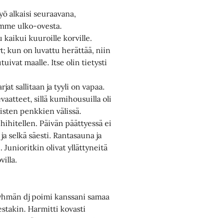
työ alkaisi seuraavana,
mme ulko-ovesta.
kaikui kuuroille korville.
 kun on luvattu herättää, niin
uivat maalle. Itse olin tietysti
t sallitaan ja tyyli on vapaa.
aatteet, sillä kumihousuilla oli
sten penkkien välissä.
ihitellen. Päivän päättyessä ei
ja selkä säesti. Rantasauna ja
 Junioritkin olivat yllättyneitä
villa.
ryhmän dj poimi kanssani samaa
estakin. Harmitti kovasti