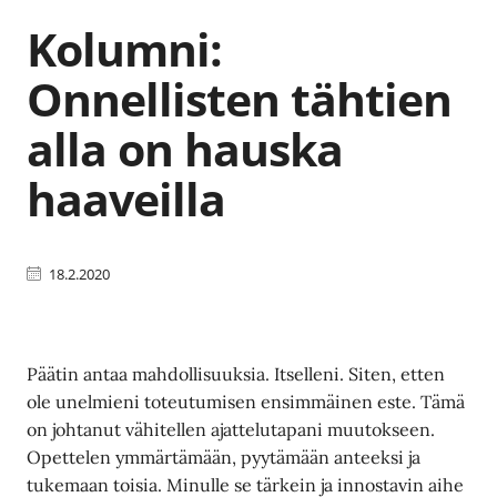
Kolumni:
Onnellisten tähtien
alla on hauska
haaveilla
18.2.2020
Päätin antaa mahdollisuuksia. Itselleni. Siten, etten
ole unelmieni toteutumisen ensimmäinen este. Tämä
on johtanut vähitellen ajattelutapani muutokseen.
Opettelen ymmärtämään, pyytämään anteeksi ja
tukemaan toisia. Minulle se tärkein ja innostavin aihe