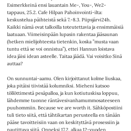
Esimerkkeinä ensi lauantain Me-, You-, We2-
tappaus, 25.2. Cafe Hilpan Pahoinvointi-ilta:
keskustelua päihteistä sekä 7.-8.3. Piipsjärvi24h.
Kaikki nämä ovat talkoilla toteutettavia ja ensimmäisiä
laatuaan. Viimeisinpään lupasin rakentaa jääsaunan
(hetken mielijohteesta tietenkin, koska ”musta vaan
tuntu että se voi onnistua”), ettei Hannun loistava
idea jäisi idean asteelle. Taitaa jäädä. Vai voisitko Sinä
auttaa?
On sunnuntai-aamu. Olen kirjoittanut kolme liuskaa,
joka pitäisi tiivistää kolumniksi. Mieheni katsoo
töllöttimestä pesäpalloa, ja kun kotiutuskisa loppuu,
lähdemme tuonne räntävesivanhamummosateeseen
puuhommiin. Because we are worth it. Sähköpostiini
tuli tieto siitä, että tähtikartan perusteella en tänään
pääse tavoitteisiin vaan on keskityttävä prosessiin ja
nautittava siitä. Onneksi 17.2. alkaa 12-vuoden