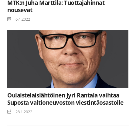
MTK:n Juha Marttila: Tuottajahinnat
nousevat
6.4.2022
Oulaistelaislähtöinen Jyri Rantala vaihtaa
Suposta valtioneuvoston viestintäosastolle
28.1.2022