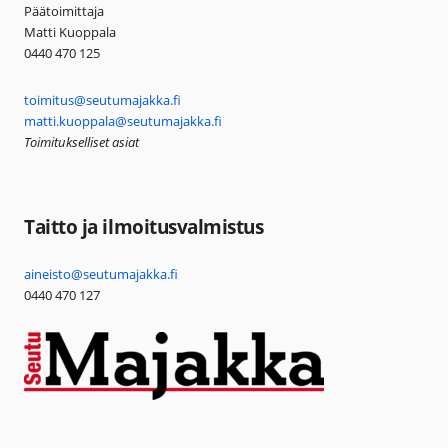
Päätoimittaja
Matti Kuoppala
0440 470 125
toimitus@seutumajakka.fi
matti.kuoppala@seutumajakka.fi
Toimitukselliset asiat
Taitto ja ilmoitusvalmistus
aineisto@seutumajakka.fi
0440 470 127