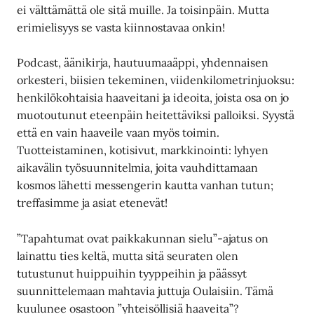
ei välttämättä ole sitä muille. Ja toisinpäin. Mutta
erimielisyys se vasta kiinnostavaa onkin!
Podcast, äänikirja, hautuumaaäppi, yhdennaisen
orkesteri, biisien tekeminen, viidenkilometrinjuoksu:
henkilökohtaisia haaveitani ja ideoita, joista osa on jo
muotoutunut eteenpäin heitettäviksi palloiksi. Syystä
että en vain haaveile vaan myös toimin.
Tuotteistaminen, kotisivut, markkinointi: lyhyen
aikavälin työsuunnitelmia, joita vauhdittamaan
kosmos lähetti messengerin kautta vanhan tutun;
treffasimme ja asiat etenevät!
”Tapahtumat ovat paikkakunnan sielu”-ajatus on
lainattu ties keltä, mutta sitä seuraten olen
tutustunut huippuihin tyyppeihin ja päässyt
suunnittelemaan mahtavia juttuja Oulaisiin. Tämä
kuulunee osastoon ”yhteisöllisiä haaveita”?