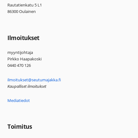
Rautatienkatu 5 L1
86300 Oulainen
Ilmoitukset
myyntijohtaja
Pirkko Haapakoski
0440 470 126
ilmoitukset@seutumajakka.fi
Kaupalliset ilmoitukset
Mediatiedot
Toimitus