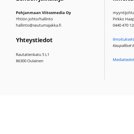
Pohjanmaan Viitosmedia Oy
myyntijohta
Yhtiön johto/hallinto
Pirkko Haa
hallinto@seutumajakka.fi
0440 470 12
Yhteystiedot
ilmoitukset
Kaupalliset 
Rautatienkatu 5 L1
Mediatiedo
86300 Oulainen