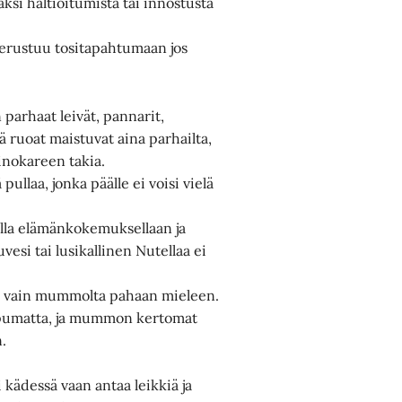
si haltioitumista tai innostusta
perustuu tositapahtumaan jos
arhaat leivät, pannarit,
 ruoat maistuvat aina parhailta,
oinokareen takia.
ullaa, jonka päälle ei voisi vielä
lla elämänkokemuksellaan ja
vesi tai lusikallinen Nutellaa ei
saa vain mummolta pahaan mieleen.
ppumatta, ja mummon kertomat
.
 kädessä vaan antaa leikkiä ja