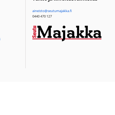
aineisto@seutumajakka.fi
0440 470 127
i