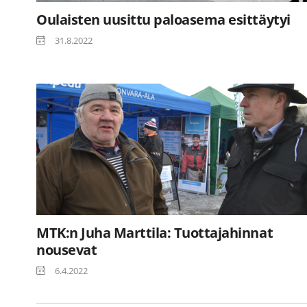
Oulaisten uusittu paloasema esittäytyi
31.8.2022
MTK:n Juha Marttila: Tuottajahinnat
nousevat
6.4.2022