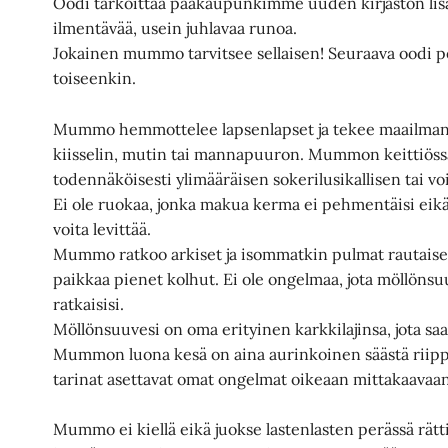
Oodi tarkoittaa pääkaupunkimme uuden kirjaston lisäk
ilmentävää, usein juhlavaa runoa.
Jokainen mummo tarvitsee sellaisen! Seuraava oodi 
toiseenkin.
Mummo hemmottelee lapsenlapset ja tekee maailman p
kiisselin, mutin tai mannapuuron. Mummon keittiössä
todennäköisesti ylimääräisen sokerilusikallisen tai v
Ei ole ruokaa, jonka makua kerma ei pehmentäisi eikä p
voita levittää.
Mummo ratkoo arkiset ja isommatkin pulmat rautaise
paikkaa pienet kolhut. Ei ole ongelmaa, jota möllönsuu
ratkaisisi.
Möllönsuuvesi on oma erityinen karkkilajinsa, jota 
Mummon luona kesä on aina aurinkoinen säästä rii
tarinat asettavat omat ongelmat oikeaan mittakaavaan
Mummo ei kiellä eikä juokse lastenlasten perässä rätti