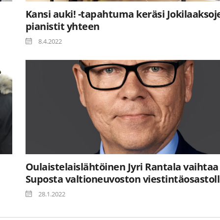
Kansi auki! -tapahtuma keräsi Jokilaaksoj
pianistit yhteen
8.4.2022
Oulaistelaislähtöinen Jyri Rantala vaihtaa
Suposta valtioneuvoston viestintäosastol
28.1.2022