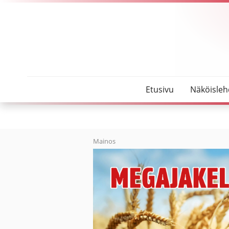
SeutuMajakka
Kolumni: Oodi mummoille
Etusivu
Näköisleh
Mainos