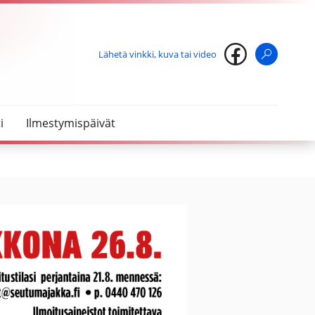
Lähetä vinkki, kuva tai video
Haku
i
Ilmestymispäivät