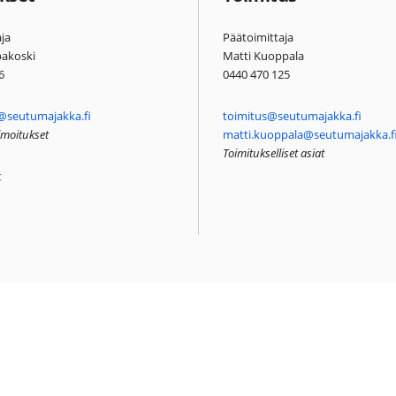
ja
Päätoimittaja
pakoski
Matti Kuoppala
6
0440 470 125
@seutumajakka.fi
toimitus@seutumajakka.fi
ilmoitukset
matti.kuoppala@seutumajakka.f
Toimitukselliset asiat
t