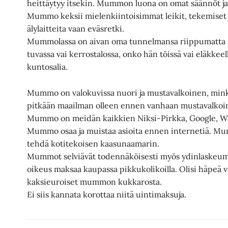
heittäytyy itsekin. Mummon luona on omat säännöt ja
Mummo keksii mielenkiintoisimmat leikit, tekemiset ja
älylaitteita vaan eväsretki.
Mummolassa on aivan oma tunnelmansa riippumatta 
tuvassa vai kerrostalossa, onko hän töissä vai eläkkee
kuntosalia.
Mummo on valokuvissa nuori ja mustavalkoinen, minkä 
pitkään maailman olleen ennen vanhaan mustavalkoi
Mummo on meidän kaikkien Niksi-Pirkka, Google, Wik
Mummo osaa ja muistaa asioita ennen internetiä. Mu
tehdä kotitekoisen kaasunaamarin.
Mummot selviävät todennäköisesti myös ydinlaskeum
oikeus maksaa kaupassa pikkukolikoilla. Olisi häpeä 
kaksieuroiset mummon kukkarosta.
Ei siis kannata korottaa niitä uintimaksuja.