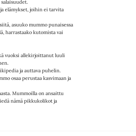
 salaisuudet.
 elämykset, joihin ei tarvita
siitä, asuuko mummo punaisessa
llä, harrastaako kutomista vai
vuoksi allekirjoittanut luuli
nen.
ipedia ja auttava puhelin.
mmo osaa perustaa kasvimaan ja
asta. Mummoilla on ansaittu
viedä nämä pikkukolikot ja