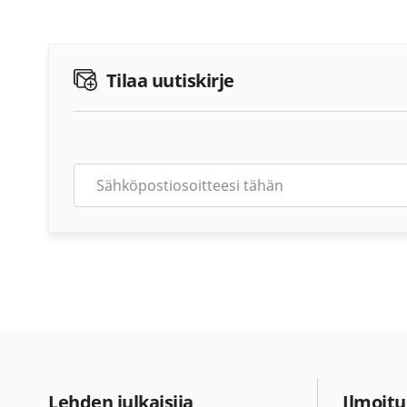
Tilaa uutiskirje
Lehden julkaisija
Ilmoitu