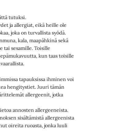
ättä tutuksi.
et ja allergiat, eikä heille ole
kaa, joka on turvallista syödä.
ananmuna, kala, maapähkinä sekä
 tai sesamille. Toisille
ä epämukavuutta, kun taas toisille
aarallista.
ahimmissa tapauksissa ihminen voi
kea hengitystiet. Juuri tämän
rittelemät allergeenit, jotka
tietoa annosten allergeeneista.
nnoksen sisältämistä allergeenista
anut oireita ruoasta, jonka luuli