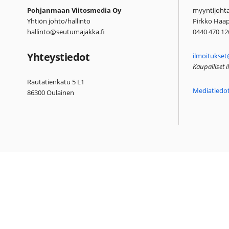
Pohjanmaan Viitosmedia Oy
myyntijohta
Yhtiön johto/hallinto
Pirkko Haa
hallinto@seutumajakka.fi
0440 470 12
Yhteystiedot
ilmoitukset
Kaupalliset 
Rautatienkatu 5 L1
Mediatiedo
86300 Oulainen