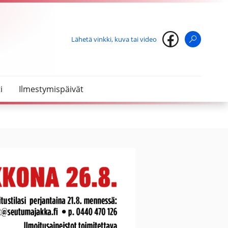
Lähetä vinkki, kuva tai video
Haku
i
Ilmestymispäivät