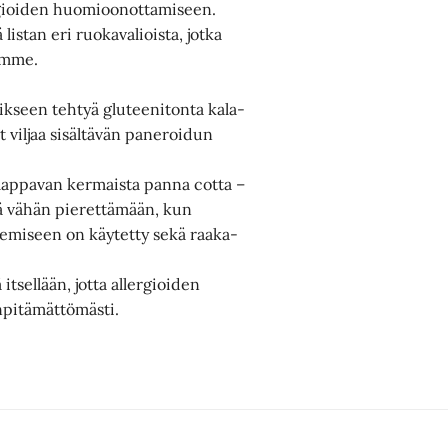
lergioiden huomioonottamiseen.
stan eri ruokavalioista, jotka
ämme.
erikseen tehtyä gluteenitonta kala-
 viljaa sisältävän paneroidun
.
lappavan kermaista panna cotta –
tää vähän pierettämään, kun
kemiseen on käytetty sekä raaka-
itsellään, jotta allergioiden
npitämättömästi.