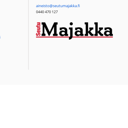
aineisto@seutumajakka.fi
0440 470 127
i