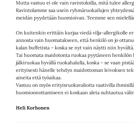
Mutta vastuu ei ole vain ravintoloilla, mitä tulee al
Ravintolamme saa usein ryhmäruokailujen yhteydessä li
meidän pyydetään huomioivan. Teemme sen mielell
On kuitenkin erittäin kurjaa viedä vilja-allergikolle 
annosta vain huomatakseen, että henkilö on jo ottanut
kalan buffetista – koska se nyt vain näytti niin hyvältä
Tai huomata maidotonta ruokaa pyytäneen henkilön 
jälkiruokaa hyvällä ruokahalulla, koska – se vaan pis
erityisesti hänelle tehdyn maidottoman leivoksen te
aineita että työaikaa.
Vastuu on myös erityisruokavalioita vaativilla ihmisillä 
huomioonottamiseen ei koskaan aleta suhtautua väli
Heli Korhonen