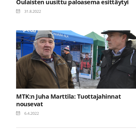
Oulaisten uusittu paloasema esittäytyi
31.8.2022
MTK:n Juha Marttila: Tuottajahinnat
nousevat
6.4.2022