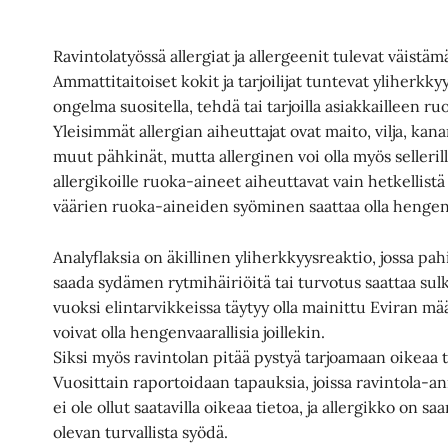
Ravintolatyössä allergiat ja allergeenit tulevat väistäm
Ammattitaitoiset kokit ja tarjoilijat tuntevat yliherkkyyd
ongelma suositella, tehdä tai tarjoilla asiakkailleen ruo
Yleisimmät allergian aiheuttajat ovat maito, vilja, k
muut pähkinät, mutta allerginen voi olla myös sellerille
allergikoille ruoka-aineet aiheuttavat vain hetkellist
väärien ruoka-aineiden syöminen saattaa olla hengenv
Analyflaksia on äkillinen yliherkkyysreaktio, jossa p
saada sydämen rytmihäiriöitä tai turvotus saattaa sul
vuoksi elintarvikkeissa täytyy olla mainittu Eviran mää
voivat olla hengenvaarallisia joillekin.
Siksi myös ravintolan pitää pystyä tarjoamaan oikeaa 
Vuosittain raportoidaan tapauksia, joissa ravintola-a
ei ole ollut saatavilla oikeaa tietoa, ja allergikko on sa
olevan turvallista syödä.