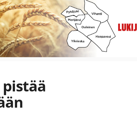
 pistää
ään