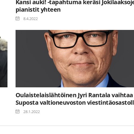
Kansi auki! -tapahtuma keräsi Jokilaaksoj
pianistit yhteen
8.4.2022
Oulaistelaislähtöinen Jyri Rantala vaihtaa
Suposta valtioneuvoston viestintäosastol
28.1.2022