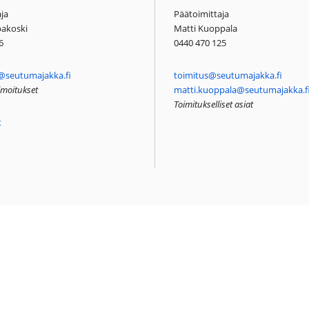
ja
Päätoimittaja
pakoski
Matti Kuoppala
6
0440 470 125
@seutumajakka.fi
toimitus@seutumajakka.fi
ilmoitukset
matti.kuoppala@seutumajakka.f
Toimitukselliset asiat
t