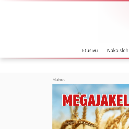
SeutuMajakka
Kolumni: Se vaan pistää vähän pierettämään
Etusivu
Näköisleh
Mainos