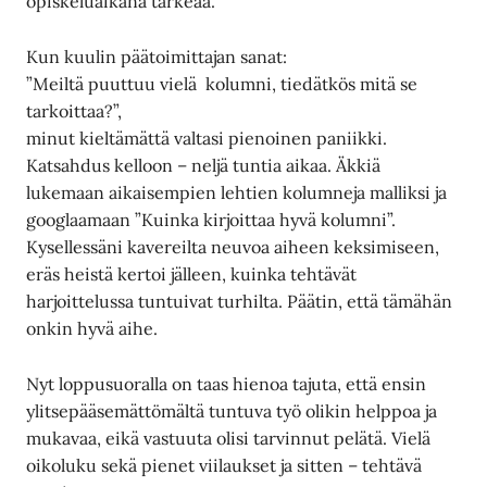
opiskeluaikana tärkeää.
Kun kuulin päätoimittajan sanat:
”Meiltä puuttuu vielä kolumni, tiedätkös mitä se
tarkoittaa?”,
minut kieltämättä valtasi pienoinen paniikki.
Katsahdus kelloon – neljä tuntia aikaa. Äkkiä
lukemaan aikaisempien lehtien kolumneja malliksi ja
googlaamaan ”Kuinka kirjoittaa hyvä kolumni”.
Kysellessäni kavereilta neuvoa aiheen keksimiseen,
eräs heistä kertoi jälleen, kuinka tehtävät
harjoittelussa tuntuivat turhilta. Päätin, että tämähän
onkin hyvä aihe.
Nyt loppusuoralla on taas hienoa tajuta, että ensin
ylitsepääsemättömältä tuntuva työ olikin helppoa ja
mukavaa, eikä vastuuta olisi tarvinnut pelätä. Vielä
oikoluku sekä pienet viilaukset ja sitten – tehtävä