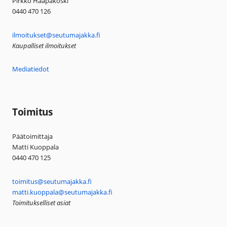
Pirkko Haapakoski
0440 470 126
ilmoitukset@seutumajakka.fi
Kaupalliset ilmoitukset
Mediatiedot
Toimitus
Päätoimittaja
Matti Kuoppala
0440 470 125
toimitus@seutumajakka.fi
matti.kuoppala@seutumajakka.fi
Toimitukselliset asiat