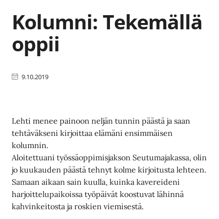
Kolumni: Tekemällä
oppii
9.10.2019
Lehti menee painoon neljän tunnin päästä ja saan
tehtäväkseni kirjoittaa elämäni ensimmäisen
kolumnin.
Aloitettuani työssäoppimisjakson Seutumajakassa, olin
jo kuukauden päästä tehnyt kolme kirjoitusta lehteen.
Samaan aikaan sain kuulla, kuinka kavereideni
harjoittelupaikoissa työpäivät koostuvat lähinnä
kahvinkeitosta ja roskien viemisestä.