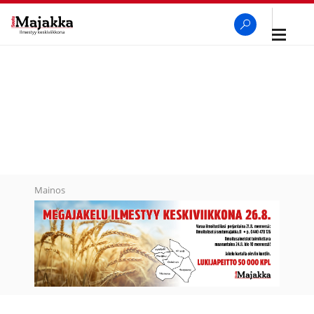
Avaa
navigaa
SeutuMajakka
Haku
Mainos