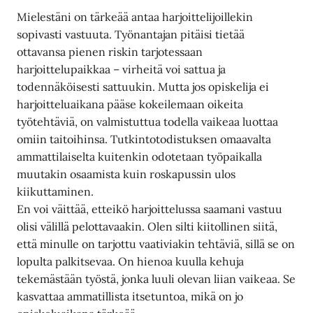
Mielestäni on tärkeää antaa harjoittelijoillekin
sopivasti vastuuta. Työnantajan pitäisi tietää
ottavansa pienen riskin tarjotessaan
harjoittelupaikkaa – virheitä voi sattua ja
todennäköisesti sattuukin. Mutta jos opiskelija ei
harjoitteluaikana pääse kokeilemaan oikeita
työtehtäviä, on valmistuttua todella vaikeaa luottaa
omiin taitoihinsa. Tutkintotodistuksen omaavalta
ammattilaiselta kuitenkin odotetaan työpaikalla
muutakin osaamista kuin roskapussin ulos
kiikuttaminen.
En voi väittää, etteikö harjoittelussa saamani vastuu
olisi välillä pelottavaakin. Olen silti kiitollinen siitä,
että minulle on tarjottu vaativiakin tehtäviä, sillä se on
lopulta palkitsevaa. On hienoa kuulla kehuja
tekemästään työstä, jonka luuli olevan liian vaikeaa. Se
kasvattaa ammatillista itsetuntoa, mikä on jo