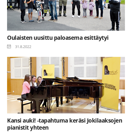
Oulaisten uusittu paloasema esittäytyi
31.8.2022
Kansi auki! -tapahtuma keräsi Jokilaaksojen
pianistit yhteen