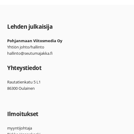
Lehden julkaisija
Pohjanmaan Viitosmedia Oy
Yhtiön johto/hallinto
hallinto@seutumajakka.fi
Yhteystiedot
Rautatienkatu 5 L1
86300 Oulainen
Ilmoitukset
myyntijohtaja