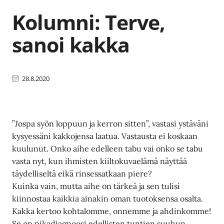
Kolumni: Terve,
sanoi kakka
28.8.2020
”Jospa syön loppuun ja kerron sitten”, vastasi ystäväni
kysyessäni kakkojensa laatua. Vastausta ei koskaan
kuulunut. Onko aihe edelleen tabu vai onko se tabu
vasta nyt, kun ihmisten kiiltokuvaelämä näyttää
täydelliseltä eikä rinsessatkaan piere?
Kuinka vain, mutta aihe on tärkeä ja sen tulisi
kiinnostaa kaikkia ainakin oman tuotoksensa osalta.
Kakka kertoo kohtalomme, onnemme ja ahdinkomme!
Se on pikadiagnoosi edellisten tuntien suuhun