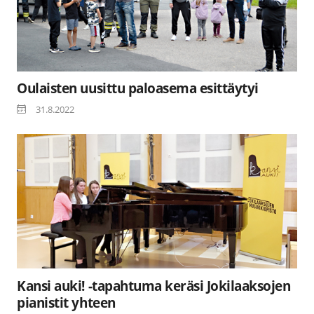
Oulaisten uusittu paloasema esittäytyi
31.8.2022
Kansi auki! -tapahtuma keräsi Jokilaaksojen
pianistit yhteen