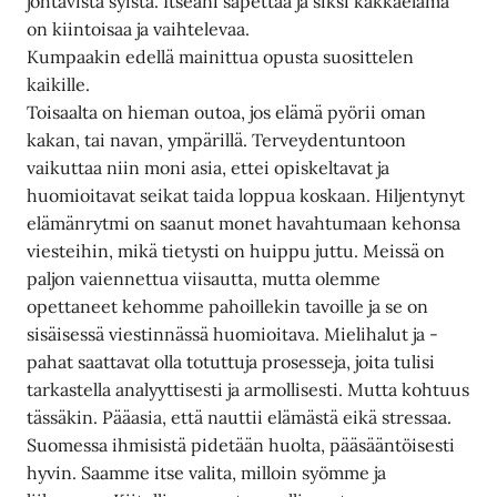
johtavista syistä. Itseäni sapettaa ja siksi kakkaelämä
on kiintoisaa ja vaihtelevaa.
Kumpaakin edellä mainittua opusta suosittelen
kaikille.
Toisaalta on hieman outoa, jos elämä pyörii oman
kakan, tai navan, ympärillä. Terveydentuntoon
vaikuttaa niin moni asia, ettei opiskeltavat ja
huomioitavat seikat taida loppua koskaan. Hiljentynyt
elämänrytmi on saanut monet havahtumaan kehonsa
viesteihin, mikä tietysti on huippu juttu. Meissä on
paljon vaiennettua viisautta, mutta olemme
opettaneet kehomme pahoillekin tavoille ja se on
sisäisessä viestinnässä huomioitava. Mielihalut ja -
pahat saattavat olla totuttuja prosesseja, joita tulisi
tarkastella analyyttisesti ja armollisesti. Mutta kohtuus
tässäkin. Pääasia, että nauttii elämästä eikä stressaa.
Suomessa ihmisistä pidetään huolta, pääsääntöisesti
hyvin. Saamme itse valita, milloin syömme ja