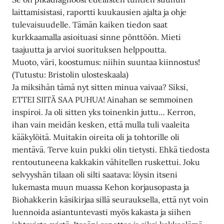
laittamisistasi, raportti kuukausien ajalta ja ohje
tulevaisuudelle. Tämän kaiken tiedon saat
kurkkaamalla asioituasi sinne pönttöön. Mieti
taajuutta ja arvioi suorituksen helppoutta.
Muoto, väri, koostumus: niihin suuntaa kiinnostus!
(Tutustu: Bristolin ulosteskaala)
Ja miksihän tämä nyt sitten minua vaivaa? Siksi,
ETTEI SIITÄ SAA PUHUA! Ainahan se semmoinen
inspiroi. Ja oli sitten yks toinenkin juttu… Kerron,
ihan vain meidän kesken, että mulla tuli vaaleita
kääkylöitä. Muitakin oireita oli ja tohtorille oli
mentävä. Terve kuin pukki olin tietysti. Ehkä tiedosta
rentoutuneena kakkakin vähitellen ruskettui. Joku
selvyyshän tilaan oli silti saatava: löysin itseni
lukemasta muun muassa Kehon korjausopasta ja
Biohakkerin käsikirjaa sillä seurauksella, että nyt voin
luennoida asiantuntevasti myös kakasta ja siihen