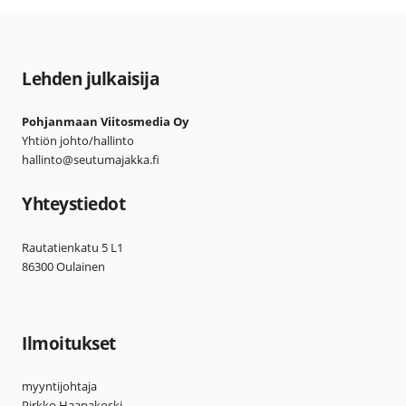
Lehden julkaisija
Pohjanmaan Viitosmedia Oy
Yhtiön johto/hallinto
hallinto@seutumajakka.fi
Yhteystiedot
Rautatienkatu 5 L1
86300 Oulainen
Ilmoitukset
myyntijohtaja
Pirkko Haapakoski