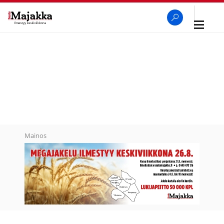
Avaa
navigaa
SeutuMajakka
Haku
Mainos