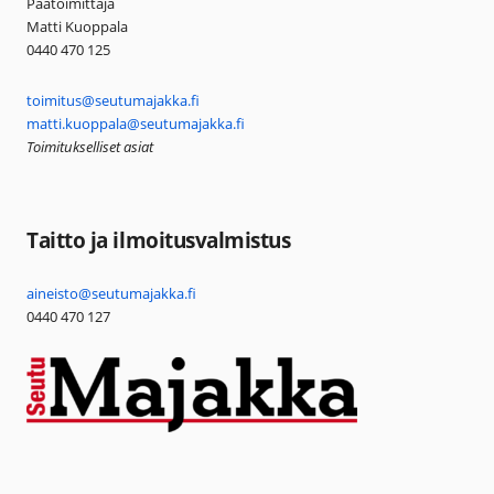
Päätoimittaja
Matti Kuoppala
0440 470 125
toimitus@seutumajakka.fi
matti.kuoppala@seutumajakka.fi
Toimitukselliset asiat
Taitto ja ilmoitusvalmistus
aineisto@seutumajakka.fi
0440 470 127