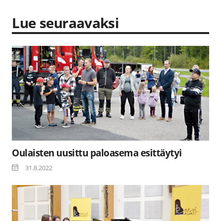
Lue seuraavaksi
Oulaisten uusittu paloasema esittäytyi
31.8.2022