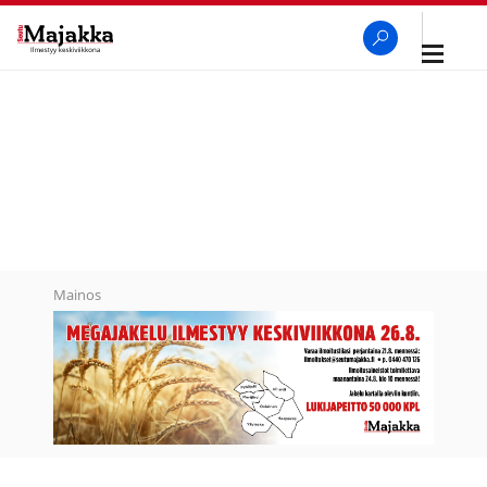
Avaa
navigaa
SeutuMajakka
Haku
Mainos