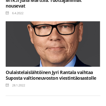
MTK:n Juha Marttila: Tuottajahinnat
nousevat
6.4.2022
Oulaistelaislähtöinen Jyri Rantala vaihtaa
Suposta valtioneuvoston viestintäosastolle
28.1.2022