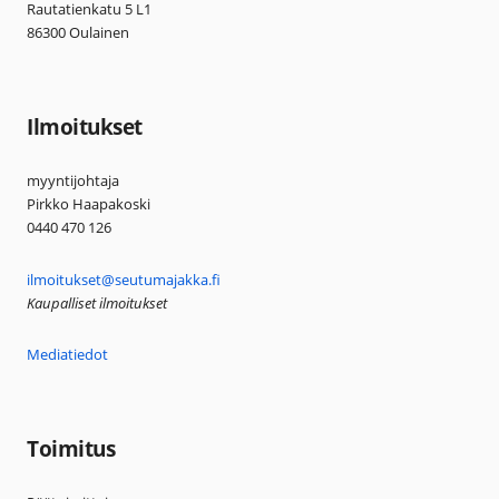
Rautatienkatu 5 L1
86300 Oulainen
Ilmoitukset
myyntijohtaja
Pirkko Haapakoski
0440 470 126
ilmoitukset@seutumajakka.fi
Kaupalliset ilmoitukset
Mediatiedot
Toimitus