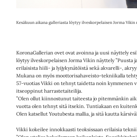
Kesäkuun aikana galleriasta löytyy ilveskorpelaisen Jorma Vikin n
KoronaGallerian ovet ovat avoinna ja uusi näyttely esi
löytyy ilveskorpelaisen Jorma Vikin näyttely ”Puusta j
erilaisista hiili- ja lyijykynätöistä sekä akvarelli-, akry
Mukana on myös moottorisahaveisto-tekniikalla tehty
57-vuotias Vikki on tehnyt taidetta noin kymmenen v
itseoppinut harrastetaiteilija.
”Olen ollut kiinnostunut taiteesta jo pitemmänkin a
vuotta olen tehnyt sitä itsekin. Tuntiakaan en kuitenk
Olen katsellut Youtubesta mallia, ja sitä kautta kärsivä
Vikki kokeilee innokkaasti teoksissaan erilaisia teknii
”Olen utelias kokeilemaan kaikenlaista. Suosikkiteknii