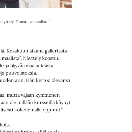
äyttely ”Puusta ja maalista”.
llä. Kesäkuun aikana galleriasta
a maalista”. Näyttely koostuu
yli- ja öljyvärimaalauksista.
jä puuveistoksia.
uoden ajan. Hän kertoo olevansa
ikaa, mutta vajaan kymmenen
aan ole millään kursseilla käynyt.
llisesti kokeilemalla oppinut.”
koita.
kkani vaihtelee, eikä se ole