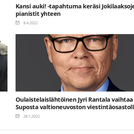
Kansi auki! -tapahtuma keräsi Jokilaaksoj
pianistit yhteen
8.4.2022
Oulaistelaislähtöinen Jyri Rantala vaihtaa
Suposta valtioneuvoston viestintäosastol
28.1.2022