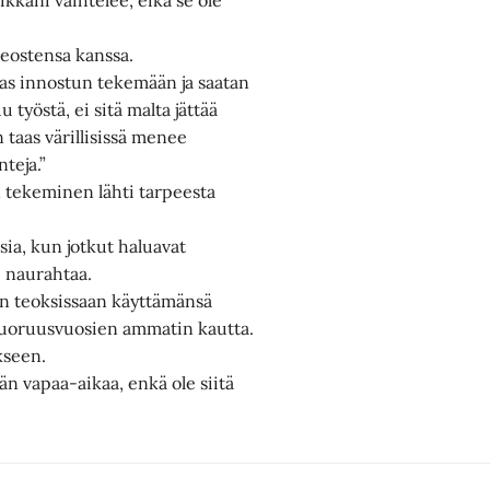
teostensa kanssa.
taas innostun tekemään ja saatan
työstä, ei sitä malta jättää
 taas värillisissä menee
teja.”
en tekeminen lähti tarpeesta
sia, kun jotkut haluavat
i naurahtaa.
nen teoksissaan käyttämänsä
 nuoruusvuosien ammatin kautta.
kseen.
n vapaa-aikaa, enkä ole siitä