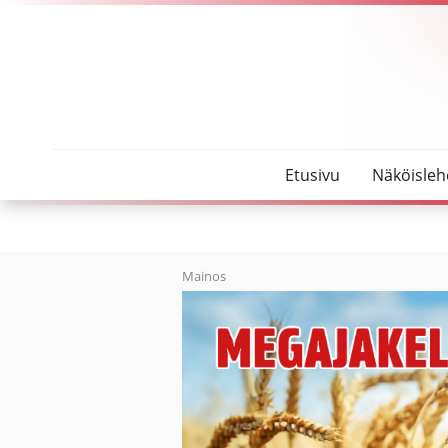
SeutuMajakka
KoronaGalleria avaa jälleen ovensa
Etusivu
Näköisleh
Mainos