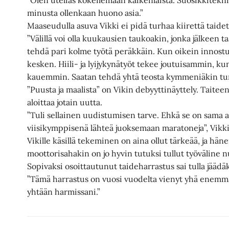
minusta ollenkaan huono asia.”
Maaseudulla asuva Vikki ei pidä turhaa kiirettä taide
”Välillä voi olla kuukausien taukoakin, jonka jälkeen 
tehdä pari kolme työtä peräkkäin. Kun oikein innostuu 
kesken. Hiili- ja lyijykynätyöt tekee joutuisammin, kun
kauemmin. Saatan tehdä yhtä teosta kymmeniäkin tun
”Puusta ja maalista” on Vikin debyyttinäyttely. Taite
aloittaa jotain uutta.
”Tuli sellainen uudistumisen tarve. Ehkä se on sama a
viisikymppisenä lähteä juoksemaan maratoneja”, Vikk
Vikille käsillä tekeminen on aina ollut tärkeää, ja hä
moottorisahakin on jo hyvin tutuksi tullut työväline
Sopivaksi osoittautunut taideharrastus sai tulla jäädä
”Tämä harrastus on vuosi vuodelta vienyt yhä enemmä
yhtään harmissani.”