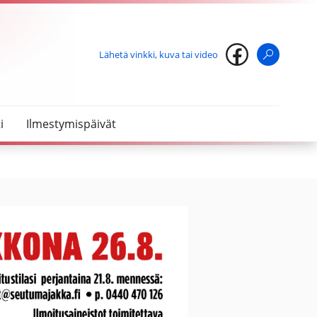
Lähetä vinkki, kuva tai video
Haku
i
Ilmestymispäivät