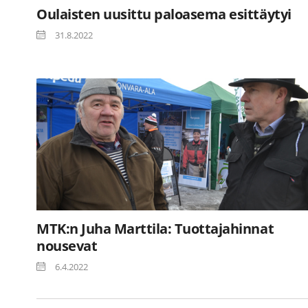
Oulaisten uusittu paloasema esittäytyi
31.8.2022
MTK:n Juha Marttila: Tuottajahinnat
nousevat
6.4.2022