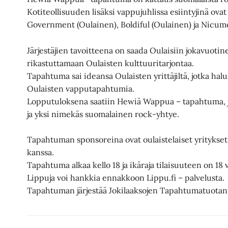
Kotiteollisuuden lisäksi vappujuhlissa esiintyjinä ova
Government (Oulainen), Boldiful (Oulainen) ja Nicum
Järjestäjien tavoitteena on saada Oulaisiin jokavuot
rikastuttamaan Oulaisten kulttuuritarjontaa.
Tapahtuma sai ideansa Oulaisten yrittäjiltä, jotka halu
Oulaisten vapputapahtumia.
Lopputuloksena saatiin Hewiä Wappua – tapahtuma, jos
ja yksi nimekäs suomalainen rock-yhtye.
Tapahtuman sponsoreina ovat oulaistelaiset yritykse
kanssa.
Tapahtuma alkaa kello 18 ja ikäraja tilaisuuteen on 18 
Lippuja voi hankkia ennakkoon Lippu.fi – palvelusta.
Tapahtuman järjestää Jokilaaksojen Tapahtumatuotan