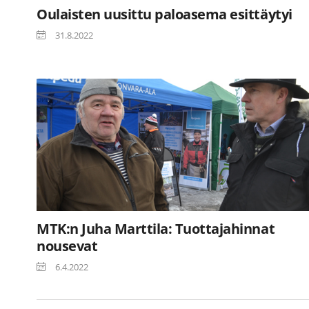
Oulaisten uusittu paloasema esittäytyi
31.8.2022
MTK:n Juha Marttila: Tuottajahinnat
nousevat
6.4.2022