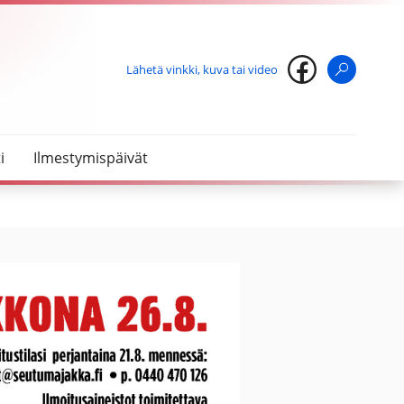
Lähetä vinkki, kuva tai video
Haku
i
Ilmestymispäivät