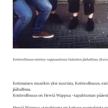
Kotiteollisuus esiintyy vappuaattona Oulaisten jäähallissa. (Kuva
Kotimaisen musiikin yksi suurista, Kotiteollisuus, es
jäähallissa.
Kotiteollisuus on Hewiä Wappua –tapahtuman pääesii
Hewiä Wappua –tapahtuma on kattaus suomalaista ro