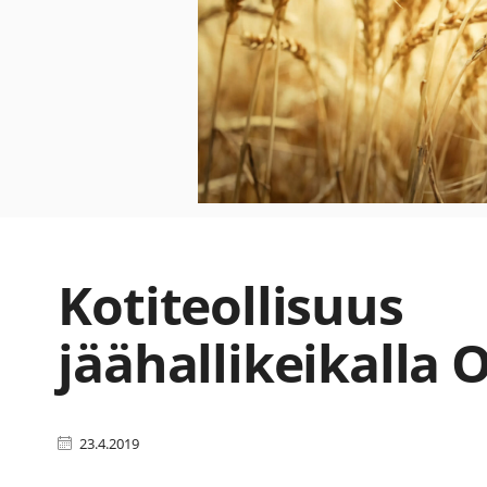
Kotiteollisuus
jäähallikeikalla 
23.4.2019