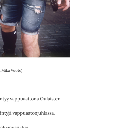
: Mika Vuoto)
iintyy vappuaattona Oulaisten
ntyjä vappuaatonjuhlassa.
ck-musiikkia.