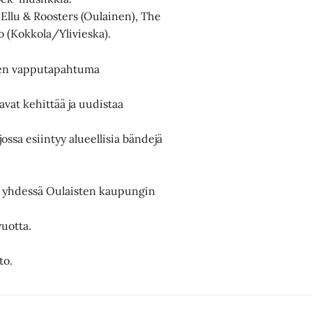
t Ellu & Roosters (Oulainen), The
o (Kokkola/Ylivieska).
inen vapputapahtuma
avat kehittää ja uudistaa
sa esiintyy alueellisia bändejä
t yhdessä Oulaisten kaupungin
vuotta.
to.