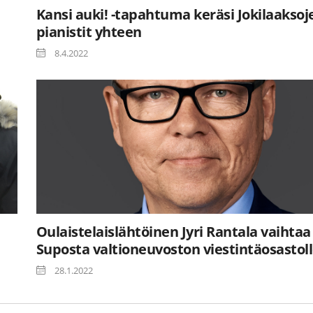
Kansi auki! -tapahtuma keräsi Jokilaaksoj
pianistit yhteen
8.4.2022
Oulaistelaislähtöinen Jyri Rantala vaihtaa
Suposta valtioneuvoston viestintäosastol
28.1.2022