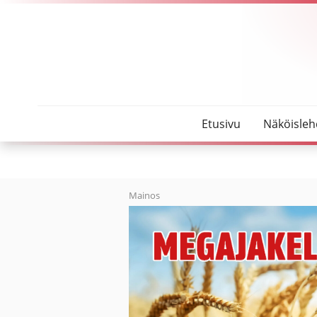
SeutuMajakka
Kotiteollisuus jäähallikeikalla Oulaisissa
Etusivu
Näköisleh
Mainos