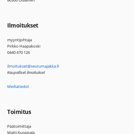
86300 Oulainen
Ilmoitukset
myyntijohtaja
Pirkko Haapakoski
0440 470 126
ilmoitukset@seutumajakka.fi
Kaupalliset ilmoitukset
Mediatiedot
Toimitus
Päätoimittaja
Matti Kuoppala