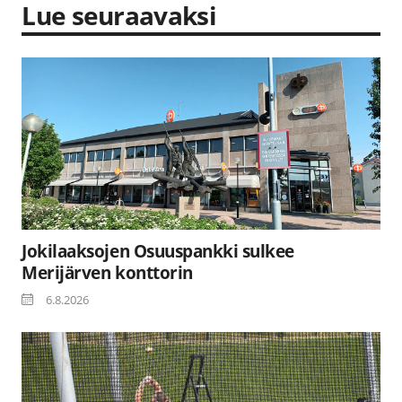
Lue seuraavaksi
Jokilaaksojen Osuuspankki sulkee
Merijärven konttorin
6.8.2026