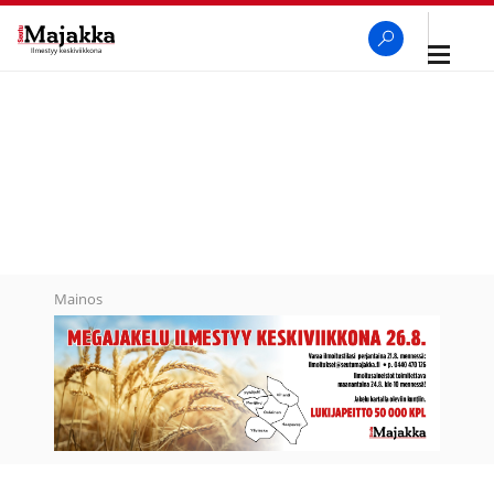
Avaa
navigaa
SeutuMajakka
Haku
Mainos