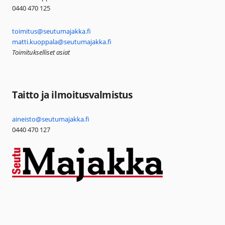
0440 470 125
toimitus@seutumajakka.fi
matti.kuoppala@seutumajakka.fi
Toimitukselliset asiat
Taitto ja ilmoitusvalmistus
aineisto@seutumajakka.fi
0440 470 127