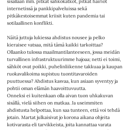
sisällään mm. pitkät sähkökatkot, pitkät häiriöt
internetissä ja pankkipalveluissa sekä
pitkäkestoisemmat kriisit kuten pandemia tai
sotilaallinen konflikti.
Näitä juttuja lukiessa ahdistus nousee ja pelko
kieraisee vatsaa, mitä tämä kaikki tarkoittaa?
Ollaanko tulossa maailmantilanteeseen, jossa meidän
turvallinen infrastruktuurimme hajoaa; netti ei toimi,
sähköt ovat poikki, puhelinliikenne takkuaa ja kaupan
ruokavalikoima supistuu tuontitavaroiden
puuttuessa? Ahdistus kasvaa, kun asiaan syventyy ja
pohtii oman elämän haavoittuvuutta.
Onneksi ei kuitenkaan olla aivan tuon uhkakuvan
sisällä, vielä siihen on matkaa. Ja useimmiten
ahdistusta helpottaa, kun saa tunteen, että voi tehdä
jotain. Martat julkaisivat jo korona aikana ohjeita
kotivarasta eli tarvikkeista, joita kannattaa varata