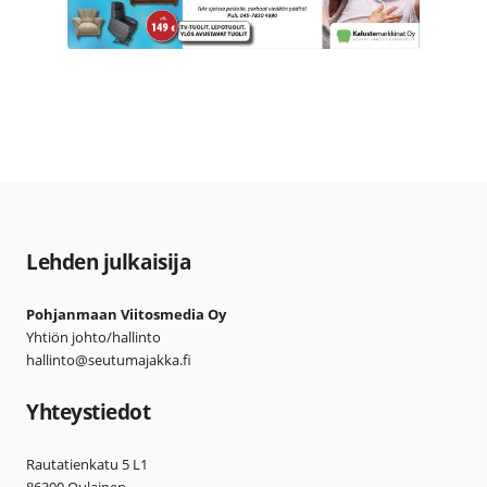
Lehden julkaisija
Pohjanmaan Viitosmedia Oy
Yhtiön johto/hallinto
hallinto@seutumajakka.fi
Yhteystiedot
Rautatienkatu 5 L1