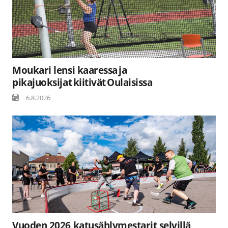
Moukari lensi kaaressa ja
pikajuoksijat kiitivät Oulaisissa
6.8.2026
Vuoden 2026 katusählymestarit selvillä