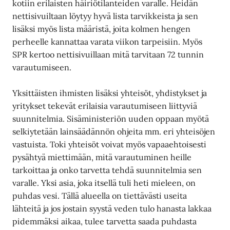
kotiin erilaisten häiriötilanteiden varalle. Heidän
nettisivuiltaan löytyy hyvä lista tarvikkeista ja sen
lisäksi myös lista määristä, joita kolmen hengen
perheelle kannattaa varata viikon tarpeisiin. Myös
SPR kertoo nettisivuillaan mitä tarvitaan 72 tunnin
varautumiseen.
Yksittäisten ihmisten lisäksi yhteisöt, yhdistykset ja
yritykset tekevät erilaisia varautumiseen liittyviä
suunnitelmia. Sisäministeriön uuden oppaan myötä
selkiytetään lainsäädännön ohjeita mm. eri yhteisöjen
vastuista. Toki yhteisöt voivat myös vapaaehtoisesti
pysähtyä miettimään, mitä varautuminen heille
tarkoittaa ja onko tarvetta tehdä suunnitelmia sen
varalle. Yksi asia, joka itsellä tuli heti mieleen, on
puhdas vesi. Tällä alueella on tiettävästi useita
lähteitä ja jos jostain syystä veden tulo hanasta lakkaa
pidemmäksi aikaa, tulee tarvetta saada puhdasta