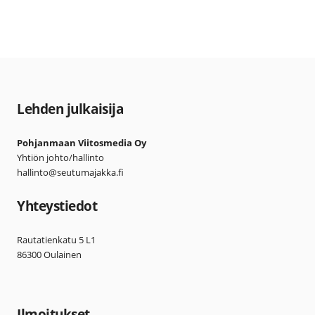
Lehden julkaisija
Pohjanmaan Viitosmedia Oy
Yhtiön johto/hallinto
hallinto@seutumajakka.fi
Yhteystiedot
Rautatienkatu 5 L1
86300 Oulainen
Ilmoitukset