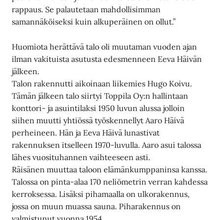
rappaus. Se palautetaan mahdollisimman
samannäköiseksi kuin alkuperäinen on ollut.”
Huomiota herättävä talo oli muutaman vuoden ajan
ilman vakituista asutusta edesmenneen Eeva Häivän
jälkeen.
Talon rakennutti aikoinaan liikemies Hugo Koivu.
Tämän jälkeen talo siirtyi Toppila Oy:n hallintaan
konttori- ja asuintilaksi 1950 luvun alussa jolloin
siihen muutti yhtiössä työskennellyt Aaro Häivä
perheineen. Hän ja Eeva Häivä lunastivat
rakennuksen itselleen 1970-luvulla. Aaro asui talossa
lähes vuosituhannen vaihteeseen asti.
Räisänen muuttaa taloon elämänkumppaninsa kanssa.
Talossa on pinta-alaa 170 neliömetrin verran kahdessa
kerroksessa. Lisäksi pihamaalla on ulkorakennus,
jossa on muun muassa sauna. Piharakennus on
valmistunut vuonna 1954.