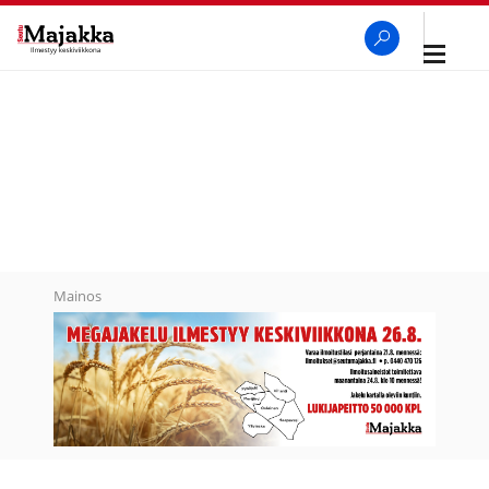
Avaa
navigaa
SeutuMajakka
Haku
Mainos