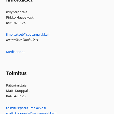
myyntijohtaja
Pirkko Haapakoski
0440 470 126
ilmoitukset@seutumajakka.fi
Kaupalliset ilmoitukset
Mediatiedot
Toimitus
Päätoimittaja
Matti Kuoppala
0440 470 125
toimitus@seutumajakka.fi
matti.kuoppala@seutumajakka.fi