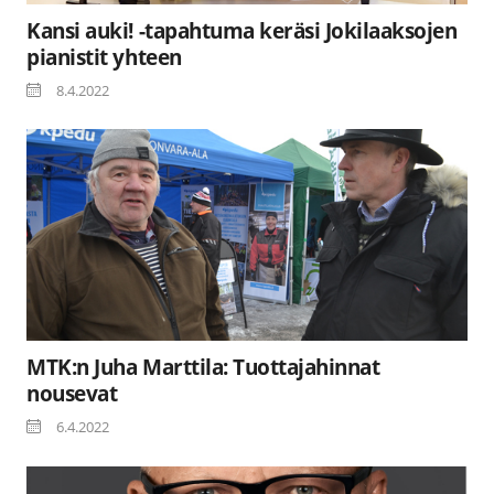
Kansi auki! -tapahtuma keräsi Jokilaaksojen
pianistit yhteen
8.4.2022
MTK:n Juha Marttila: Tuottajahinnat
nousevat
6.4.2022