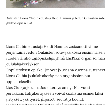
Oulaisten Lions Clubin edustaja Heidi Hannus ja Jedun Oulaisten sote
yksikön opiskelijat.
Lions Clubin edustaja Heidi Hannus vastaanotti viime
perjantaina Jedun Oulaisten sote-yksikössä ensimmäisen
vuoden lähihoitajaopiskelijaryhmä Lhs19a:n organisoima
joululahjakeräyksen.
Oppilaitoksen opiskelijat ovat jo useana vuonna auttanee
Lions Clubia joululahjakeräyksen organisoinnissa
oppilaitoksella.
Lios Club järjestämä Joulukeräys on nyt 10:s vuosi
peräkkäin. Lahjakeräykseen voivat osallistua esimerkiksi
yritykset, yksityiset, järjestöt, seurat ja koulut.
Lahjat toimitetaan Oulaisten vähävaraisille kodinhoidon j