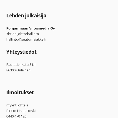
Lehden julkaisija
Pohjanmaan Viitosmedia Oy
Yhtiön johto/hallinto
hallinto@seutumajakka.fi
Yhteystiedot
Rautatienkatu 5 L1
86300 Oulainen
Ilmoitukset
myyntijohtaja
Pirkko Haapakoski
0440 470 126