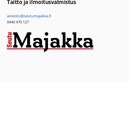
Taitto ja ilmoitusvalmistus
aineisto@seutumajakka.fi
0440 470 127