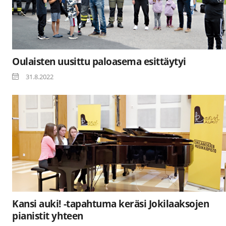
Oulaisten uusittu paloasema esittäytyi
31.8.2022
Kansi auki! -tapahtuma keräsi Jokilaaksojen
pianistit yhteen