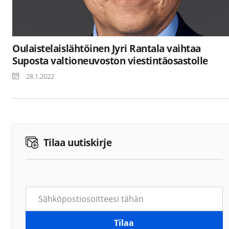
Oulaistelaislähtöinen Jyri Rantala vaihtaa
Suposta valtioneuvoston viestintäosastolle
28.1.2022
Tilaa uutiskirje
Tilaa