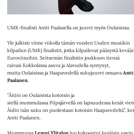
UMK-finalisti Antti Paalasella on juuret myös Oulaisissa.
Yle julkisti viime viikolla tämän vuoden Uuden musiikin
kilpailun (UMK) finalistit, jotka kilpailevat pääsystä kevää
Euroviisuihin. Seitsemän finalistin joukkoon tiensä
raivasi Kokkolassa asuva ja Alavudella syntynyt,
mutta Oulaisissa ja Haapavedellä sukujuuret omaava
Antt
Paalanen
.
”Äitini on Oulaisista kotoisin ja
siellä mummulassa Piipsjärvellä on lapsuudessa kesät viet
Äidin isän suku on puolestaan kotoisin Haapavedeltä”, ke
Antti Paalanen.
Mummunsa
Lempi Ylitalon
luo kokoontui kesäisin usein