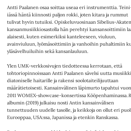
Antti Paalanen osaa soittaa useaa eri instrumenttia. Teini
iässä häntä kiinnosti paljon rokki, joten kitara ja rummut
tulivat hyvin tutuiksi. Opiskeluvuosinaan Sibelius-Akate
kansanmusiikkiosastolla hän perehtyi kansansoittimiin la
alaisesti, kuten esimerkiksi kanteleeseen, viuluun,
avainviuluun, lyömäsoittimiin ja vanhoihin puhaltimiin k
yläsävelhuiluihin sekä kansanlauluun.
Ylen UMK-verkkosivujen tiedotteessa kerrotaan, että
tohtoriopinnoissaan Antti Paalanen sävelsi uutta musiikk
diatoniselle haitarille ja rakensi soolotaiteilijuuttaan
määrätietoisesti. Kansainvälinen läpimurto tapahtui vuo
R
2011 WOMEX-showcase-konsertissa Kööpenhaminassa.
albumin (2019) julkaisu nosti Antin kansainvälisen
tunnettuuden uudelle tasolle, ja keikkoja on ollut eri puoli
Eurooppaa, USA:ssa, Japanissa ja etenkin Ranskassa.