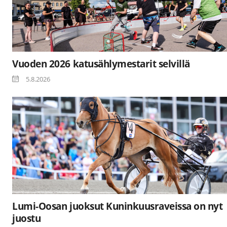
Vuoden 2026 katusählymestarit selvillä
5.8.2026
Lumi-Oosan juoksut Kuninkuusraveissa on nyt
juostu