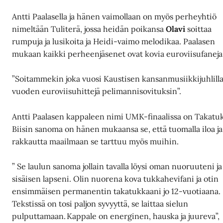
Antti Paalasella ja hänen vaimollaan on myös perheyhtiö
nimeltään Tuliterä, jossa heidän poikansa
Olavi
soittaa
rumpuja ja lusikoita ja Heidi-vaimo melodikaa. Paalasen
mukaan kaikki perheenjäsenet ovat kovia euroviisufaneja
”Soitammekin joka vuosi Kaustisen kansanmusiikkijuhlill
vuoden euroviisuhittejä pelimannisovituksin”.
Antti Paalasen kappaleen nimi UMK-finaalissa on Takatu
Biisin sanoma on hänen mukaansa se, että tuomalla iloa ja
rakkautta maailmaan se tarttuu myös muihin.
” Se laulun sanoma jollain tavalla löysi oman nuoruuteni ja
sisäisen lapseni. Olin nuorena kova tukkahevifani ja otin
ensimmäisen permanentin takatukkaani jo 12-vuotiaana.
Tekstissä on tosi paljon syvyyttä, se laittaa sielun
pulputtamaan. Kappale on energinen, hauska ja juureva”,