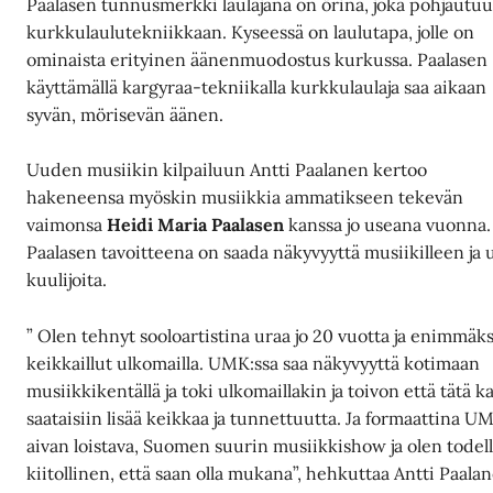
Paalasen tunnusmerkki laulajana on örinä, joka pohjautu
kurkkulaulutekniikkaan. Kyseessä on laulutapa, jolle on
ominaista erityinen äänenmuodostus kurkussa. Paalasen
käyttämällä kargyraa-tekniikalla kurkkulaulaja saa aikaan
syvän, mörisevän äänen.
Uuden musiikin kilpailuun Antti Paalanen kertoo
hakeneensa myöskin musiikkia ammatikseen tekevän
vaimonsa
Heidi Maria Paalasen
kanssa jo useana vuonna.
Paalasen tavoitteena on saada näkyvyyttä musiikilleen ja 
kuulijoita.
” Olen tehnyt sooloartistina uraa jo 20 vuotta ja enimmäk
keikkaillut ulkomailla. UMK:ssa saa näkyvyyttä kotimaan
musiikkikentällä ja toki ulkomaillakin ja toivon että tätä k
saataisiin lisää keikkaa ja tunnettuutta. Ja formaattina U
aivan loistava, Suomen suurin musiikkishow ja olen todel
kiitollinen, että saan olla mukana”, hehkuttaa Antti Paala