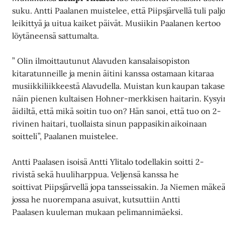
suku. Antti Paalanen muistelee, että Piipsjärvellä tuli palj
leikittyä ja uitua kaiket päivät. Musiikin Paalanen kertoo
löytäneensä sattumalta.
” Olin ilmoittautunut Alavuden kansalaisopiston
kitaratunneille ja menin äitini kanssa ostamaan kitaraa
musiikkiliikkeestä Alavudella. Muistan kun kaupan takase
näin pienen kultaisen Hohner-merkkisen haitarin. Kysyi
äidiltä, että mikä soitin tuo on? Hän sanoi, että tuo on 2-
rivinen haitari, tuollaista sinun pappasikin aikoinaan
soitteli”, Paalanen muistelee.
Antti Paalasen isoisä Antti Ylitalo todellakin soitti 2-
rivistä sekä huuliharppua. Veljensä kanssa he
soittivat Piipsjärvellä jopa tansseissakin. Ja Niemen mäkeä
jossa he nuorempana asuivat, kutsuttiin Antti
Paalasen kuuleman mukaan pelimannimäeksi.