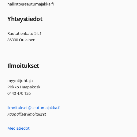
hallinto@seutumajakka.fi
Yhteystiedot
Rautatienkatu 5 L1
86300 Oulainen
Ilmoitukset
myyntijohtaja
Pirkko Haapakoski
0440 470 126
ilmoitukset@seutumajakka.fi
Kaupalliset ilmoitukset
Mediatiedot