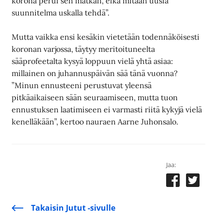
korona perui sen matkan, eikä mitään uusia
suunnitelma uskalla tehdä”.
Mutta vaikka ensi kesäkin vietetään todennäköisesti
koronan varjossa, täytyy meritoituneelta
sääprofeetalta kysyä loppuun vielä yhtä asiaa:
millainen on juhannuspäivän sää tänä vuonna?
”Minun ennusteeni perustuvat yleensä
pitkäaikaiseen sään seuraamiseen, mutta tuon
ennustuksen laatimiseen ei varmasti riitä kykyjä vielä
kenelläkään”, kertoo nauraen Aarne Juhonsalo.
Jaa:
Takaisin Jutut -sivulle