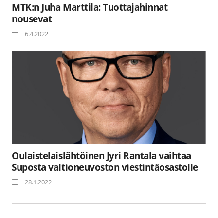
MTK:n Juha Marttila: Tuottajahinnat
nousevat
6.4.2022
Oulaistelaislähtöinen Jyri Rantala vaihtaa
Suposta valtioneuvoston viestintäosastolle
28.1.2022