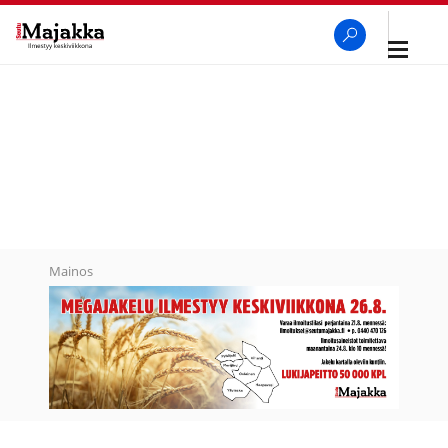
Avaa
navigaa
SeutuMajakka
Haku
Mainos