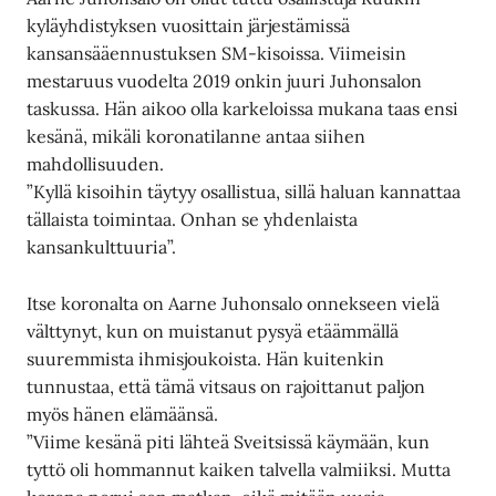
kyläyhdistyksen vuosittain järjestämissä
kansansääennustuksen SM-kisoissa. Viimeisin
mestaruus vuodelta 2019 onkin juuri Juhonsalon
taskussa. Hän aikoo olla karkeloissa mukana taas ensi
kesänä, mikäli koronatilanne antaa siihen
mahdollisuuden.
”Kyllä kisoihin täytyy osallistua, sillä haluan kannattaa
tällaista toimintaa. Onhan se yhdenlaista
kansankulttuuria”.
Itse koronalta on Aarne Juhonsalo onnekseen vielä
välttynyt, kun on muistanut pysyä etäämmällä
suuremmista ihmisjoukoista. Hän kuitenkin
tunnustaa, että tämä vitsaus on rajoittanut paljon
myös hänen elämäänsä.
”Viime kesänä piti lähteä Sveitsissä käymään, kun
tyttö oli hommannut kaiken talvella valmiiksi. Mutta