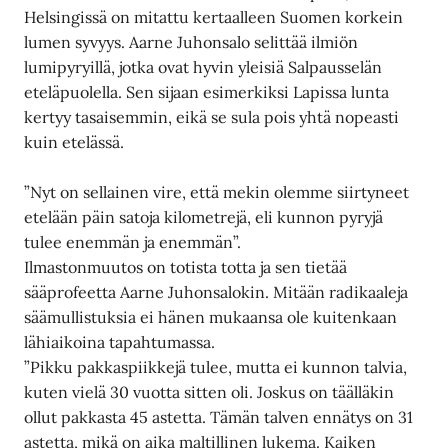
Helsingissä on mitattu kertaalleen Suomen korkein
lumen syvyys. Aarne Juhonsalo selittää ilmiön
lumipyryillä, jotka ovat hyvin yleisiä Salpausselän
eteläpuolella. Sen sijaan esimerkiksi Lapissa lunta
kertyy tasaisemmin, eikä se sula pois yhtä nopeasti
kuin etelässä.
”Nyt on sellainen vire, että mekin olemme siirtyneet
etelään päin satoja kilometrejä, eli kunnon pyryjä
tulee enemmän ja enemmän”.
Ilmastonmuutos on totista totta ja sen tietää
sääprofeetta Aarne Juhonsalokin. Mitään radikaaleja
säämullistuksia ei hänen mukaansa ole kuitenkaan
lähiaikoina tapahtumassa.
”Pikku pakkaspiikkejä tulee, mutta ei kunnon talvia,
kuten vielä 30 vuotta sitten oli. Joskus on täälläkin
ollut pakkasta 45 astetta. Tämän talven ennätys on 31
astetta, mikä on aika maltillinen lukema. Kaiken