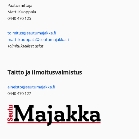
Päätoimittaja
Matti Kuoppala
0440 470 125
toimitus@seutumajakka.fi
matti.kuoppala@seutumajakka.fi
Toimitukselliset asiat
Taitto ja ilmoitusvalmistus
aineisto@seutumajakka.fi
0440 470 127