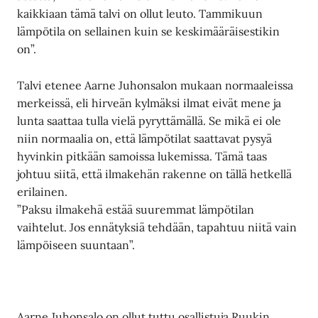
kaikkiaan tämä talvi on ollut leuto. Tammikuun
lämpötila on sellainen kuin se keskimääräisestikin
on”.
Talvi etenee Aarne Juhonsalon mukaan normaaleissa
merkeissä, eli hirveän kylmäksi ilmat eivät mene ja
lunta saattaa tulla vielä pyryttämällä. Se mikä ei ole
niin normaalia on, että lämpötilat saattavat pysyä
hyvinkin pitkään samoissa lukemissa. Tämä taas
johtuu siitä, että ilmakehän rakenne on tällä hetkellä
erilainen.
”Paksu ilmakehä estää suuremmat lämpötilan
vaihtelut. Jos ennätyksiä tehdään, tapahtuu niitä vain
lämpöiseen suuntaan”.
Aarne Juhonsalo on ollut tuttu osallistuja Ruukin