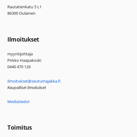
Rautatienkatu 5 L1
86300 Oulainen
Ilmoitukset
myyntijohtaja
Pirkko Haapakoski
0440 470 126
ilmoitukset@seutumajakka.fi
Kaupalliset ilmoitukset
Mediatiedot
Toimitus