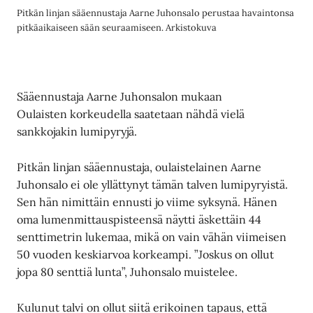
Pitkän linjan sääennustaja Aarne Juhonsalo perustaa havaintonsa
pitkäaikaiseen sään seuraamiseen. Arkistokuva
Sääennustaja Aarne Juhonsalon mukaan
Oulaisten korkeudella saatetaan nähdä vielä
sankkojakin lumipyryjä.
Pitkän linjan sääennustaja, oulaistelainen Aarne
Juhonsalo ei ole yllättynyt tämän talven lumipyryistä.
Sen hän nimittäin ennusti jo viime syksynä. Hänen
oma lumenmittauspisteensä näytti äskettäin 44
senttimetrin lukemaa, mikä on vain vähän viimeisen
50 vuoden keskiarvoa korkeampi. ”Joskus on ollut
jopa 80 senttiä lunta”, Juhonsalo muistelee.
Kulunut talvi on ollut siitä erikoinen tapaus, että