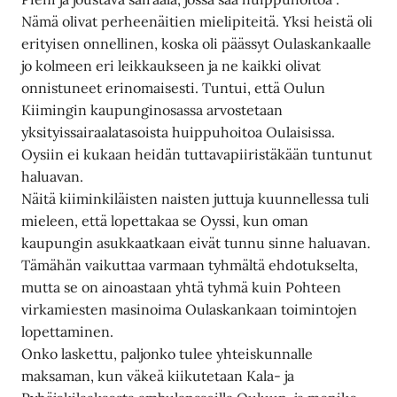
Nämä olivat perheenäitien mielipiteitä. Yksi heistä oli
erityisen onnellinen, koska oli päässyt Oulaskankaalle
jo kolmeen eri leikkaukseen ja ne kaikki olivat
onnistuneet erinomaisesti. Tuntui, että Oulun
Kiimingin kaupunginosassa arvostetaan
yksityissairaalatasoista huippuhoitoa Oulaisissa.
Oysiin ei kukaan heidän tuttavapiiristäkään tuntunut
haluavan.
Näitä kiiminkiläisten naisten juttuja kuunnellessa tuli
mieleen, että lopettakaa se Oyssi, kun oman
kaupungin asukkaatkaan eivät tunnu sinne haluavan.
Tämähän vaikuttaa varmaan tyhmältä ehdotukselta,
mutta se on ainoastaan yhtä tyhmä kuin Pohteen
virkamiesten masinoima Oulaskankaan toimintojen
lopettaminen.
Onko laskettu, paljonko tulee yhteiskunnalle
maksaman, kun väkeä kiikutetaan Kala- ja