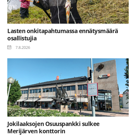
Lasten onkitapahtumassa ennätysmäärä
osallistujia
7.8.2026
Jokilaaksojen Osuuspankki sulkee
Merijärven konttorin