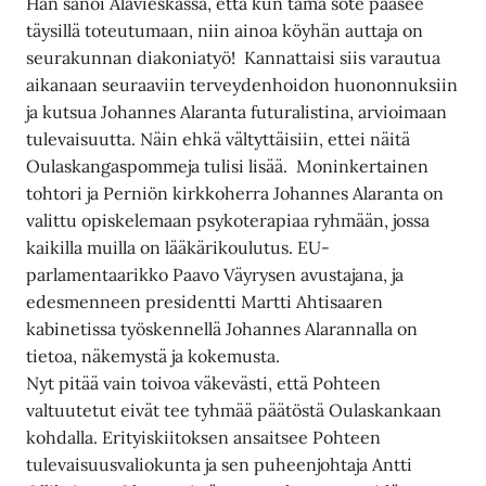
Hän sanoi Alavieskassa, että kun tämä sote pääsee
täysillä toteutumaan, niin ainoa köyhän auttaja on
seurakunnan diakoniatyö! Kannattaisi siis varautua
aikanaan seuraaviin terveydenhoidon huononnuksiin
ja kutsua Johannes Alaranta futuralistina, arvioimaan
tulevaisuutta. Näin ehkä vältyttäisiin, ettei näitä
Oulaskangaspommeja tulisi lisää. Moninkertainen
tohtori ja Perniön kirkkoherra Johannes Alaranta on
valittu opiskelemaan psykoterapiaa ryhmään, jossa
kaikilla muilla on lääkärikoulutus. EU-
parlamentaarikko Paavo Väyrysen avustajana, ja
edesmenneen presidentti Martti Ahtisaaren
kabinetissa työskennellä Johannes Alarannalla on
tietoa, näkemystä ja kokemusta.
Nyt pitää vain toivoa väkevästi, että Pohteen
valtuutetut eivät tee tyhmää päätöstä Oulaskankaan
kohdalla. Erityiskiitoksen ansaitsee Pohteen
tulevaisuusvaliokunta ja sen puheenjohtaja Antti