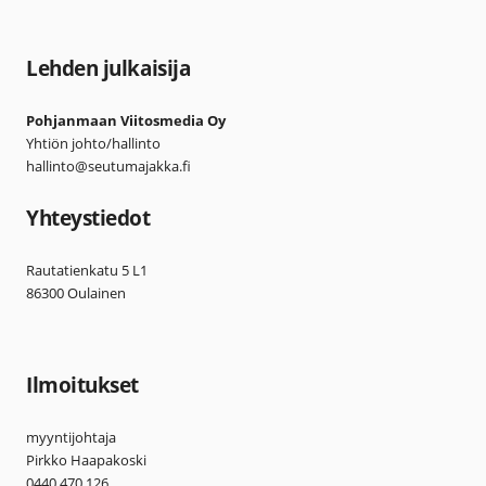
Lehden julkaisija
Pohjanmaan Viitosmedia Oy
Yhtiön johto/hallinto
hallinto@seutumajakka.fi
Yhteystiedot
Rautatienkatu 5 L1
86300 Oulainen
Ilmoitukset
myyntijohtaja
Pirkko Haapakoski
0440 470 126