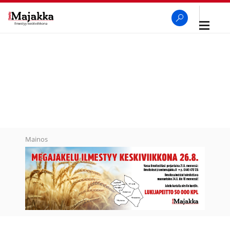
Avaa
navigaa
SeutuMajakka
Haku
Mainos