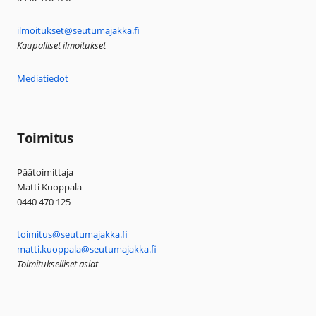
ilmoitukset@seutumajakka.fi
Kaupalliset ilmoitukset
Mediatiedot
Toimitus
Päätoimittaja
Matti Kuoppala
0440 470 125
toimitus@seutumajakka.fi
matti.kuoppala@seutumajakka.fi
Toimitukselliset asiat