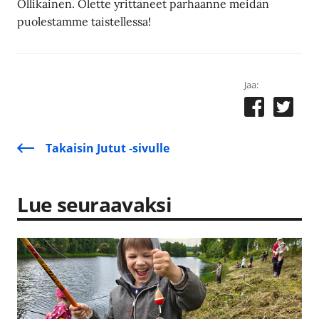
Ollikainen. Olette yrittäneet parhaanne meidän
puolestamme taistellessa!
Jaa:
Takaisin Jutut -sivulle
Lue seuraavaksi