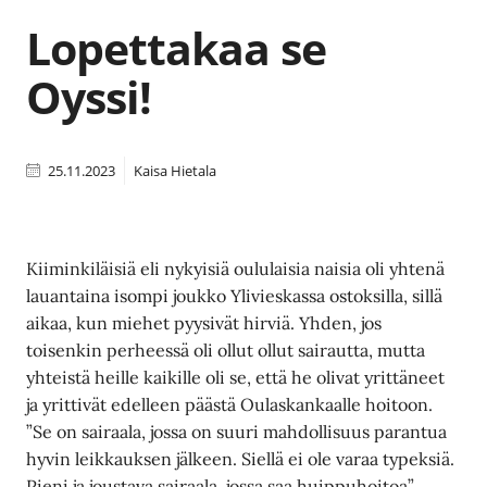
Lopettakaa se
Oyssi!
25.11.2023
Kaisa Hietala
Kiiminkiläisiä eli nykyisiä oululaisia naisia oli yhtenä
lauantaina isompi joukko Ylivieskassa ostoksilla, sillä
aikaa, kun miehet pyysivät hirviä. Yhden, jos
toisenkin perheessä oli ollut ollut sairautta, mutta
yhteistä heille kaikille oli se, että he olivat yrittäneet
ja yrittivät edelleen päästä Oulaskankaalle hoitoon.
”Se on sairaala, jossa on suuri mahdollisuus parantua
hyvin leikkauksen jälkeen. Siellä ei ole varaa typeksiä.
Pieni ja joustava sairaala, jossa saa huippuhoitoa”.