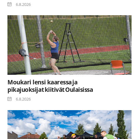
6.8.2026
Moukari lensi kaaressa ja
pikajuoksijat kiitivät Oulaisissa
6.8.2026