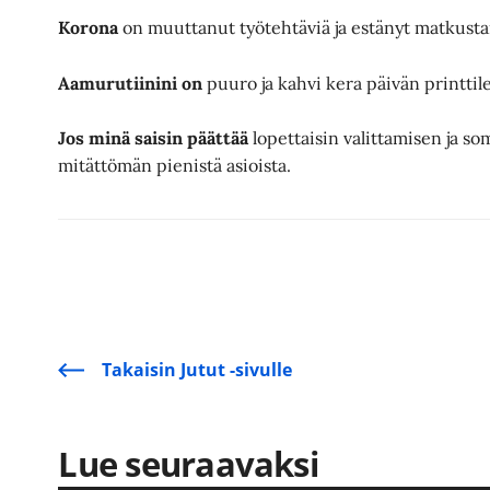
Korona
on muuttanut työtehtäviä ja estänyt matkusta
Aamurutiinini on
puuro ja kahvi kera päivän printti
Jos minä saisin päättää
lopettaisin valittamisen ja so
mitättömän pienistä asioista.
Takaisin Jutut -sivulle
Lue seuraavaksi