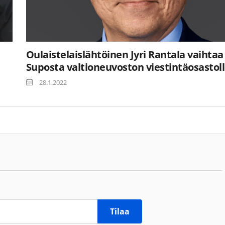
Oulaistelaislähtöinen Jyri Rantala vaihtaa
Suposta valtioneuvoston viestintäosastol
28.1.2022
Tilaa