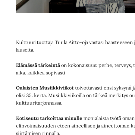
Kulttuurituottaja Tuula Aitto-oja vastasi haasteeseen 
lauseita.
Elämässä tärkeintä
on kokonaisuus: perhe, terveys, t
aika, kaikkea sopivasti.
Oulaisten Musiikkiviikot
toivottavasti ensi syksynä j
olisi 35. kerta. Musiikkiviikoilla on tärkeä merkitys ou
kulttuuritarjonnassa.
Kotiseutu tarkoittaa minulle
monialaista työtä oman
elinvoimaisuuden eteen aineellisen ja aineettoman ku
siirtämisen rinnalla.