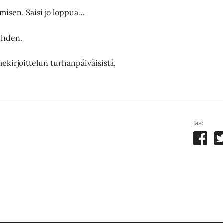
misen. Saisi jo loppua…
lehden.
mekirjoittelun turhanpäiväisistä,
Jaa: