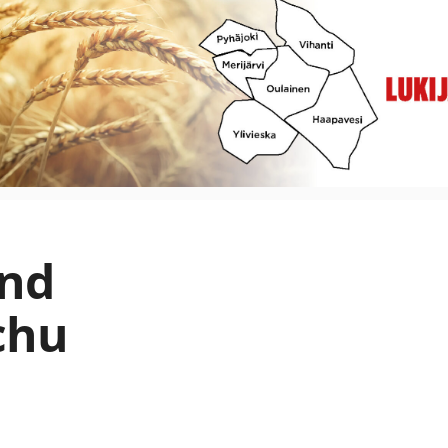
and
chu