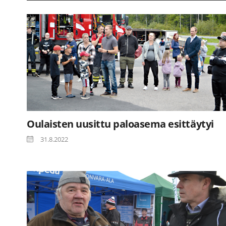
Oulaisten uusittu paloasema esittäytyi
31.8.2022