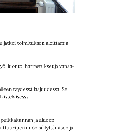
ja jatkoi toimituksen aloittamia
yö, luonto, harrastukset ja vapaa-
älleen täydessä laajuudessa. Se
laistelaisessa
 paikkakunnan ja alueen
lttuuriperinnön säilyttämisen ja