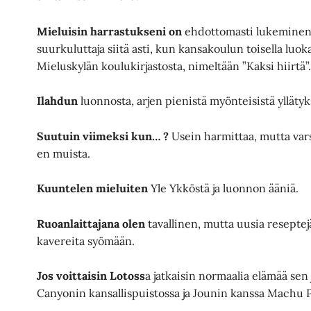
Mieluisin harrastukseni
on
ehdottomasti lukeminen. 
suurkuluttaja siitä asti, kun kansakoulun toisella luok
Mieluskylän koulukirjastosta, nimeltään ”Kaksi hiirtä”
Ilahdun
luonnosta, arjen pienistä myönteisistä yllätyksi
Suutuin viimeksi kun… ?
Usein harmittaa, mutta vars
en muista.
Kuuntelen mieluiten
Yle Ykköstä ja luonnon ääniä.
Ruoanlaittajana olen
tavallinen, mutta uusia reseptej
kavereita syömään.
Jos voittaisin Lotoss
a jatkaisin normaalia elämää sen
Canyonin kansallispuistossa ja Jounin kanssa Machu P