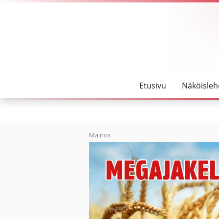
SeutuMajakka
Lottovoitolla Grand Canyonille ja Machu Picchulle
Etusivu
Näköisleh
Mainos