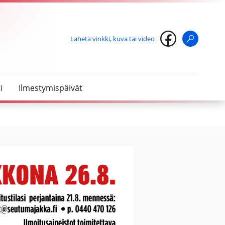
Lähetä vinkki, kuva tai video
Haku
i
Ilmestymispäivät