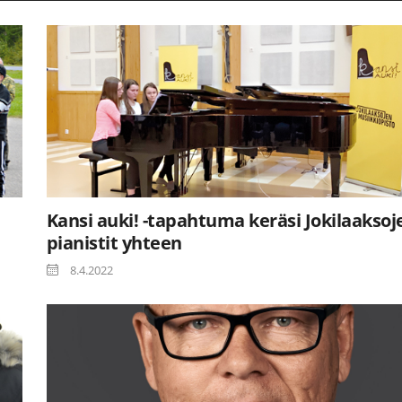
Kansi auki! -tapahtuma keräsi Jokilaaksoj
pianistit yhteen
8.4.2022