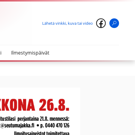
Lähetä vinkki, kuva tai video
Haku
i
Ilmestymispäivät