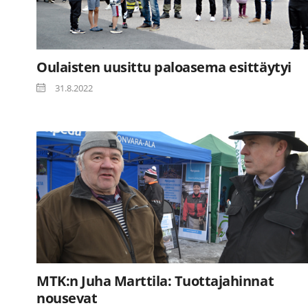
Oulaisten uusittu paloasema esittäytyi
31.8.2022
MTK:n Juha Marttila: Tuottajahinnat
nousevat