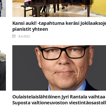
Kansi auki! -tapahtuma keräsi Jokilaaksoj
pianistit yhteen
8.4.2022
Oulaistelaislähtöinen Jyri Rantala vaihtaa
Suposta valtioneuvoston viestintäosastol