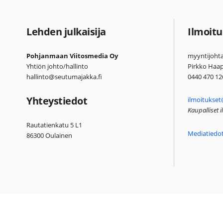
Lehden julkaisija
Ilmoitu
Pohjanmaan Viitosmedia Oy
myyntijohta
Yhtiön johto/hallinto
Pirkko Haa
hallinto@seutumajakka.fi
0440 470 12
Yhteystiedot
ilmoitukset
Kaupalliset 
Rautatienkatu 5 L1
Mediatiedo
86300 Oulainen