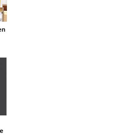
en
le