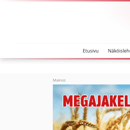
SeutuMajakka
Lukijakysely
Etusivu
Näköisleh
Mainos