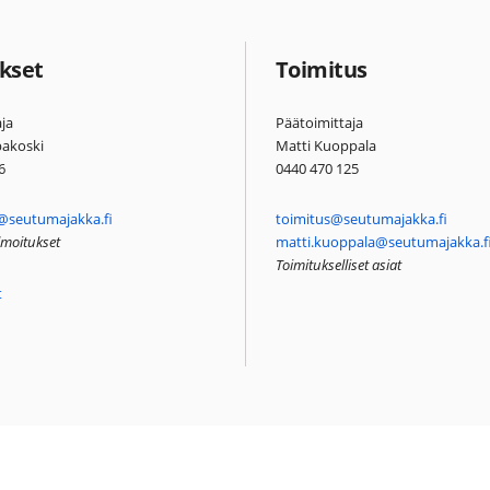
kset
Toimitus
ja
Päätoimittaja
pakoski
Matti Kuoppala
6
0440 470 125
@seutumajakka.fi
toimitus@seutumajakka.fi
ilmoitukset
matti.kuoppala@seutumajakka.f
Toimitukselliset asiat
t