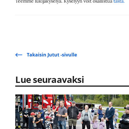
Teemme lukijakyselyä. Kyselyyn voit osallistua
tästä.
Takaisin Jutut -sivulle
Lue seuraavaksi