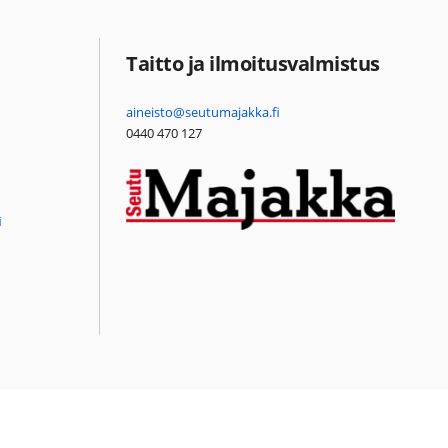
Taitto ja ilmoitusvalmistus
aineisto@seutumajakka.fi
0440 470 127
i