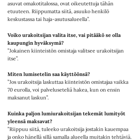
asuvat omakotitalossa, ovat oikeutettuja tähän
etuuteen. Riippumatta siitä, asuuko henkilö
keskustassa tai haja-asutusalueella”.
Voiko urakoitsijan valita itse, vai pitääkö se olla
kaupungin hyväksymä?
”Jokainen kiinteistön omistaja valitsee urakoitsijan
itse”.
Miten lumisetelin saa käyttöönsä?
”Jos urakoitsija laskuttaa kiinteistön omistajaa vaikka
70 eurolla, voi palveluseteliä hakea, kun on ensin
maksanut laskun”.
Kuinka paljon lumiurakoitsijan tekemät lumityöt
yleensä maksavat?
”Riippuu siitä, tuleeko urakoitsija jostakin kauempaa
ja onko hänellä sillä samalla alueella muitakin tehtäviä.