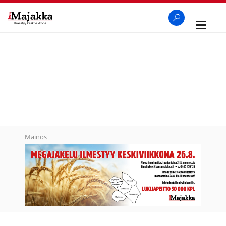
Avaa
navigaa
SeutuMajakka
Haku
Mainos