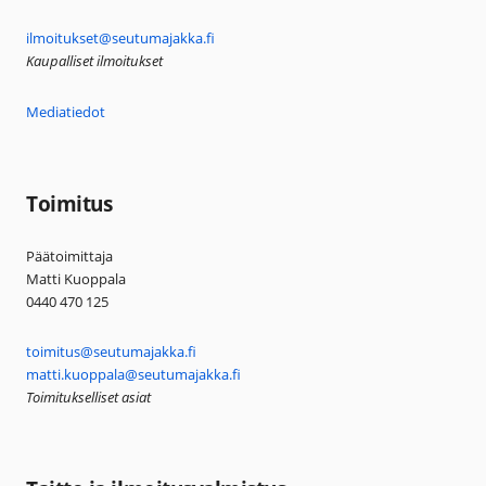
ilmoitukset@seutumajakka.fi
Kaupalliset ilmoitukset
Mediatiedot
Toimitus
Päätoimittaja
Matti Kuoppala
0440 470 125
toimitus@seutumajakka.fi
matti.kuoppala@seutumajakka.fi
Toimitukselliset asiat