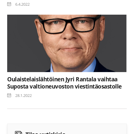
6.4.2022
Oulaistelaislähtöinen Jyri Rantala vaihtaa
Suposta valtioneuvoston viestintäosastolle
28.1.2022