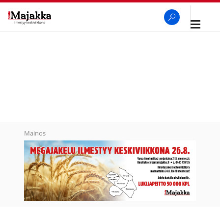
Avaa
navigaa
SeutuMajakka
Haku
Mainos