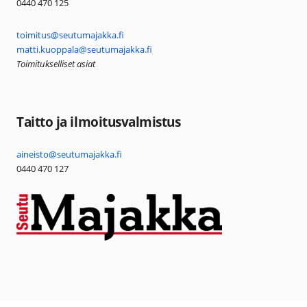
0440 470 125
toimitus@seutumajakka.fi
matti.kuoppala@seutumajakka.fi
Toimitukselliset asiat
Taitto ja ilmoitusvalmistus
aineisto@seutumajakka.fi
0440 470 127