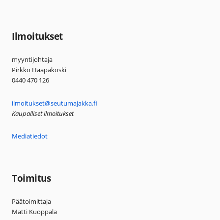
Ilmoitukset
myyntijohtaja
Pirkko Haapakoski
0440 470 126
ilmoitukset@seutumajakka.fi
Kaupalliset ilmoitukset
Mediatiedot
Toimitus
Päätoimittaja
Matti Kuoppala