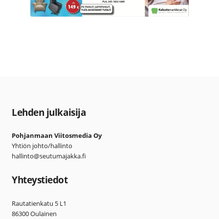
Lehden julkaisija
Pohjanmaan Viitosmedia Oy
Yhtiön johto/hallinto
hallinto@seutumajakka.fi
Yhteystiedot
Rautatienkatu 5 L1
86300 Oulainen