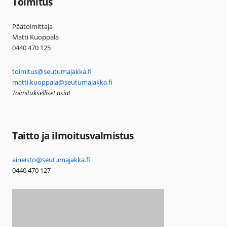
Toimitus
Päätoimittaja
Matti Kuoppala
0440 470 125
toimitus@seutumajakka.fi
matti.kuoppala@seutumajakka.fi
Toimitukselliset asiat
Taitto ja ilmoitusvalmistus
aineisto@seutumajakka.fi
0440 470 127