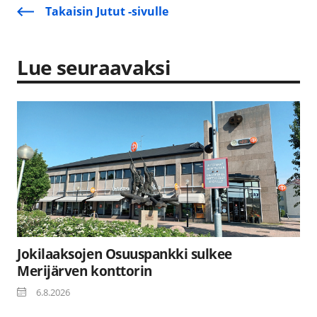
Takaisin Jutut -sivulle
Lue seuraavaksi
Jokilaaksojen Osuuspankki sulkee
Merijärven konttorin
6.8.2026