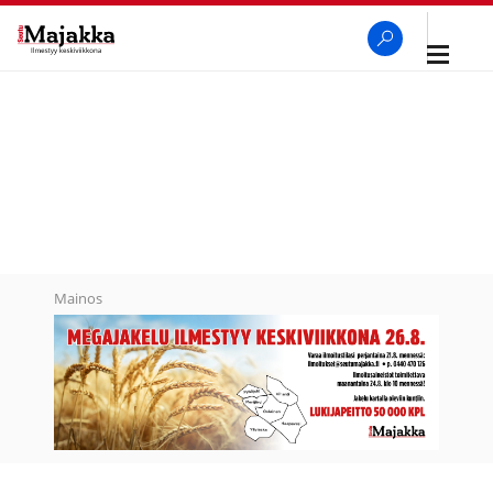
Avaa
navigaa
SeutuMajakka
Haku
Mainos