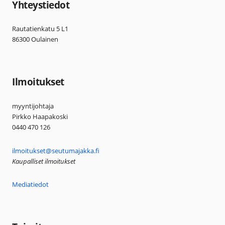
Yhteystiedot
Rautatienkatu 5 L1
86300 Oulainen
Ilmoitukset
myyntijohtaja
Pirkko Haapakoski
0440 470 126
ilmoitukset@seutumajakka.fi
Kaupalliset ilmoitukset
Mediatiedot