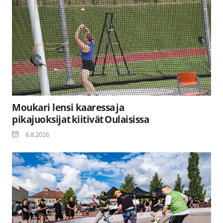
Moukari lensi kaaressa ja
pikajuoksijat kiitivät Oulaisissa
6.8.2026