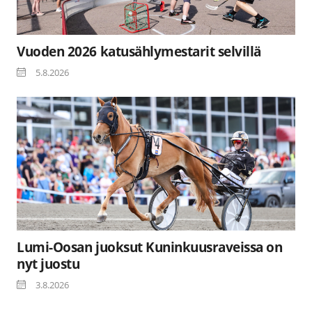
Vuoden 2026 katusählymestarit selvillä
5.8.2026
Lumi-Oosan juoksut Kuninkuusraveissa on
nyt juostu
3.8.2026