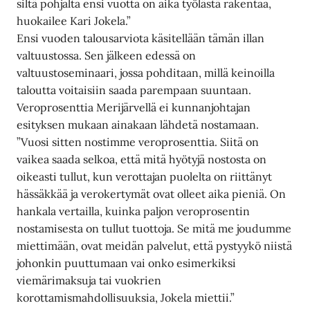
siltä pohjalta ensi vuotta on aika työlästä rakentaa,
huokailee Kari Jokela.”
Ensi vuoden talousarviota käsitellään tämän illan
valtuustossa. Sen jälkeen edessä on
valtuustoseminaari, jossa pohditaan, millä keinoilla
taloutta voitaisiin saada parempaan suuntaan.
Veroprosenttia Merijärvellä ei kunnanjohtajan
esityksen mukaan ainakaan lähdetä nostamaan.
”Vuosi sitten nostimme veroprosenttia. Siitä on
vaikea saada selkoa, että mitä hyötyjä nostosta on
oikeasti tullut, kun verottajan puolelta on riittänyt
hässäkkää ja verokertymät ovat olleet aika pieniä. On
hankala vertailla, kuinka paljon veroprosentin
nostamisesta on tullut tuottoja. Se mitä me joudumme
miettimään, ovat meidän palvelut, että pystyykö niistä
johonkin puuttumaan vai onko esimerkiksi
viemärimaksuja tai vuokrien
korottamismahdollisuuksia, Jokela miettii.”