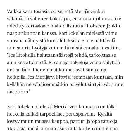
Vaikka karu tosiasia on se, että Merijärvenkin
väkimäärä vähenee koko ajan, ei kunnan johdossa ole
mietitty kertaakaan mahdollisuutta liitokseen jonkin
naapurikunnan kanssa. Kari Jokelan mielestä viime
vuosina nähdyistä kuntaliitoksista ei ole nähtävillä
niin suuria hyötyjä kuin mitä niistä ennalta luvattiin.
”Jos liitoksilla halutaan säästöjä tehdä, tarkoittaa se
aina keskittämistä. Ei samoja palveluja voida säilyttää
entisellään. Pienemmät kunnat ovat siinä aina
heikoilla. Jos Merijärvi liittyisi isompaan kuntaan, niin
kyllähän ne vähäisemmätkin palvelut siirtyisivät sinne
naapuriin.”
Kari Jokelan mielestä Merijärven kunnassa on tällä
hetkellä kaikki tarpeelliset peruspalvelut. Kylältä
löytyy muun muassa kauppa, parturi ja jopa tatuoija.
Yksi asia, mikä kunnan asukkaita kuitenkin hieman