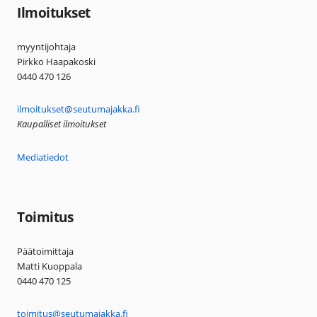
Ilmoitukset
myyntijohtaja
Pirkko Haapakoski
0440 470 126
ilmoitukset@seutumajakka.fi
Kaupalliset ilmoitukset
Mediatiedot
Toimitus
Päätoimittaja
Matti Kuoppala
0440 470 125
toimitus@seutumajakka.fi