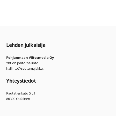
Lehden julkaisija
Pohjanmaan Viitosmedia Oy
Yhtiön johto/hallinto
hallinto@seutumajakka.fi
Yhteystiedot
Rautatienkatu 5 L1
86300 Oulainen