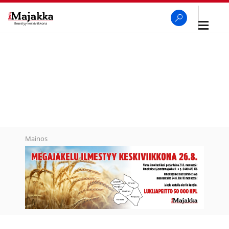
Avaa
navigaa
SeutuMajakka
Haku
Mainos