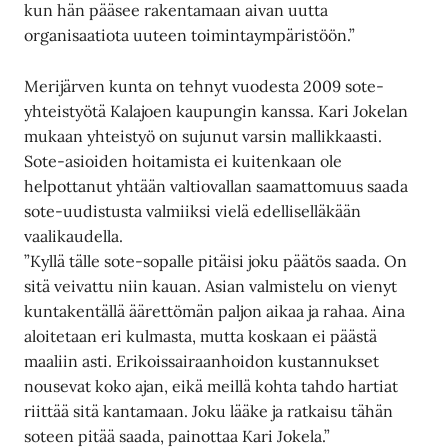
kun hän pääsee rakentamaan aivan uutta
organisaatiota uuteen toimintaympäristöön.”
Merijärven kunta on tehnyt vuodesta 2009 sote-
yhteistyötä Kalajoen kaupungin kanssa. Kari Jokelan
mukaan yhteistyö on sujunut varsin mallikkaasti.
Sote-asioiden hoitamista ei kuitenkaan ole
helpottanut yhtään valtiovallan saamattomuus saada
sote-uudistusta valmiiksi vielä edelliselläkään
vaalikaudella.
”Kyllä tälle sote-sopalle pitäisi joku päätös saada. On
sitä veivattu niin kauan. Asian valmistelu on vienyt
kuntakentällä äärettömän paljon aikaa ja rahaa. Aina
aloitetaan eri kulmasta, mutta koskaan ei päästä
maaliin asti. Erikoissairaanhoidon kustannukset
nousevat koko ajan, eikä meillä kohta tahdo hartiat
riittää sitä kantamaan. Joku lääke ja ratkaisu tähän
soteen pitää saada, painottaa Kari Jokela.”