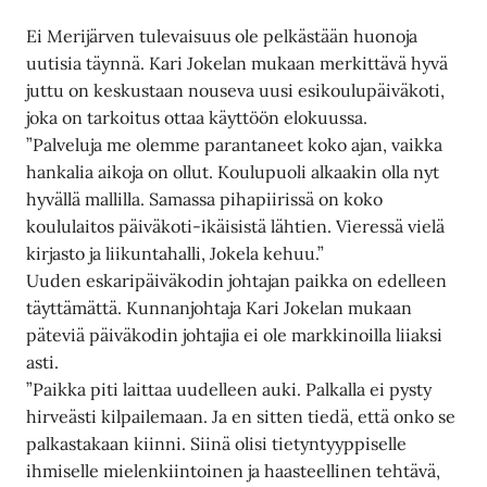
Ei Merijärven tulevaisuus ole pelkästään huonoja
uutisia täynnä. Kari Jokelan mukaan merkittävä hyvä
juttu on keskustaan nouseva uusi esikoulupäiväkoti,
joka on tarkoitus ottaa käyttöön elokuussa.
”Palveluja me olemme parantaneet koko ajan, vaikka
hankalia aikoja on ollut. Koulupuoli alkaakin olla nyt
hyvällä mallilla. Samassa pihapiirissä on koko
koululaitos päiväkoti-ikäisistä lähtien. Vieressä vielä
kirjasto ja liikuntahalli, Jokela kehuu.”
Uuden eskaripäiväkodin johtajan paikka on edelleen
täyttämättä. Kunnanjohtaja Kari Jokelan mukaan
päteviä päiväkodin johtajia ei ole markkinoilla liiaksi
asti.
”Paikka piti laittaa uudelleen auki. Palkalla ei pysty
hirveästi kilpailemaan. Ja en sitten tiedä, että onko se
palkastakaan kiinni. Siinä olisi tietyntyyppiselle
ihmiselle mielenkiintoinen ja haasteellinen tehtävä,