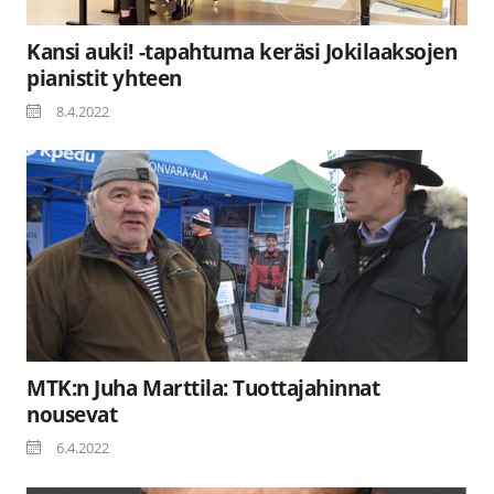
Kansi auki! -tapahtuma keräsi Jokilaaksojen
pianistit yhteen
8.4.2022
MTK:n Juha Marttila: Tuottajahinnat
nousevat
6.4.2022