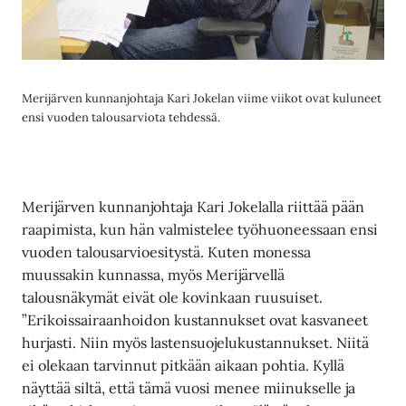
Merijärven kunnanjohtaja Kari Jokelan viime viikot ovat kuluneet
ensi vuoden talousarviota tehdessä.
Merijärven kunnanjohtaja Kari Jokelalla riittää pään
raapimista, kun hän valmistelee työhuoneessaan ensi
vuoden talousarvioesitystä. Kuten monessa
muussakin kunnassa, myös Merijärvellä
talousnäkymät eivät ole kovinkaan ruusuiset.
”Erikoissairaanhoidon kustannukset ovat kasvaneet
hurjasti. Niin myös lastensuojelukustannukset. Niitä
ei olekaan tarvinnut pitkään aikaan pohtia. Kyllä
näyttää siltä, että tämä vuosi menee miinukselle ja