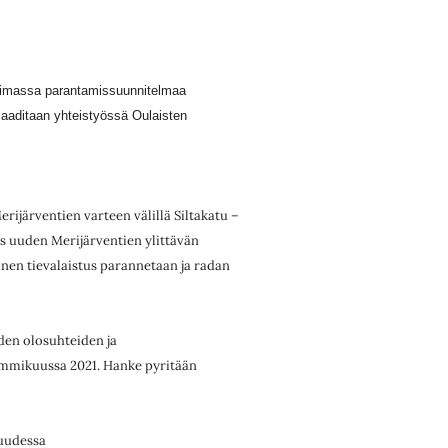
timassa
parantamissuunnitelmaa
laaditaan yhteistyössä Oulaisten
erijärventien varteen välillä Siltakatu –
s uuden Merijärventien ylittävän
inen
tievalaistus parannetaan ja radan
iden
olosuhteiden ja
mmikuussa 2021. Hanke pyritään
suudessa