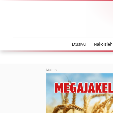
SeutuMajakka
Merijärventien varteen suunnitteilla jalankulku- ja
Etusivu
Näköisleh
Mainos