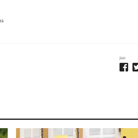
stä
Jaa: