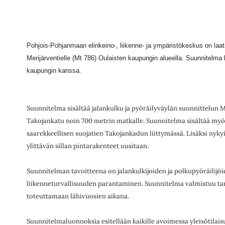
P
ohjois-Pohjanmaan elinkeino-, liikenne- ja ympäristökeskus on laa
Merijärventielle (Mt 786) Oulaisten kaupungin
alueella. Suunnitelma 
kaupungin kanssa.
Suunnitelma sisältää jalankulku ja pyöräilyväylän suunnittelun
M
Takojankatu noin 700 metrin matkalle. Suunnitelma sisältää myö
saarekkeellisen suojatien Takojankadun liittymässä. Lisäksi nyky
ylittävän sillan pintarakenteet uusitaan.
Suunnitelman tavoitteena on jalankulkijoiden ja polkupyöräilijö
liikenneturvallisuuden parantaminen. Suunnitelma valmistuu
ta
toteuttamaan lähivuosien aikana.
Suunnitelmaluonnoksia esitellään kaikille avoimessa yleisötilai