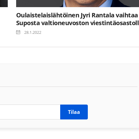
Oulaistelaislähtöinen Jyri Rantala vaihtaa
Suposta valtioneuvoston viestintäosastol
28.1.2022
Tilaa