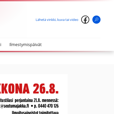
Lähetä vinkki, kuva tai video
Haku
i
Ilmestymispäivät