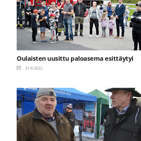
Oulaisten uusittu paloasema esittäytyi
31.8.2022