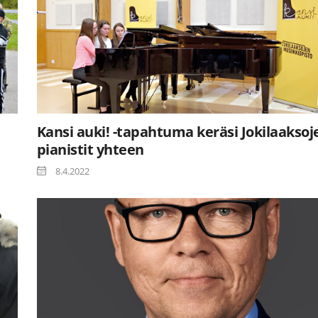
Kansi auki! -tapahtuma keräsi Jokilaaksoj
pianistit yhteen
8.4.2022