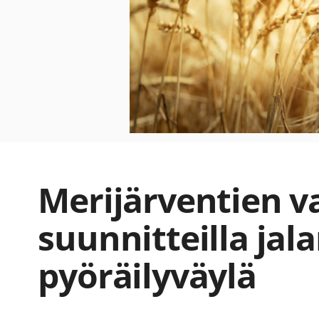
Merijärventien v
suunnitteilla jal
pyöräilyväylä