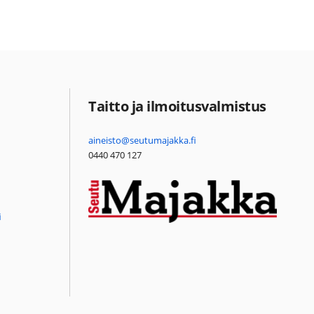
Taitto ja ilmoitusvalmistus
aineisto@seutumajakka.fi
0440 470 127
i