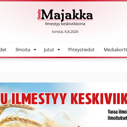
 pyöräilyväylä
SeutuMajakka
torstai, 6.8.2026
det
Ilmoita
Jutut
Yhteystiedot
Mediakortt