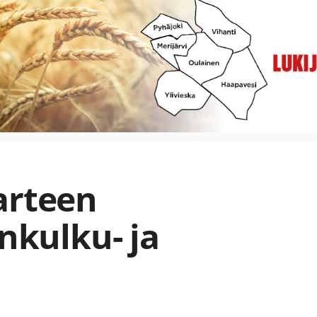
arteen
ankulku- ja