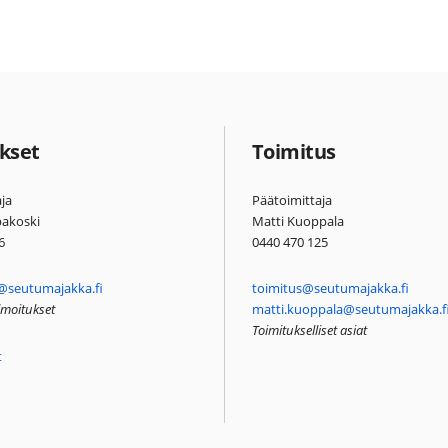
kset
Toimitus
ja
Päätoimittaja
pakoski
Matti Kuoppala
6
0440 470 125
@seutumajakka.fi
toimitus@seutumajakka.fi
ilmoitukset
matti.kuoppala@seutumajakka.f
Toimitukselliset asiat
t