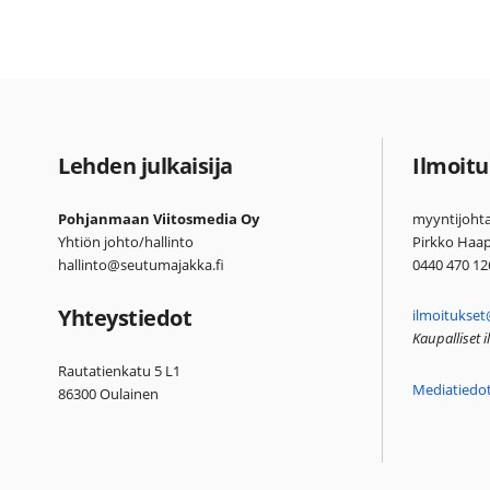
Lehden julkaisija
Ilmoitu
Pohjanmaan Viitosmedia Oy
myyntijohta
Yhtiön johto/hallinto
Pirkko Haa
hallinto@seutumajakka.fi
0440 470 12
Yhteystiedot
ilmoitukset
Kaupalliset 
Rautatienkatu 5 L1
Mediatiedo
86300 Oulainen