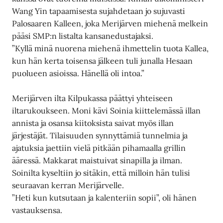
Wang Yin tapaamisesta sujahdetaan jo sujuvasti
Palosaaren Kalleen, joka Merijärven miehenä melkein
pääsi SMP:n listalta kansanedustajaksi.
”Kyllä minä nuorena miehenä ihmettelin tuota Kallea,
kun hän kerta toisensa jälkeen tuli junalla Hesaan
puolueen asioissa. Hänellä oli intoa.”
Merijärven ilta Kilpukassa päättyi yhteiseen
iltarukoukseen. Moni kävi Soinia kiittelemässä illan
annista ja osansa kiitoksista saivat myös illan
järjestäjät. Tilaisuuden synnyttämiä tunnelmia ja
ajatuksia jaettiin vielä pitkään pihamaalla grillin
ääressä. Makkarat maistuivat sinapilla ja ilman.
Soinilta kyseltiin jo sitäkin, että milloin hän tulisi
seuraavan kerran Merijärvelle.
”Heti kun kutsutaan ja kalenteriin sopii”, oli hänen
vastauksensa.