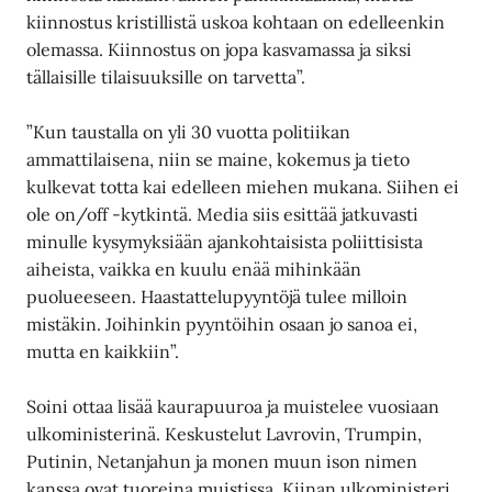
kiinnostus kristillistä uskoa kohtaan on edelleenkin
olemassa. Kiinnostus on jopa kasvamassa ja siksi
tällaisille tilaisuuksille on tarvetta”.
”Kun taustalla on yli 30 vuotta politiikan
ammattilaisena, niin se maine, kokemus ja tieto
kulkevat totta kai edelleen miehen mukana. Siihen ei
ole on/off -kytkintä. Media siis esittää jatkuvasti
minulle kysymyksiään ajankohtaisista poliittisista
aiheista, vaikka en kuulu enää mihinkään
puolueeseen. Haastattelupyyntöjä tulee milloin
mistäkin. Joihinkin pyyntöihin osaan jo sanoa ei,
mutta en kaikkiin”.
Soini ottaa lisää kaurapuuroa ja muistelee vuosiaan
ulkoministerinä. Keskustelut Lavrovin, Trumpin,
Putinin, Netanjahun ja monen muun ison nimen
kanssa ovat tuoreina muistissa. Kiinan ulkoministeri