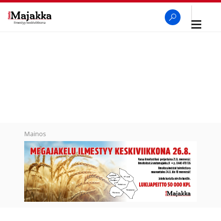
Avaa
navigaa
SeutuMajakka
Haku
Mainos