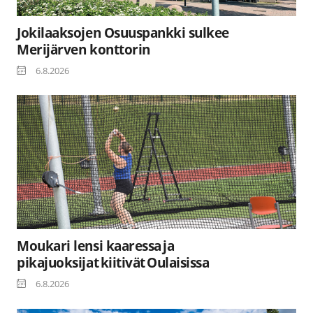
Jokilaaksojen Osuuspankki sulkee
Merijärven konttorin
6.8.2026
Moukari lensi kaaressa ja
pikajuoksijat kiitivät Oulaisissa
6.8.2026