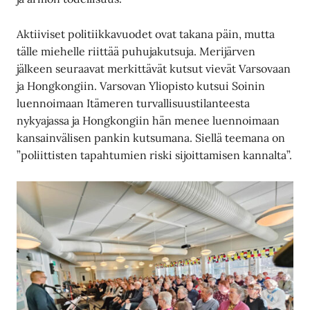
Aktiiviset politiikkavuodet ovat takana päin, mutta
tälle miehelle riittää puhujakutsuja. Merijärven
jälkeen seuraavat merkittävät kutsut vievät Varsovaan
ja Hongkongiin. Varsovan Yliopisto kutsui Soinin
luennoimaan Itämeren turvallisuustilanteesta
nykyajassa ja Hongkongiin hän menee luennoimaan
kansainvälisen pankin kutsumana. Siellä teemana on
”poliittisten tapahtumien riski sijoittamisen kannalta”.