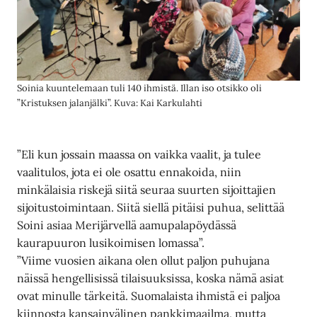
Soinia kuuntelemaan tuli 140 ihmistä. Illan iso otsikko oli
”Kristuksen jalanjälki”. Kuva: Kai Karkulahti
”Eli kun jossain maassa on vaikka vaalit, ja tulee
vaalitulos, jota ei ole osattu ennakoida, niin
minkälaisia riskejä siitä seuraa suurten sijoittajien
sijoitustoimintaan. Siitä siellä pitäisi puhua, selittää
Soini asiaa Merijärvellä aamupalapöydässä
kaurapuuron lusikoimisen lomassa”.
”Viime vuosien aikana olen ollut paljon puhujana
näissä hengellisissä tilaisuuksissa, koska nämä asiat
ovat minulle tärkeitä. Suomalaista ihmistä ei paljoa
kiinnosta kansainvälinen pankkimaailma, mutta