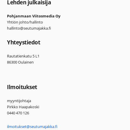
Lehden julkaisija
Pohjanmaan Viitosmedia Oy
Yhtiön johto/hallinto
hallinto@seutumajakka.fi
Yhteystiedot
Rautatienkatu 5 L1
86300 Oulainen
Ilmoitukset
myyntijohtaja
Pirkko Haapakoski
0440 470 126
ilmoitukset@seutumajakka.fi