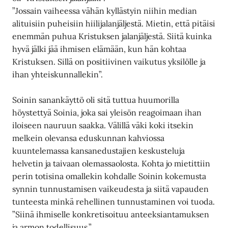
”Jossain vaiheessa vähän kyllästyin niihin median
alituisiin puheisiin hiilijalanjäljestä. Mietin, että pitäisi
enemmän puhua Kristuksen jalanjäljestä. Siitä kuinka
hyvä jälki jää ihmisen elämään, kun hän kohtaa
Kristuksen. Sillä on positiivinen vaikutus yksilölle ja
ihan yhteiskunnallekin”.
Soinin sanankäyttö oli sitä tuttua huumorilla
höystettyä Soinia, joka sai yleisön reagoimaan ihan
iloiseen nauruun saakka. Välillä väki koki itsekin
melkein olevansa eduskunnan kahviossa
kuuntelemassa kansanedustajien keskusteluja
helvetin ja taivaan olemassaolosta. Kohta jo mietittiin
perin totisina omallekin kohdalle Soinin kokemusta
synnin tunnustamisen vaikeudesta ja siitä vapauden
tunteesta minkä rehellinen tunnustaminen voi tuoda.
”Siinä ihmiselle konkretisoituu anteeksiantamuksen
ja armon todellisuus.”