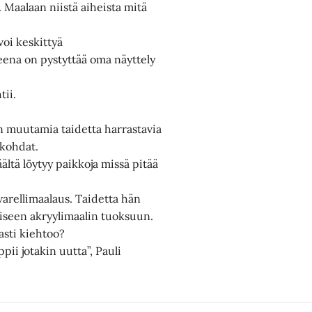
 Maalaan niistä aiheista mitä
voi keskittyä
ena on pystyttää oma näyttely
tii.
n muutamia taidetta harrastavia
ökohdat.
ältä löytyy paikkoja missä pitää
varellimaalaus. Taidetta hän
aiseen akryylimaalin tuoksuun.
asti kiehtoo?
ppii jotakin uutta”, Pauli