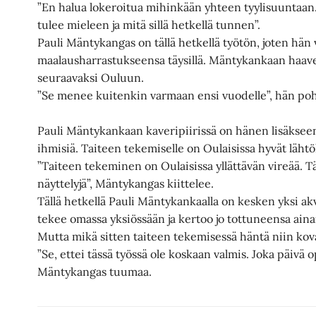
”En halua lokeroitua mihinkään yhteen tyylisuuntaan.
tulee mieleen ja mitä sillä hetkellä tunnen”.
Pauli Mäntykangas on tällä hetkellä työtön, joten hän 
maalausharrastukseensa täysillä. Mäntykankaan haave
seuraavaksi Ouluun.
”Se menee kuitenkin varmaan ensi vuodelle”, hän poh
Pauli Mäntykankaan kaveripiirissä on hänen lisäksee
ihmisiä. Taiteen tekemiselle on Oulaisissa hyvät läht
”Taiteen tekeminen on Oulaisissa yllättävän vireää. Tä
näyttelyjä”, Mäntykangas kiittelee.
Tällä hetkellä Pauli Mäntykankaalla on kesken yksi ak
tekee omassa yksiössään ja kertoo jo tottuneensa ain
Mutta mikä sitten taiteen tekemisessä häntä niin kov
”Se, ettei tässä työssä ole koskaan valmis. Joka päivä o
Mäntykangas tuumaa.