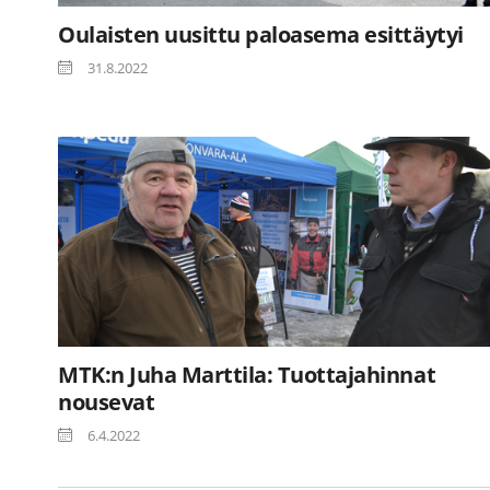
Oulaisten uusittu paloasema esittäytyi
31.8.2022
MTK:n Juha Marttila: Tuottajahinnat
nousevat
6.4.2022