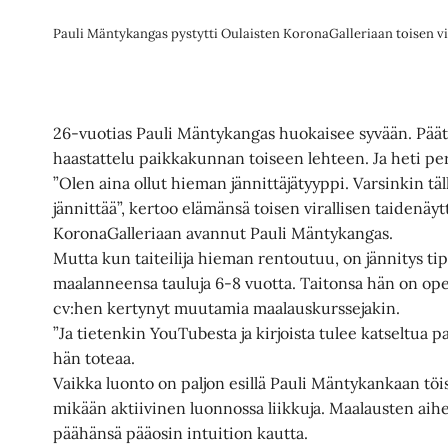
Pauli Mäntykangas pystytti Oulaisten KoronaGalleriaan toisen vi
26-vuotias Pauli Mäntykangas huokaisee syvään. Päät
haastattelu paikkakunnan toiseen lehteen. Ja heti perä
”Olen aina ollut hieman jännittäjätyyppi. Varsinkin tä
jännittää”, kertoo elämänsä toisen virallisen taidenäy
KoronaGalleriaan avannut Pauli Mäntykangas.
Mutta kun taiteilija hieman rentoutuu, on jännitys ti
maalanneensa tauluja 6-8 vuotta. Taitonsa hän on ope
cv:hen kertynyt muutamia maalauskurssejakin.
”Ja tietenkin YouTubesta ja kirjoista tulee katseltua pa
hän toteaa.
Vaikka luonto on paljon esillä Pauli Mäntykankaan töi
mikään aktiivinen luonnossa liikkuja. Maalausten ai
päähänsä pääosin intuition kautta.