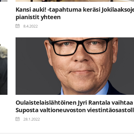
Kansi auki! -tapahtuma keräsi Jokilaaksoj
pianistit yhteen
8.4.2022
Oulaistelaislähtöinen Jyri Rantala vaihtaa
Suposta valtioneuvoston viestintäosastol
28.1.2022