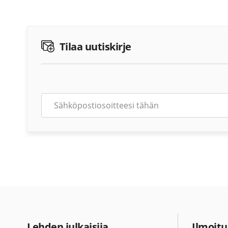
Tilaa uutiskirje
Lehden julkaisija
Ilmoitu