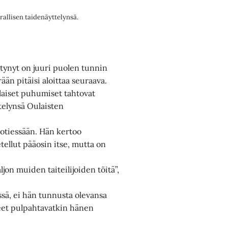
rallisen taidenäyttelynsä.
tynyt on juuri puolen tunnin
än pitäisi aloittaa seuraava.
llaiset puhumiset tahtovat
ttelynsä Oulaisten
potiessään. Hän kertoo
tellut pääosin itse, mutta on
ljon muiden taiteilijoiden töitä”,
ssä, ei hän tunnusta olevansa
heet pulpahtavatkin hänen