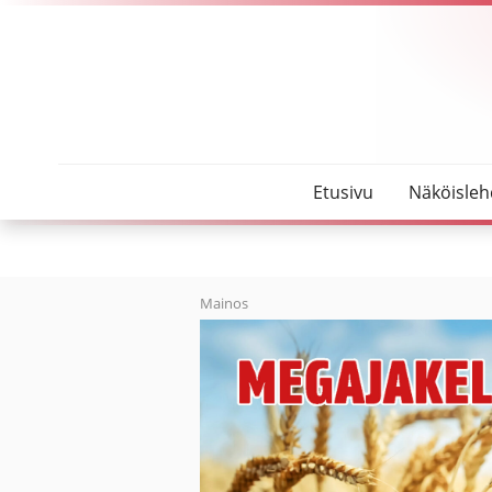
SeutuMajakka
Mielenmaisemista syntyi näyttely
Etusivu
Näköisleh
Mainos